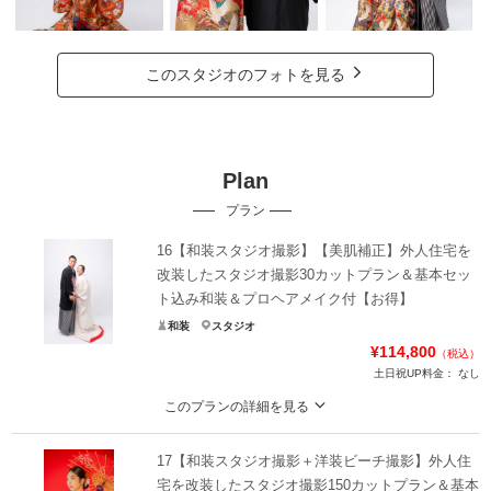
このスタジオのフォトを見る
Plan
プラン
16【和装スタジオ撮影】【美肌補正】外人住宅を
改装したスタジオ撮影30カットプラン＆基本セッ
ト込み和装＆プロヘアメイク付【お得】
和装
スタジオ
¥114,800
（税込）
土日祝UP料金：
なし
このプランの詳細を見る
【追加料金なし】 ウェディングフォトがお得に撮影！！白無垢、色打掛ヘアメ
イク、男性衣装、小物、撮影データ30カット全て込み込み！
17【和装スタジオ撮影＋洋装ビーチ撮影】外人住
和装スタジオフォトプラン
宅を改装したスタジオ撮影150カットプラン＆基本