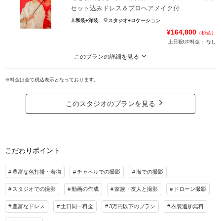
データ3０カットお渡し
セット込みドレス＆プロヘアメイク付
衣装もアップグレード料金なし
和装+洋装
スタジオ+ロケーション
衣装小物全て込み!
¥164,800
（税込）
新婦ヘアメイクヘアセット・新郎ヘアセット込み
土日祝UP料金：
なし
専属アテンド付き
このプランの詳細を見る
追加料金不要でお得な安心プラン！！
【追加料金なし】 ウェディングフォトがお得に撮影！！白無垢、色打掛ヘアメ
【土日祝などの曜日の追加料金不要でいつでも同じ料金】
イク、男性衣装、小物、撮影データ150カット全て込み込み
※料金は全て税込表示となっております。
和装スタジオフォト＋洋装ビーチフォト
プラン詳細
データ1５０カットお渡し
このスタジオのプランを見る
衣装もアップグレード料金なし
撮影料
新婦衣装1着
新郎衣装1着
衣装小物全て込み!
着付け
ヘアメイク
小物一式
新婦ヘアメイクヘアセット・新郎ヘアセット込み
アルバム
データ 30カット
台紙付写真
専属アテンド付き
こだわりポイント
衣装追加
会食
挙式
【土日祝などの曜日の追加料金不要でいつでも同じ料金】
家族と撮影
家族用衣装レンタル
ペットと撮影
雨天時日程変更 無料
豊富な色打掛・着物
チャペルでの撮影
海での撮影
その他含むもの
スタジオでの撮影
動画の作成
家族・友人と撮影
ドローン撮影
プラン詳細
【全ての衣装選択可能、追加料金なし、】ドレス衣装お持込料無料、ブーケ、ブート
ニア、ヘアアクセサリー、ネックレス、イヤリング、無料レンタル付き、撮影小物レ
撮影料
新婦衣装2着
新郎衣装2着
豊富なドレス
土日同一料金
3万円以下のプラン
衣装追加無料
ンタル、撮影アイテム持込料無料、雨天保証、お写真編集、専任アテンド、【撮影デ
着付け
ヘアメイク
小物一式