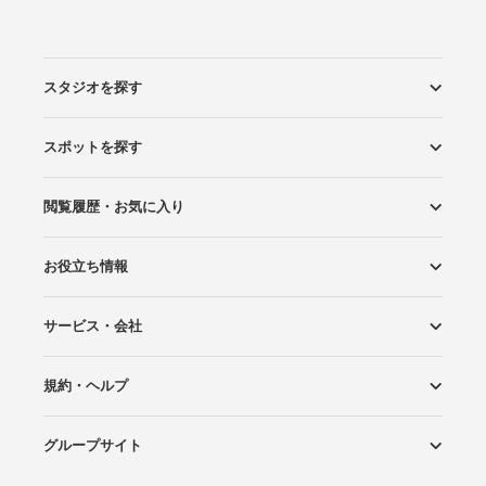
スタジオを探す
スポットを探す
エリアから探す
こだわりから探す
NEW PHOTO STYLE
プランから探す
フォトタイプ診断
フォトグラファーから探す
国内リゾートから探す
閲覧履歴・お気に入り
ロケーションから探す
スタジオから探す
お役立ち情報
閲覧スタジオ
お気に入り
サービス・会社
Wedding Photo マガジン
はじめてガイド
規約・ヘルプ
Photoraitとは
スタジオの掲載について
お問い合わせ
運営会社
サイトマップ
グループサイト
プライバシーポリシー
利用規約
ヘルプ