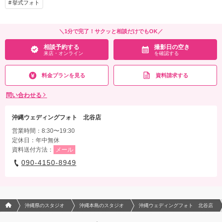
ータダウンロードURL納品】
挙式フォト
アルバム
データ 150カット
台紙付写真
相談予約する
撮影日の空き
衣装追加
会食
挙式
来店・オンライン
を確認する
＼1分で完了！サクッと相談だけでもOK／
家族と撮影
家族用衣装レンタル
ペットと撮影
相談予約する
撮影日の空き
来店・オンライン
を確認する
その他含むもの
【全ての衣装選択可能、追加料金なし、】ドレス衣装お持込料無料、ブーケ、ブート
料金プランを見る
資料請求する
ニア、ヘアアクセサリー、ネックレス、イヤリング、無料レンタル付き、撮影小物レ
ンタル、撮影アイテム持込料無料、雨天保証、お写真編集、専任アテンド、【撮影デ
問い合わせる
ータダウンロードURL納品】
相談予約する
撮影日の空き
沖縄ウェディングフォト 北谷店
来店・オンライン
を確認する
営業時間：8:30〜19:30
定休日：年中無休
資料送付方法：
メール
090-4150-8949
フォトウエディング/結婚写真のPhotorait ホーム
沖縄県のスタジオ
沖縄本島のスタジオ
沖縄ウェディングフォト 北谷店