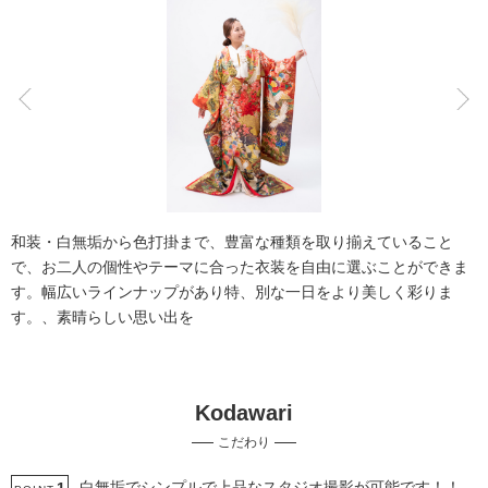
こだわりポイント
豊富な色打掛・着物
チャペルでの撮影
和装・白無垢から色打掛まで、豊富な種類を取り揃えていること
で、お二人の個性やテーマに合った衣装を自由に選ぶことができま
す。幅広いラインナップがあり特、別な一日をより美しく彩りま
す。、素晴らしい思い出を
海での撮影
スタジオでの撮影
Kodawari
動画の作成
家族・友人と撮影
ドローン撮影
豊富なドレス
こだわり
土日同一料金
3万円以下のプラン
衣装追加無料
挙式フォト
白無垢でシンプルで上品なスタジオ撮影が可能です！！