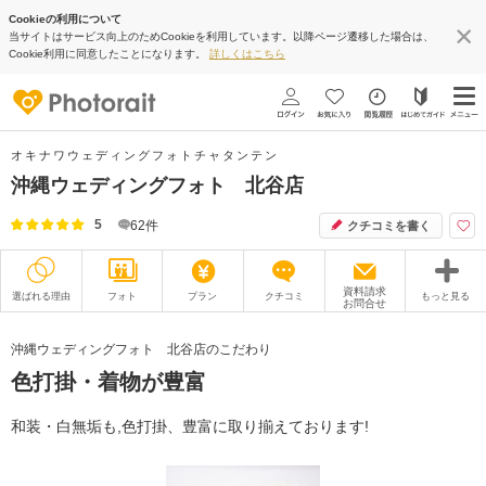
Cookieの利用について
当サイトはサービス向上のためCookieを利用しています。以降ページ遷移した場合は、
Cookie利用に同意したことになります。
詳しくはこちら
オキナワウェディングフォトチャタンテン
沖縄ウェディングフォト 北谷店
5
62
件
クチコミを書く
資料請求
選ばれる理由
フォト
プラン
クチコミ
もっと見る
お問合せ
撮影レポート
フォトグラファー
沖縄ウェディングフォト 北谷店のこだわり
色打掛・着物が豊富
衣装
ムービー
オプション
ブログ
和装・白無垢も,色打掛、豊富に取り揃えております!
アクセス/TEL
スタジオトップ