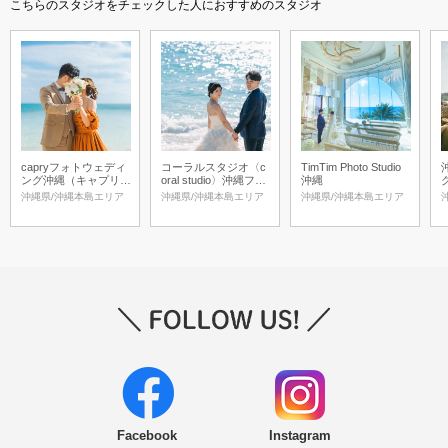
こちらのスタジオをチェックした人におすすめのスタジオ
capryフォトウェディ
コーラルスタジオ〈c
TimTim Photo Studio
ング沖縄（キャプリィ
oral studio〉沖縄フォ
沖縄
フォトウェディング沖
ト＆ムービーウェディ
沖縄県/沖縄本島エリア
沖縄県/沖縄本島エリア
沖縄県/沖縄本島エリア
縄）
ング
Facebook
Instagram