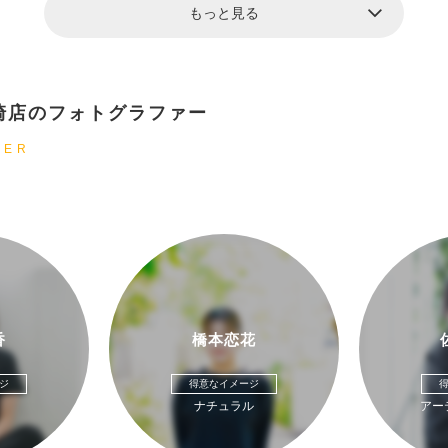
もっと見る
崎店のフォトグラファー
HER
香
橋本恋花
ジ
得意なイメージ
ナチュラル
アー