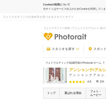
Cookieの利用について
当サイトはサービス向上のためCookieを利用してい
フォトウエディングの決め手が見つかるクチコミサイト
フォトグラファー詳細｜アンシャンテ/アルシェ 龍ケ崎店｜
-フォトウエデ
スタジオを探す
スポッ
フォトウエディング/結婚写真のPhotorait ホーム
アンシャンテ/アルシ
アンシャンテアルシ
4.6
3
件
フォト・
トップ
選ばれる理由
ムービー