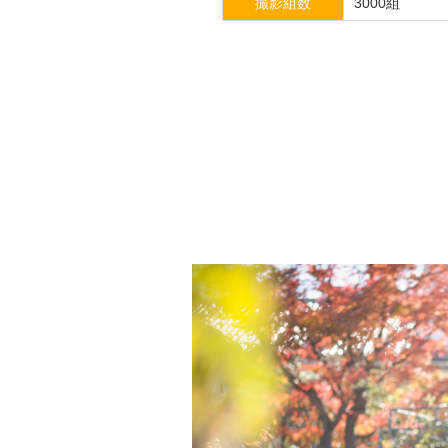
撮影組数
3000組