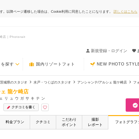
ます。以降ページ遷移した場合は、Cookie利用に同意したことになります。
詳しくはこちら
Photorait
ィングの決め手が見つかるクチコミサイト-Photorait
新規登録・ログイン
トを探す
国内リゾートフォト
NEW PHOTO STYL
茨城県のスタジオ
水戸・つくばのスタジオ
アンシャンテ/アルシェ 龍ケ崎店
フ
ェ 龍ケ崎店
ェリュウガサキテン
クチコミを書く
こだわり
撮影
料金プラン
クチコミ
フォトグラフ
ポイント
レポート