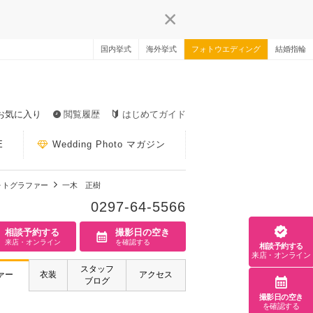
国内挙式
海外挙式
フォトウエディング
結婚指輪
お気に入り
閲覧履歴
はじめてガイド
E
Wedding Photo マガジン
ォトグラファー
一木 正樹
0297-64-5566
相談予約する
撮影日の空き
来店・オンライン
を確認する
相談予約する
来店・オンライン
スタッフ
ァー
衣装
アクセス
ブログ
撮影日の空き
を確認する