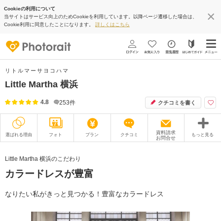
Cookieの利用について
当サイトはサービス向上のためCookieを利用しています。以降ページ遷移した場合は、
Cookie利用に同意したことになります。
詳しくはこちら
リトルマーサヨコハマ
Little Martha 横浜
4.8
253
件
クチコミを書く
資料請求
選ばれる理由
フォト
プラン
クチコミ
もっと見る
お問合せ
撮影レポート
フォトグラファー
Little Martha 横浜のこだわり
カラードレスが豊富
衣装
ムービー
オプション
ブログ
なりたい私がきっと見つかる！豊富なカラードレス
アクセス/TEL
スタジオトップ