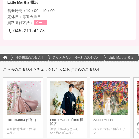
Little Martha 横浜
営業時間：10：00～19：00
定休日：毎週火曜日
資料送付方法：
メール
045-211-4178
フォトウエディング/結婚写真のPhotorait ホーム
神奈川県のスタジオ
みなとみらい・桜木町のスタジオ
Little Martha 横浜
こちらのスタジオをチェックした人におすすめのスタジオ
Little Martha 代官山
Photo Maison écrin 横
Studio Merlin
s
浜店
東京都/恵比寿・代官山
神奈川県/みなとみら
埼玉県/大宮・浦和エリ
エリア
い・桜木町エリア
ア