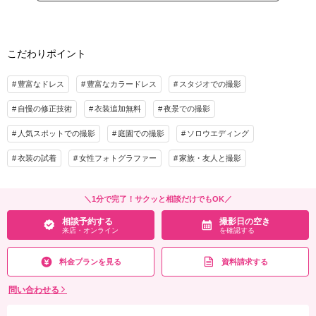
その他含むもの
プラン詳細
アクセサリー小物一式、タキシード小物一式、新郎新婦ヘアメイク、撮影60分、撮影
アテンド、背景2エリア(全14種から選べる)、事前試着各3着(ドレス・タキシード)、
撮影料
新婦衣装1着
新郎衣装1着
こだわりポイント
ブーケ＆ブートニア
着付け
ヘアメイク
小物一式
豊富なドレス
豊富なカラードレス
スタジオでの撮影
アルバム
データ 50カット
台紙付写真
相談予約する
撮影日の空き
来店・オンライン
を確認する
衣装追加
会食
挙式
自慢の修正技術
衣装追加無料
夜景での撮影
家族と撮影
家族用衣装レンタル
ペットと撮影
人気スポットでの撮影
庭園での撮影
ソロウエディング
その他含むもの
衣装の試着
女性フォトグラファー
家族・友人と撮影
アクセサリー小物一式、タキシード小物一式、新郎新婦ヘアメイク、撮影小物、撮影
アテンド、ブーケ＆ブートニア
＼1分で完了！サクッと相談だけでもOK／
相談予約する
撮影日の空き
来店・オンライン
を確認する
相談予約する
撮影日の空き
来店・オンライン
を確認する
料金プランを見る
資料請求する
問い合わせる