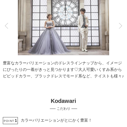
こだわりポイント
豊富なドレス
豊富なカラードレス
豊富なカラーバリエーションのドレスラインナップから、イメージ
にぴったりの一着がきっと見つかります♡大人可愛いくすみ系から
ビビッドカラー、ブラックドレスでモード系など、テイストも様々♪
Kodawari
スタジオでの撮影
自慢の修正技術
こだわり
衣装追加無料
夜景での撮影
人気スポットでの撮影
庭園での撮影
ソロウエディング
衣装の試着
カラーバリエーションがとにかく豊富！
1
POINT
女性フォトグラファー
家族・友人と撮影