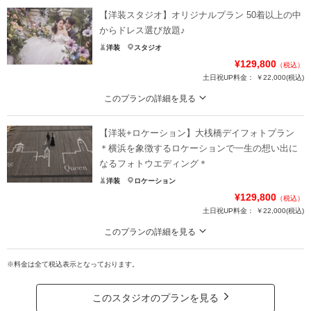
【洋装スタジオ】オリジナルプラン 50着以上の中
からドレス選び放題♪
洋装
スタジオ
¥129,800
（税込）
土日祝UP料金：
￥22,000
(税込)
このプランの詳細を見る
たっぷり50カット★ スタジオ全14種から2ブースも選べる♪
【洋装+ロケーション】大桟橋デイフォトプラン
結婚式でも着用される高クオリティな衣裳からお気に入りのドレス＆タキシー
ドをお選びいただき、スタジオで撮影するプランです★
＊横浜を象徴するロケーションで一生の想い出に
本格的で多彩なスタジオセットに加え、ライティングなどの演出も駆使し、お
なるフォトウエディング＊
ふたりの想像以上のメモリアルフォトを撮影いたします！
洋装
ロケーション
¥129,800
（税込）
プラン詳細
土日祝UP料金：
￥22,000
(税込)
撮影料
新婦衣装1着
新郎衣装1着
このプランの詳細を見る
着付け
ヘアメイク
小物一式
◆事前試着付きで安心！(ドレス3着＆タキシード3着)◆データ50カット付き
アルバム
データ 50カット
台紙付写真
※料金は全て税込表示となっております。
横浜らしい景色をバックにドレス＆タキシード姿で撮影するロケーションフォ
トをご提案。
衣装追加
会食
挙式
開放感溢れるおふたりの自然な表情を捉えます。
このスタジオのプランを見る
家族と撮影
家族用衣装レンタル
ペットと撮影
50カットのデータ付プランです。（撮影場所までの交通費は別途）