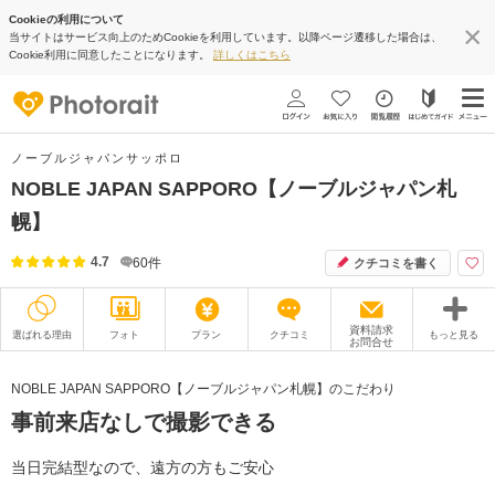
Cookieの利用について
当サイトはサービス向上のためCookieを利用しています。以降ページ遷移した場合は、
Cookie利用に同意したことになります。
詳しくはこちら
ノーブルジャパンサッポロ
NOBLE JAPAN SAPPORO【ノーブルジャパン札
幌】
4.7
60
件
クチコミを書く
資料請求
選ばれる理由
フォト
プラン
クチコミ
もっと見る
お問合せ
撮影レポート
フォトグラファー
NOBLE JAPAN SAPPORO【ノーブルジャパン札幌】のこだわり
事前来店なしで撮影できる
衣装
ムービー
オプション
ブログ
当日完結型なので、遠方の方もご安心