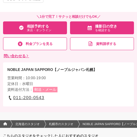
相談予約する
撮影日の空き
来店・オンライン
を確認する
＼1分で完了！サクッと相談だけでもOK／
相談予約する
撮影日の空き
来店・オンライン
を確認する
料金プランを見る
資料請求する
問い合わせる
NOBLE JAPAN SAPPORO【ノーブルジャパン札幌】
営業時間：10:00-19:00
定休日：水曜日
資料送付方法：
郵送・メール
011-200-0543
フォトウエディング/結婚写真のPhotorait ホーム
北海道のスタジオ
札幌市のスタジオ
NOBLE JAPAN SAPPORO【ノー
こちらのスタジオをチェックした人におすすめのスタジオ