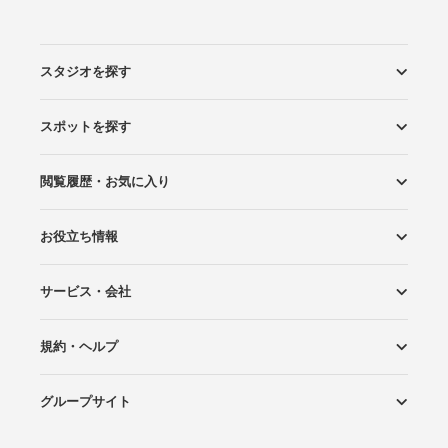
スタジオを探す
スポットを探す
エリアから探す
こだわりから探す
NEW PHOTO STYLE
プランから探す
フォトタイプ診断
フォトグラファーから探す
国内リゾートから探す
閲覧履歴・お気に入り
ロケーションから探す
スタジオから探す
お役立ち情報
閲覧スタジオ
お気に入り
サービス・会社
Wedding Photo マガジン
はじめてガイド
規約・ヘルプ
Photoraitとは
スタジオの掲載について
お問い合わせ
運営会社
サイトマップ
グループサイト
プライバシーポリシー
利用規約
ヘルプ