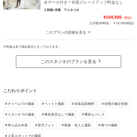
全データ付き＊衣装グレードアップ料金なし
和装+洋装
スタジオ
¥104,500
（税込）
土日祝UP料金：
￥16,500
(税込)
このプランの詳細を見る
【60,500円OFF】 ▼スタジオ1着お手軽プラン▼ 全データ付き＊衣装グレード
アップ料金なし
※料金は全て税込表示となっております。
通常165,000円のところを104,500円にてご案内！背景20種類の中から好きな背
景をお選びいただき、最低100カットの全データ付き。お衣装のランクグレー
このスタジオのプランを見る
ドアップ料金なしなのでドレス約100着、和装約50着の中からお好きなものを1
着お選びいただけます。
プラン詳細
こだわりポイント
撮影料
新婦衣装1着
新郎衣装1着
着付け
ヘアメイク
小物一式
チャペルでの撮影
ペットと撮影
衣装追加無料
自慢の修正技術
アルバム
データ 100カット
台紙付写真
スタジオでの撮影
事前来店なしで撮影
豊富なドレス
衣装追加
会食
挙式
持ち込み衣装
挙式フォト
家族・友人と撮影
海での撮影
家族と撮影
家族用衣装レンタル
ペットと撮影
人気スポットでの撮影