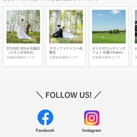
STUDIO SOLA 札幌店
ラヴィファクトリー札
オトナのウェディング
s
（スタジオSOLA）
幌店
フォト 札幌 Cinderella
Story Wedding photo
北海道/札幌市エリア
北海道/札幌市エリア
北海道/札幌市エリア
Facebook
Instagram