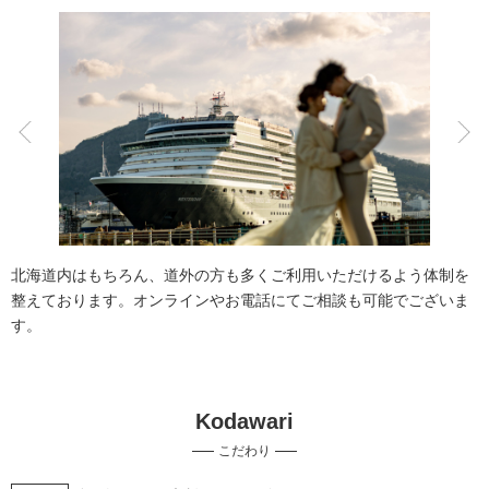
アクセス/TEL
スタジオトップ
こだわりポイント
チャペルでの撮影
ペットと撮影
北海道内はもちろん、道外の方も多くご利用いただけるよう体制を
整えております。オンラインやお電話にてご相談も可能でございま
す。
Kodawari
衣装追加無料
自慢の修正技術
こだわり
スタジオでの撮影
事前来店なしで撮影
豊富なドレス
持ち込み衣装
挙式フォト
家族・友人と撮影
海での撮影