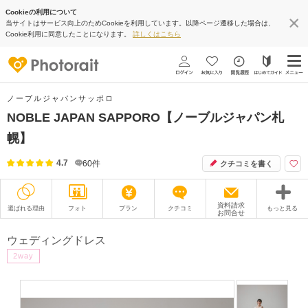
Cookieの利用について
当サイトはサービス向上のためCookieを利用しています。以降ページ遷移した場合は、
Cookie利用に同意したことになります。
詳しくはこちら
ノーブルジャパンサッポロ
NOBLE JAPAN SAPPORO【ノーブルジャパン札
幌】
4.7
60
件
クチコミを書く
資料請求
選ばれる理由
フォト
プラン
クチコミ
もっと見る
お問合せ
撮影レポート
フォトグラファー
ウェディングドレス
2way
衣装
ムービー
オプション
ブログ