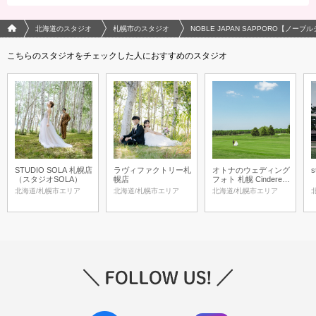
フォトウエディング/結婚写真のPhotorait ホーム
北海道のスタジオ
札幌市のスタジオ
NOBLE JAPAN SAPPORO【ノー
こちらのスタジオをチェックした人におすすめのスタジオ
STUDIO SOLA 札幌店
ラヴィファクトリー札
オトナのウェディング
s
（スタジオSOLA）
幌店
フォト 札幌 Cinderella
Story Wedding photo
北海道/札幌市エリア
北海道/札幌市エリア
北海道/札幌市エリア