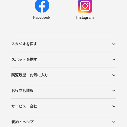
Facebook
Instagram
スタジオを探す
スポットを探す
エリアから探す
こだわりから探す
NEW PHOTO STYLE
プランから探す
フォトタイプ診断
フォトグラファーから探す
国内リゾートから探す
閲覧履歴・お気に入り
ロケーションから探す
スタジオから探す
お役立ち情報
閲覧スタジオ
お気に入り
サービス・会社
Wedding Photo マガジン
はじめてガイド
規約・ヘルプ
Photoraitとは
スタジオの掲載について
お問い合わせ
運営会社
サイトマップ