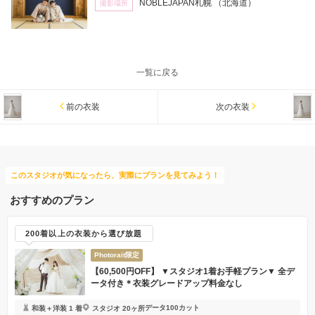
NOBLEJAPAN札幌
（北海道）
撮影場所
一覧に戻る
前の衣装
次の衣装
このスタジオが気になったら、実際にプランを見てみよう！
おすすめのプラン
200着以上の衣装から選び放題
Photorait限定
【60,500円OFF】 ▼スタジオ1着お手軽プラン▼ 全デ
ータ付き＊衣装グレードアップ料金なし
データ100カット
和装＋洋装 1 着
スタジオ 20ヶ所