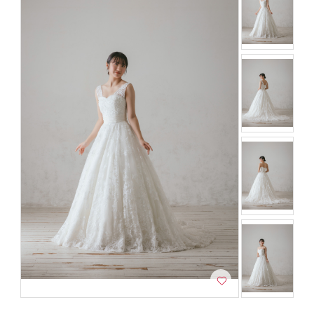
アクセス/TEL
スタジオトップ
こだわりポイント
チャペルでの撮影
ペットと撮影
衣装追加無料
自慢の修正技術
スタジオでの撮影
事前来店なしで撮影
豊富なドレス
持ち込み衣装
挙式フォト
家族・友人と撮影
海での撮影