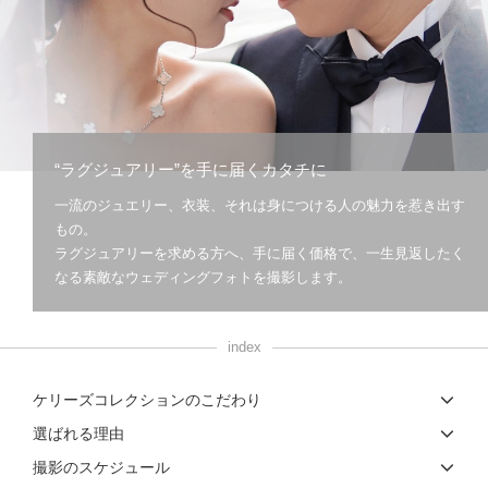
こだわりポイント
“ラグジュアリー”を手に届くカタチに
一流のジュエリー、衣装、それは身につける人の魅力を惹き出す
ソロウエディング
豊富なカラードレス
もの。
ラグジュアリーを求める方へ、手に届く価格で、一生見返したく
なる素敵なウェディングフォトを撮影します。
index
人気スポットでの撮影
夜景での撮影
ケリーズコレクションのこだわり
土日同一料金
データ即日受け取り
3万円以下のプラン
選ばれる理由
豊富なドレス
動画の作成
スタジオでの撮影
ペットと撮影
撮影のスケジュール
自慢の修正技術