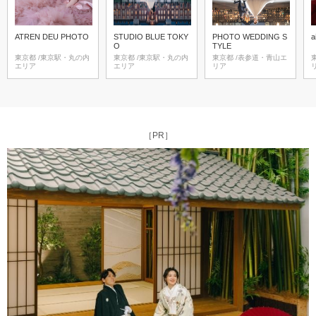
ATREN DEU PHOTO
STUDIO BLUE TOKY
PHOTO WEDDING S
O
TYLE
東京都 /東京駅・丸の内
東京都 /東京駅・丸の内
東京都 /表参道・青山エ
東京
エリア
エリア
リア
［PR］