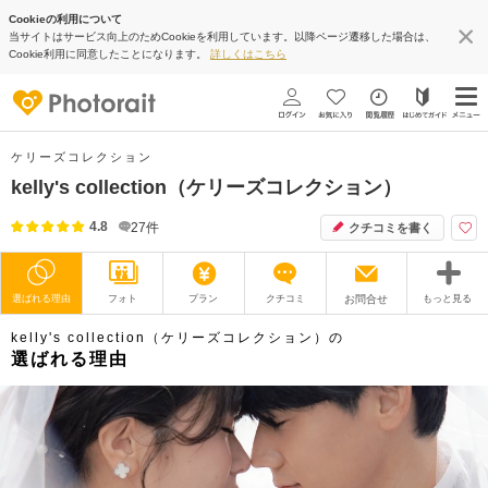
Cookieの利用について
当サイトはサービス向上のためCookieを利用しています。以降ページ遷移した場合は、
Cookie利用に同意したことになります。
詳しくはこちら
ケリーズコレクション
kelly's collection（ケリーズコレクション）
4.8
27
件
クチコミを書く
選ばれる理由
フォト
プラン
クチコミ
お問合せ
もっと見る
kelly's collection（ケリーズコレクション）の
撮影レポート
フォトグラファー
選ばれる理由
衣装
ムービー
オプション
ブログ
アクセス/TEL
スタジオトップ