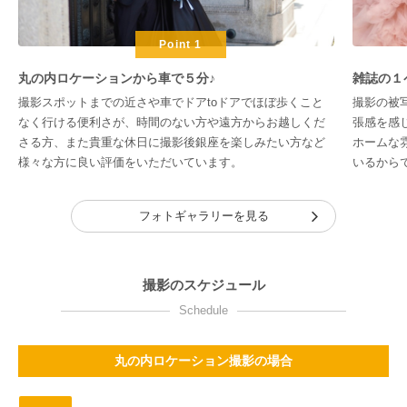
Point 1
丸の内ロケーションから車で５分♪
雑誌の１
撮影スポットまでの近さや車でドアtoドアでほぼ歩くこと
撮影の被
なく行ける便利さが、時間のない方や遠方からお越しくだ
張感を感
さる方、また貴重な休日に撮影後銀座を楽しみたい方など
ホームな
様々な方に良い評価をいただいています。
いるから
フォトギャラリーを見る
撮影のスケジュール
Schedule
丸の内ロケーション撮影の場合