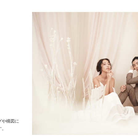
グや構図に
す。