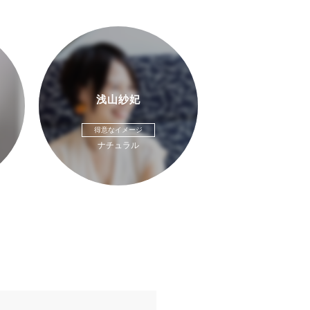
浅山紗妃
得意なイメージ
ナチュラル