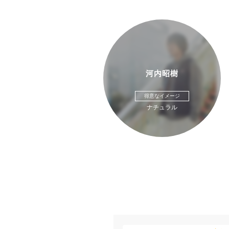
河内昭樹
得意なイメージ
ナチュラル