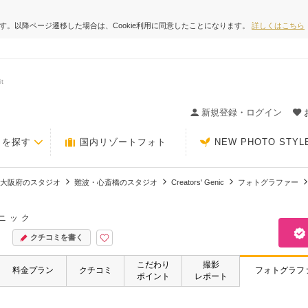
ます。以降ページ遷移した場合は、Cookie利用に同意したことになります。
詳しくはこちら
t
ィングの決め手が見つかるクチコミサイト-Photorait
新規登録・ログイン
トを探す
国内リゾートフォト
NEW PHOTO STYL
大阪府のスタジオ
難波・心斎橋のスタジオ
Creators' Genic
フォトグラファー
ニック
クチコミを書く
こだわり
撮影
料金プラン
クチコミ
フォトグラフ
ポイント
レポート