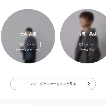
土本 友護
片岡 美佳
得意なイメージ
得意なイメージ
アーティスティック
ナチュラル
フォトグラファーをもっと見る