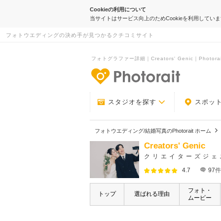
Cookieの利用について
当サイトはサービス向上のためCookieを利用してい
フォトウエディングの決め手が見つかるクチコミサイト
フォトグラファー詳細｜Creators' Genic｜Photorai
-フォトウエデ
スタジオを探す
スポッ
フォトウエディング/結婚写真のPhotorait ホーム
Creators' Genic
クリエイターズジェ
4.7
97
件
フォト・
トップ
選ばれる理由
ムービー