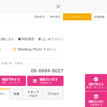
国内挙式
海外挙式
フォトウエディング
結婚指輪
お気に入り
閲覧履歴
はじめてガイド
E
Wedding Photo マガジン
ナカシマ アキラ
06-6684-8027
相談予約する
撮影日の空き
来店・オンライン
を確認する
相談予約する
来店・オンライン
スタッフ
ァー
衣装
アクセス
ブログ
撮影日の空き
を確認する