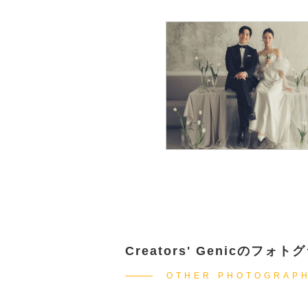
Creators' Genicのフォ
OTHER PHOTOGRAP