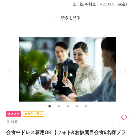
このプランで撮影可能な撮影レポート
土日祝UP料金：
￥22,000
（税込）
撮影日：
2026年6月1日
撮影場所：
旧軽井沢KIKYOキュリオコレクション
（長野）
プラン詳細
撮影料
新婦衣装1着
新郎衣装1着
着付け
ヘアメイク
小物一式
相談予約する
撮影日の空き
来店・オンライン
を確認する
アルバム
データ 100 カット
台紙付写真
衣装追加
会食
挙式
家族と撮影
家族用衣装レンタル
ペットと撮影
その他含むもの
1時間撮影料、全データ色味補正、新婦ヘアメイク、新郎新婦小物、衣装使
用料、ご家族とのお写真撮影 ※アテンド同行＋27,500円【お食事】6名分の
ランチコース ※人数追加の場合+5,000円/人(ディナーの場合15,600円/名) ※
別途サービス料追加
オススメ
会食付プラン
洋装
ウェディングフォトとa tableのお食事がセットになったプラン。両家ご家
族で過ごす特別な時間を。
会食中ドレス着用OK【フォト&お披露目会食6名様プラ