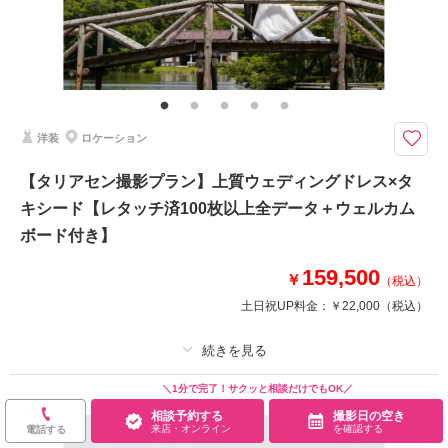
家族と撮影
家族用衣装レンタル
ペットと撮影
その他含むもの
事前衣装試着付き｜専属コーディネーターと共に事前試着にてお気に入りの
1着を選べます！ ※ロケーション申請料金・ロケーション移動費込み
和装、洋装の2パターンで撮影出来るプラン
洋装
ロケーション
【プラン詳細（含まれるもの）】 写真撮影料/ 全データレタッチ納品 / デ
ータ納品/ ご新郎衣装 / ご新婦衣装 / 着付け / ヘア＆メイクアップ /プランニ
【タリアセン撮影プラン】上質ウェディングドレス×タ
ング/撮影申請
キシード【レタッチ済100枚以上全データ＋ウェルカム
ボード付き】
このプランで撮影可能な撮影レポート
159,500
￥
撮影日：
2025年6月12日
（税込）
撮影場所：
雲場池
（長野）
土日祝UP料金：
￥22,000
（税込）
プラン詳細
＼1分で完了！サクッと相談だけでもOK／
相談予約する
撮影日の空き
相談予約する
撮影日の空き
撮影料
新婦衣装1着
新郎衣装1着
来店・オンライン
を確認する
来店・オンライン
を確認する
電話する