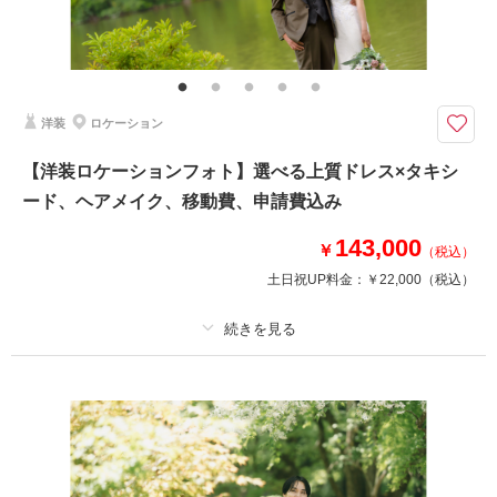
その他含むもの
全データレタッチ済み、事前衣装試着付き｜専属コーディネーターと共に事
前試着にてお気に入りの1着を選べます！※ロケーション申請料金・ロケー
ション移動費込み ◆和装へ変更の場合+33,000円（税込）
洋装
ロケーション
今なら間に合う！上質なフォトウェディングが年内に叶うプラン！
洗練された上質空間と、緑に包まれた独立型チャペル。ご結婚の記念にお写
【洋装ロケーションフォト】選べる上質ドレス×タキシ
真だけ残したい方へ向けた特別な最安値プランを、Photoraitをご覧いただ
ード、ヘアメイク、移動費、申請費込み
いた方のみ特別に期間限定でのご案内をいたします。
143,000
￥
（税込）
このプランで撮影可能な撮影レポート
土日祝UP料金：
￥22,000
（税込）
撮影日：
2025年9月8日
撮影場所：
旧軽井沢KIKYOキュリオコレクション
（長野）
プラン詳細
撮影料
新婦衣装1着
新郎衣装1着
着付け
ヘアメイク
小物一式
相談予約する
撮影日の空き
来店・オンライン
を確認する
アルバム
データ 100 カット
台紙付写真