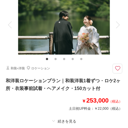
着付け
ヘアメイク
小物一式
アルバム
データ 100 カット
台紙付写真
衣装追加
会食
挙式
家族と撮影
家族用衣装レンタル
ペットと撮影
その他含むもの
事前衣装試着付き｜専属コーディネーターと共に事前試着にてお気に入りの
1着を選べます。 ※ロケーション申請料金・ロケーション移動費込み
花嫁なら憧れる、白無垢や色打掛。伝統的な和装だからこそ、綺麗な形で写
和装+洋装
ロケーション
真に残して。
【プラン詳細（含まれるもの）】 写真撮影料/ 全データレタッチ納品 / デ
和洋装ロケーションプラン｜和装洋装1着ずつ・ロケ2ヶ
ータ納品/ ご新郎衣装 / ご新婦衣装 / 着付け / ヘア＆メイクアップ /プランニ
所・衣装事前試着・ヘアメイク・150カット付
ング/撮影申請
253,000
￥
（税込）
このプランで撮影可能な撮影レポート
土日祝UP料金：
￥22,000
（税込）
撮影日：
2025年5月15日
撮影場所：
雲場池
（長野）