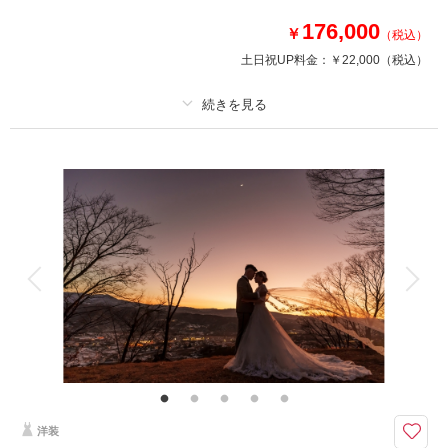
このプランで撮影可能な撮影レポート
176,000
￥
（税込）
撮影日：
2022年5月13日
土日祝UP料金：
￥22,000
（税込）
撮影場所：
軽井沢
（長野）
プラン詳細
相談予約する
撮影日の空き
撮影料
新婦衣装1着
新郎衣装1着
来店・オンライン
を確認する
着付け
ヘアメイク
小物一式
アルバム
データ 100 カット
台紙付写真
衣装追加
会食
挙式
家族と撮影
家族用衣装レンタル
ペットと撮影
その他含むもの
ロケーション申請料金、ロケーション移動費
軽井沢の鎮守様として古来から崇敬されている、諏訪神社
【プラン詳細（含まれるもの）】 写真撮影料/ 全データレタッチ納品 / ご
洋装
新郎衣装 / ご新婦衣装 / 着付け / ヘア＆メイクアップ /プランニング/撮影申