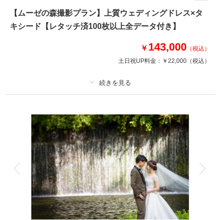
新郎衣装 / ご新婦衣装 / 着付け / ヘア＆メイクアップ /プランニング/撮影申
【ムーゼの森撮影プラン】上質ウェディングドレス×タ
請
キシード【レタッチ済100枚以上全データ付き】
143,000
このプランで撮影可能な撮影レポート
￥
（税込）
土日祝UP料金：
￥22,000
（税込）
撮影日：
2024年6月10日
撮影場所：
タリアセン
（長野）
プラン詳細
撮影料
新婦衣装1着
新郎衣装1着
相談予約する
撮影日の空き
着付け
来店・オンライン
ヘアメイク
を確認する
小物一式
アルバム
データ 100 カット
台紙付写真
衣装追加
会食
挙式
家族と撮影
家族用衣装レンタル
ペットと撮影
その他含むもの
ロケーション申請料金、ロケーション移動費