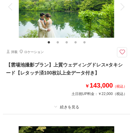
衣装追加
会食
挙式
家族と撮影
家族用衣装レンタル
ペットと撮影
その他含むもの
ロケーション申請料金、ロケーション移動費
澄んだ空気に包まれながら、水の音を感じるフォトウェディング
【プラン詳細（含まれるもの）】 写真撮影料/ 全データレタッチ納品 / ご
洋装
ロケーション
新郎衣装 / ご新婦衣装 / 着付け / ヘア＆メイクアップ /プランニング/撮影申
請
【雲場池撮影プラン】上質ウェディングドレス×タキシ
ード【レタッチ済100枚以上全データ付き】
相談予約する
撮影日の空き
来店・オンライン
を確認する
143,000
￥
（税込）
土日祝UP料金：
￥22,000
（税込）
プラン詳細
撮影料
新婦衣装1着
新郎衣装1着