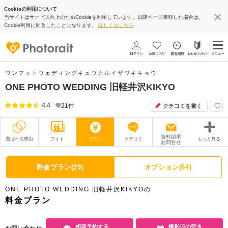
Cookieの利用について
当サイトはサービス向上のためCookieを利用しています。以降ページ遷移した場合は、
Cookie利用に同意したことになります。
詳しくはこちら
ワンフォトウェディングキュウカルイザワキキョウ
ONE PHOTO WEDDING 旧軽井沢KIKYO
4.4
21
件
クチコミを書く
資料請求
選ばれる理由
フォト
プラン
クチコミ
もっと見る
お問合せ
撮影レポート
フォトグラファー
料金プラン(29)
オプション(64)
衣装
ムービー
ONE PHOTO WEDDING 旧軽井沢KIKYOの
オプション
ブログ
料金プラン
アクセス/TEL
スタジオトップ
相談予約する
撮影日の空き