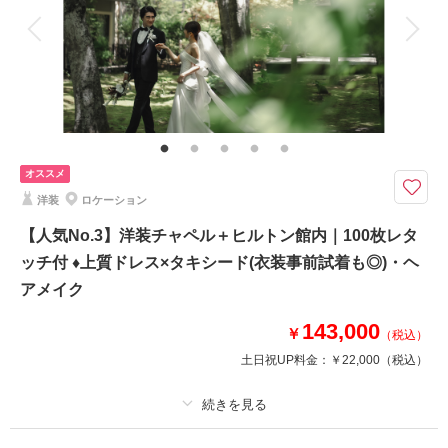
衣装追加
会食
挙式
家族と撮影
家族用衣装レンタル
ペットと撮影
その他含むもの
1.5時間撮影料、全データ色味補正、撮影場所までの移動費用・撮影申請
料、衣装事前試着、新婦様ヘアメイク、新郎新婦小物、会場専属ウェディン
グプランナーとのお打合せ ※アテンド同行＋27,500円、和装へ変更の場合+
33,000円
オススメ
洋装
ロケーション
緑に包まれたヒルトンの独立型チャペルと厳選された軽井沢の人気ロケーシ
ョンフォトが叶う贅沢プラン
【人気No.3】洋装チャペル＋ヒルトン館内｜100枚レタ
『チャペル×軽井沢らしさ』2つのロケーションで残す本格ウェディングフ
ッチ付 ♦上質ドレス×タキシード(衣装事前試着も◎)・ヘ
ォト。ヒルトン日本初進出Curio（キュリオ）ブランドのプライベートラグ
アメイク
ジュアリーホテルの白を基調したチャペルフォトに、タリアセンなどの軽井
沢の人気ロケーション撮影が叶います。
143,000
￥
（税込）
土日祝UP料金：
￥22,000
（税込）
このプランで撮影可能な撮影レポート
撮影日：
2026年4月13日
撮影場所：
浅間牧場
（長野）
プラン詳細