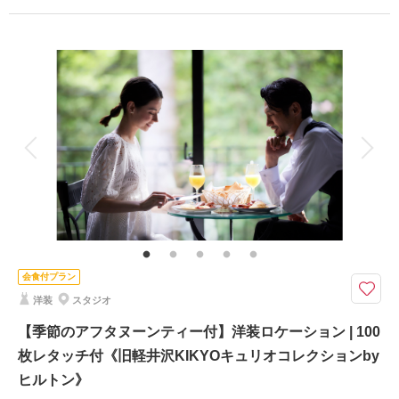
このプランで撮影可能な撮影レポート
プラン詳細
撮影日：
2025年4月28日
撮影場所：
矢ケ崎公園・タリアセン
（長野）
撮影料
新婦衣装1着
新郎衣装1着
着付け
ヘアメイク
小物一式
アルバム
データ 100 カット
台紙付写真
衣装追加
会食
挙式
相談予約する
撮影日の空き
家族と撮影
家族用衣装レンタル
ペットと撮影
来店・オンライン
を確認する
その他含むもの
1時間撮影料、全データ色味補正、新婦ヘアメイク、新郎新婦小物、衣装使
用料 ※アテンド同行＋27,500円【お食事】6名様分フルコース・乾杯酒・フ
リードリンク、個室利用料(お食事中は平服でのご参加) ※人数追加の場合+
18,150円/名 ※要別途サービス料
会食付プラン
洋装
スタジオ
ウェディングフォトとヒルトンのフルコースがセットになったプラン。貸切
空間でリラックスしながら両家家族で過ごす特別な時間を。
【季節のアフタヌーンティー付】洋装ロケーション | 100
ウェディングフォトと両家の顔合わせを兼ねたお食事付きの“顔合わせ”プラ
枚レタッチ付《旧軽井沢KIKYOキュリオコレクションby
ン。新郎新婦とご両家親御様、計6名様分のフルコースが付いております。
ヒルトン》
個室でのお食事のため、緊張をせずにご両家でのお時間をゆったりとお過ご