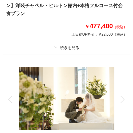
ウェディングフォトと撮影後のランチが付いた“会食プラン” おふたりとご両
ン】洋装チャペル・ヒルトン館内+本格フルコース付会
家親御様6名様分のお料理をご用意しております。 同じ館内で完結するた
食プラン
め、移動もなくて安心。緊張をせずにご両家でのお時間をゆったりとお過ご
しいただけます。個室のご相談も可能◎
477,400
￥
（税込）
土日祝UP料金：
￥22,000
（税込）
相談予約する
撮影日の空き
来店・オンライン
を確認する
プラン詳細
撮影料
新婦衣装1着
新郎衣装1着
着付け
ヘアメイク
小物一式
アルバム
データ 150 カット
台紙付写真
衣装追加
会食
挙式
家族と撮影
家族用衣装レンタル
ペットと撮影
その他含むもの
撮影料、全データ色味補正、新婦ヘアメイク、新郎新婦小物、衣装使用料、
アテンド【お食事】6名様分フルコース・乾杯酒・フリードリンク、個室利