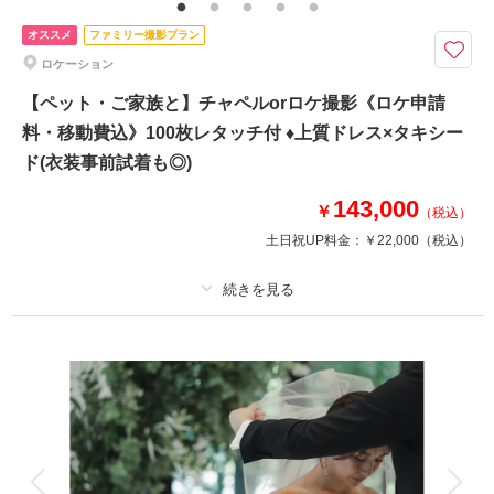
用料、衣装着用延長料、アテンド延長料、カメラマン延長料(乾杯まで)、造
花ブーケ、プランニング料 ※要別途サービス料
オススメ
ファミリー撮影プラン
ロケーション
結婚式はしないけど、結婚の記念をしっかり残したい。ご家族との時間も大
切に残したいおふたりへ
【ペット・ご家族と】チャペルorロケ撮影《ロケ申請
チャペル撮影とご両家の会食付きプラン。皆さまのご希望にお応えして、会
料・移動費込》100枚レタッチ付 ♦上質ドレス×タキシー
食中もドレス着用が可能に。個室利用のためリラックスした空間でお食事い
ド(衣装事前試着も◎)
ただけます。ご兄弟やご親族のご招待も可能ですので、お気軽にお問合せく
ださいませ。
143,000
￥
（税込）
土日祝UP料金：
￥22,000
（税込）
相談予約する
撮影日の空き
来店・オンライン
を確認する
プラン詳細
撮影料
新婦衣装1着
新郎衣装1着
着付け
ヘアメイク
小物一式
アルバム
データ 100 カット
台紙付写真
衣装追加
会食
挙式