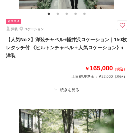
1時間撮影料、全データ色味補正、撮影場所までの移動費用・撮影申請料、
衣装事前試着、新婦様ヘアメイク、新婦小物（ヴェール、アクセサリーな
ど）、新郎小物、会場専属ウェディングプランナーとのお打合せ ※アテン
ド同行＋27,500円
オススメ
洋装
ロケーション
上質なドレスを身に纏い、憧れの軽井沢で叶うウェディングフォト。申請・
移動費も込みで安心。
【人気No.2】洋装チャペル+軽井沢ロケーション｜150枚
美しい軽井沢の自然に包まれて、特別な一枚を。おふたり専属スタッフが並
レタッチ付 《ヒルトンチャペル＋人気ロケーション》♦
走し、上質なドレス姿を自然な笑顔で輝かせます。当日のヘアメイクはもち
洋装
ろん、撮影申請や移動費も込み。レタッチ済みの100カットを当日さながら
の感動と共にお届けします。
165,000
￥
（税込）
土日祝UP料金：
￥22,000
（税込）
このプランで撮影可能な撮影レポート
撮影日：
2025年7月25日
撮影場所：
タリアセン
（長野）
プラン詳細
撮影料
新婦衣装1着
新郎衣装1着
着付け
ヘアメイク
小物一式
アルバム
データ 150 カット
台紙付写真
相談予約する
撮影日の空き
来店・オンライン
を確認する