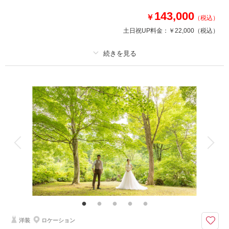
143,000
このプランで撮影可能な撮影レポート
￥
（税込）
土日祝UP料金：
￥22,000
（税込）
撮影日：
2022年6月24日
撮影場所：
タリアセン
（長野）
プラン詳細
撮影料
新婦衣装1着
新郎衣装1着
相談予約する
撮影日の空き
着付け
来店・オンライン
ヘアメイク
を確認する
小物一式
アルバム
データ 100 カット
台紙付写真
衣装追加
会食
挙式
家族と撮影
家族用衣装レンタル
ペットと撮影
その他含むもの
ロケーション申請料金、ロケーション移動費
四季折々の魅力がつまったタリアセン。軽井沢の自然と触れながら思い出を
形に残します。
洋装
ロケーション
【プラン詳細（含まれるもの）】 写真撮影料/ 全データレタッチ納品 / ご