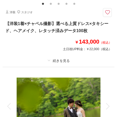
アップは差額を頂戴いたします。 ※宿泊日によりご宿泊料金に差額が発生
する可能性がございます。
洋装
スタジオ
ウェディングフォトと旧軽井沢KIKYOキュリオ・コレクションbyヒルトン
【洋装1着×チャペル撮影】選べる上質ドレス×タキシー
への宿泊がセットになった1日を贅沢に楽しむプラン。
ド、ヘアメイク、レタッチ済みデータ100枚
ウェディングフォトと旧軽井沢KIKYOキュリオ・コレクションbyヒルトン
への宿泊がセットになった1日を贅沢に楽しむプラン。
143,000
幸せなフォトタイムを楽しんだあとはプライベートラグジュアリーなお時間
￥
（税込）
をお過ごしください。
土日祝UP料金：
￥22,000
（税込）
相談予約する
撮影日の空き
来店・オンライン
を確認する
プラン詳細
撮影料
新婦衣装1着
新郎衣装1着
着付け
ヘアメイク
小物一式
アルバム
データ 100 カット
台紙付写真
衣装追加
会食
挙式
家族と撮影
家族用衣装レンタル
ペットと撮影