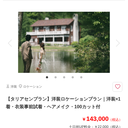
プラン詳細
撮影料
新婦衣装2着
新郎衣装2着
着付け
ヘアメイク
小物一式
相談予約する
撮影日の空き
来店・オンライン
を確認する
アルバム
データ 150 カット
台紙付写真
衣装追加
会食
挙式
家族と撮影
家族用衣装レンタル
ペットと撮影
その他含むもの
事前衣装試着付き｜専属コーディネーターと共に事前試着にてお気に入りの
1着を選べます。※ロケーション申請料金・ロケーション移動費込み
ウェディングドレスorカラードレス×タキシード、白無垢or色打掛×紋付
洋装
ロケーション
袴、選べる衣装プラン
【プラン詳細（含まれるもの）】 写真撮影料/ 全データレタッチ納品 / デ
【タリアセンプラン】洋装ロケーションプラン｜洋装×1
ータ納品/ ご新郎衣装 / ご新婦衣装 / 着付け / ヘア＆メイクアップ / プランニ
着・衣装事前試着・ヘアメイク・100カット付
ング/ 撮影申請
143,000
￥
（税込）
このプランで撮影可能な撮影レポート
土日祝UP料金：
￥22,000
（税込）