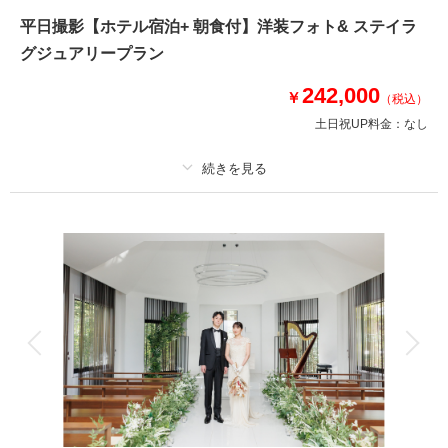
のアフタヌーンティーがセットになった1日を楽しむプラン。
平日撮影【ホテル宿泊+ 朝食付】洋装フォト& ステイラ
ヒルトン日本初進出Curio（キュリオ）ブランドのプライベートラグジュア
グジュアリープラン
リーホテルのアフタヌーンティーがセットになった1日を楽しむ贅沢プラ
ン。
242,000
￥
（税込）
幸せなフォトタイムを愉しんだ後は、Mighty Leafの紅茶と併せてふたりで
語らう時間をお過ごしください。
土日祝UP料金：
なし
相談予約する
撮影日の空き
来店・オンライン
を確認する
プラン詳細
撮影料
新婦衣装1着
新郎衣装1着
着付け
ヘアメイク
小物一式
アルバム
データ 100 カット
台紙付写真
衣装追加
会食
挙式
家族と撮影
家族用衣装レンタル
ペットと撮影
その他含むもの
ロケーション申請料金、ロケーション移動費、※デラックスルーム1泊朝食
付き。 ※前日・当日泊をお選びいただけます。 ※部屋タイプのグレード