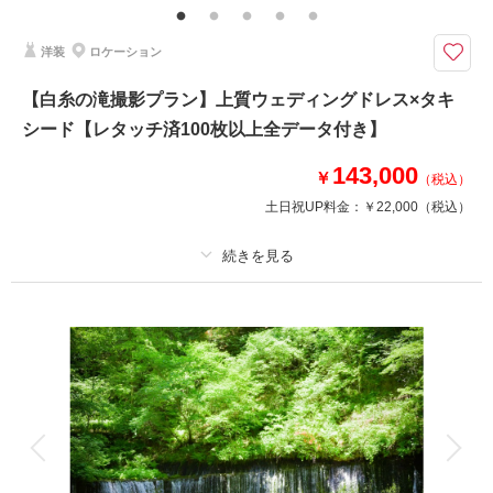
絵のように美しいスポットが溢れる場所でのフォトウェディング
【プラン詳細（含まれるもの）】 写真撮影料/ 全データレタッチ納品 / ご
洋装
ロケーション
新郎衣装 / ご新婦衣装 / 着付け / ヘア＆メイクアップ /プランニング/撮影申
請
【白糸の滝撮影プラン】上質ウェディングドレス×タキ
シード【レタッチ済100枚以上全データ付き】
このプランで撮影可能な撮影レポート
143,000
￥
（税込）
撮影日：
2024年9月6日
土日祝UP料金：
￥22,000
（税込）
撮影場所：
ムーゼの森
（長野）
プラン詳細
相談予約する
撮影日の空き
撮影料
新婦衣装1着
新郎衣装1着
来店・オンライン
を確認する
着付け
ヘアメイク
小物一式
アルバム
データ 100 カット
台紙付写真
衣装追加
会食
挙式
家族と撮影
家族用衣装レンタル
ペットと撮影