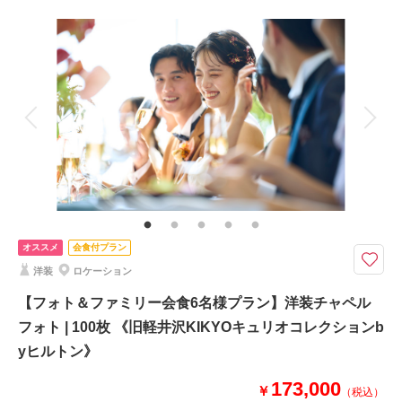
撮影料
新婦衣装1着
新郎衣装1着
着付け
ヘアメイク
小物一式
アルバム
データ 100 カット
台紙付写真
相談予約する
撮影日の空き
来店・オンライン
を確認する
衣装追加
会食
挙式
家族と撮影
家族用衣装レンタル
ペットと撮影
その他含むもの
1時間撮影料、全データ色味補正、衣装事前試着、新婦様ヘアメイク、新婦
小物（ヴェール、アクセサリーなど）、新郎小物、会場専属ウェディングプ
ランナーとのお打合せ ※アテンド同行＋27,500円
オススメ
会食付プラン
今ならチャペルに加え、軽井沢らしい緑が映える中庭・街路樹も含めた3ロ
洋装
ロケーション
ケーション撮影も可能◎
ヒルトン日本初進出Curio（キュリオ）ブランドのプライベートラグジュア
【フォト＆ファミリー会食6名様プラン】洋装チャペル
リーホテルのチャペル・館内で叶えるフォトプラン。洗練された上質空間と
フォト | 100枚 《旧軽井沢KIKYOキュリオコレクションb
緑に包まれた独立型チャペルは、純白のドレス姿を一層際立たせる正統派の
yヒルトン》
雰囲気でありながらも、堅苦しくない印象が人気。
173,000
￥
（税込）