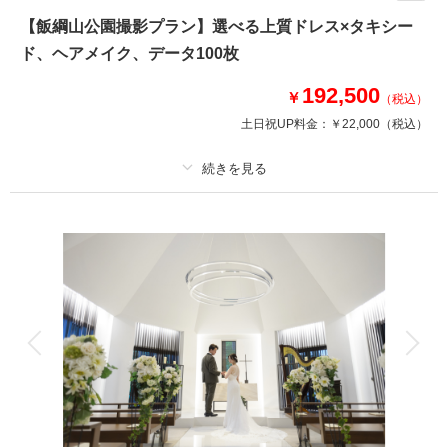
請
【飯綱山公園撮影プラン】選べる上質ドレス×タキシー
ド、ヘアメイク、データ100枚
このプランで撮影可能な撮影レポート
192,500
￥
（税込）
撮影日：
2022年3月28日
土日祝UP料金：
￥22,000
（税込）
撮影場所：
諏訪神社
（長野）
プラン詳細
相談予約する
撮影日の空き
撮影料
新婦衣装1着
新郎衣装1着
来店・オンライン
を確認する
着付け
ヘアメイク
小物一式
アルバム
データ 80 カット
台紙付写真
衣装追加
会食
挙式
家族と撮影
家族用衣装レンタル
ペットと撮影
その他含むもの
全データレタッチ済み、事前衣装試着付き｜専属コーディネーターと共に事
前試着にてお気に入りの1着を選べます！※ロケーション申請料金・ロケー