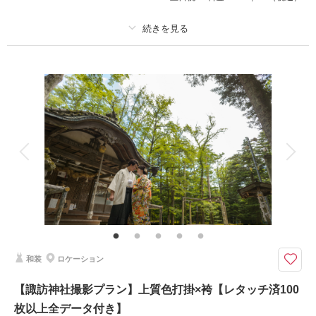
プラン詳細
相談予約する
撮影日の空き
撮影料
新婦衣装1着
新郎衣装1着
来店・オンライン
を確認する
着付け
ヘアメイク
小物一式
アルバム
データ 100 カット
台紙付写真
衣装追加
会食
挙式
家族と撮影
家族用衣装レンタル
ペットと撮影
その他含むもの
ロケーション申請料金、ロケーション移動費
軽井沢らしい木立と美しい湖の景観が楽しめるロケーション
【プラン詳細（含まれるもの）】 写真撮影料/ 全データレタッチ納品 / ご
和装
ロケーション
新郎衣装 / ご新婦衣装 / 着付け / ヘア＆メイクアップ /プランニング/撮影申
請
【諏訪神社撮影プラン】上質色打掛×袴【レタッチ済100
枚以上全データ付き】