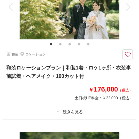
衣装追加
会食
挙式
家族と撮影
家族用衣装レンタル
ペットと撮影
その他含むもの
ロケーション申請料金、ロケーション移動費
人生最高のデートに相応しい、 厳選された撮影ロケーション
【プラン詳細（含まれるもの）】写真撮影料 / 全データレタッチ納品 / ご新
和装
ロケーション
郎衣装 / ご新婦衣装 / 着付け / ヘア＆メイクアップ / プランニング / 撮影申請
/ ロケーション移動費
和装ロケーションプラン｜和装1着・ロケ1ヶ所・衣装事
前試着・ヘアメイク・100カット付
相談予約する
撮影日の空き
来店・オンライン
を確認する
176,000
￥
（税込）
土日祝UP料金：
￥22,000
（税込）
プラン詳細
撮影料
新婦衣装1着
新郎衣装1着