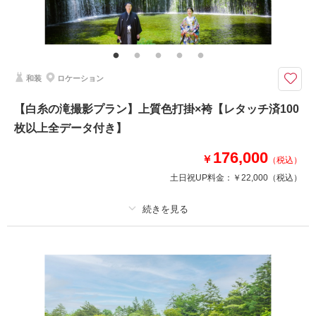
その他含むもの
ロケーション申請料金、ロケーション移動費
澄んだ空気に包まれながら、水の音を感じるフォトウェディング
【プラン詳細（含まれるもの）】 写真撮影料/ 全データレタッチ納品 / ご
和装
ロケーション
新郎衣装 / ご新婦衣装 / 着付け / ヘア＆メイクアップ /プランニング/撮影申
請
【白糸の滝撮影プラン】上質色打掛×袴【レタッチ済100
枚以上全データ付き】
このプランで撮影可能な撮影レポート
176,000
￥
（税込）
撮影日：
2021年6月21日
土日祝UP料金：
￥22,000
（税込）
撮影場所：
軽井沢
（長野）
プラン詳細
相談予約する
撮影日の空き
撮影料
新婦衣装1着
新郎衣装1着
来店・オンライン
を確認する
着付け
ヘアメイク
小物一式
アルバム
データ 100 カット
台紙付写真