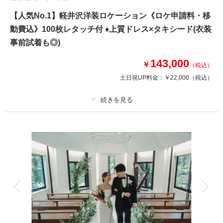
【人気No.1】軽井沢洋装ロケーション《ロケ申請料・移
動費込》100枚レタッチ付 ♦上質ドレス×タキシード(衣装
事前試着も◎)
143,000
￥
（税込）
土日祝UP料金：
￥22,000
（税込）
プラン詳細
撮影料
新婦衣装1着
新郎衣装1着
着付け
ヘアメイク
小物一式
アルバム
データ 100 カット
台紙付写真
衣装追加
会食
挙式
家族と撮影
家族用衣装レンタル
ペットと撮影
その他含むもの