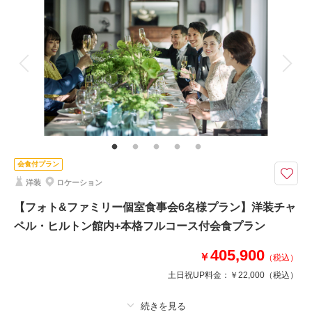
着付け
ヘアメイク
小物一式
アルバム
データ 100 カット
台紙付写真
相談予約する
撮影日の空き
来店・オンライン
を確認する
衣装追加
会食
挙式
家族と撮影
家族用衣装レンタル
ペットと撮影
その他含むもの
1時間撮影料、全データ色味補正、新婦様ヘアメイク、新郎小物、新郎小
物、ドレス・タキシード使用料、お支度部屋使用料、会場専属ウェディング
プランナーとの打合せ付き ※アテンド同行＋27,500円、和装へ変更の場合+
33,000円
会食付プラン
洋装
ロケーション
「ふたりだけの記念」を「みんなの思い出」へ。おふたりの晴れ姿を一番近
くで見守っていただける、絆が深まるウェディングフォト。
【フォト&ファミリー個室食事会6名様プラン】洋装チャ
たいせつなご家族やご友人をお招きして、ご一緒に過ごすフォトウェディン
ペル・ヒルトン館内+本格フルコース付会食プラン
グプラン。
専属プランナーがおふたりのご希望に合わせて撮影場所も提案いたします。
405,900
￥
（税込）
チャペル撮影の場合は、ファーストーミート・入場シーン・指輪交換等の挙
式演出を入れる事も可能です。
土日祝UP料金：
￥22,000
（税込）