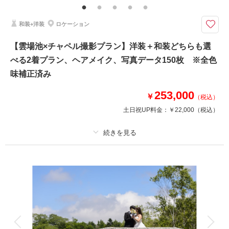
ション移動費込み ◆和装へ変更の場合+33,000円（税込）
和装+洋装
ロケーション
広大な自然の中で叶える特別なデートの時間
飯綱山公園の広大なロケーションは、ご家族やペットとの撮影にも最適で
【雲場池×チャペル撮影プラン】洋装＋和装どちらも選
す。大切な人たちと一緒に過ごす自然の中でのひとときを、心温まる写真と
べる2着プラン、ヘアメイク、写真データ150枚 ※全色
して残します。
味補正済み
相談予約する
253,000
撮影日の空き
￥
（税込）
来店・オンライン
を確認する
土日祝UP料金：
￥22,000
（税込）
プラン詳細
撮影料
新婦衣装2着
新郎衣装2着
着付け
ヘアメイク
小物一式
アルバム
データ 150 カット
台紙付写真
衣装追加
会食
挙式