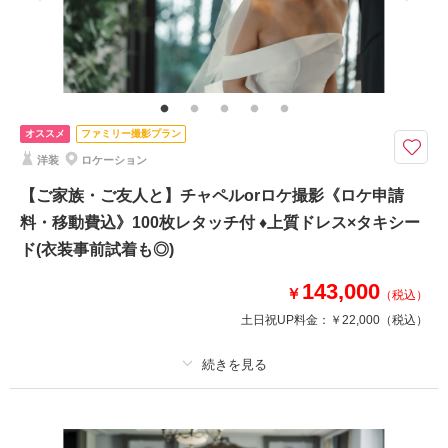
家族と撮影
家族用衣装レンタル
ペットと撮影
その他含むもの
1時間撮影料、全データ色味補正、撮影場所までの移動費用・撮影申請料、
新婦様ヘアメイク、新郎小物、新婦小物、ドレス・タキシード使用料、お支
度部屋使用料 ※アテンド同行＋27,500円、和装へ変更の場合+33,000円
【ペット可のロケーションを紹介いたします】
オススメ
ファミリー撮影プラン
洋装
ロケーション
大切なご家族の一員でもあるペットと叶える、記念に残るフォトウェディン
グ
【ご家族・ご友人と】チャペルorロケ撮影《ロケ申請
特別な日だからこそ、おふたりもドレス・タキシードを身に纏い、大切なペ
料・移動費込》100枚レタッチ付 ♦上質ドレス×タキシー
ット一緒に撮影を。
ド(衣装事前試着も◎)
結婚式には参加できないけど、前撮りではペットも一緒に、とご検討されて
いるおふたりにもおすすめです。
143,000
￥
（税込）
土日祝UP料金：
￥22,000
（税込）
このプランで撮影可能な撮影レポート
撮影日：
2022年5月1日
撮影場所：
矢ケ崎公園
（長野）
プラン詳細
撮影料
新婦衣装1着
新郎衣装1着