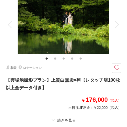
着付け
ヘアメイク
小物一式
アルバム
データ 100 カット
台紙付写真
衣装追加
会食
挙式
家族と撮影
家族用衣装レンタル
ペットと撮影
その他含むもの
ロケーション申請料金、ロケーション移動費
軽井沢らしい木立と美しい湖の景観が楽しめるロケーション
【プラン詳細（含まれるもの）】 写真撮影料/ 全データレタッチ納品 / ご
和装
ロケーション
新郎衣装 / ご新婦衣装 / 着付け / ヘア＆メイクアップ /プランニング/撮影申
請
【雲場池撮影プラン】上質白無垢×袴【レタッチ済100枚
以上全データ付き】
このプランで撮影可能な撮影レポート
176,000
￥
（税込）
撮影日：
2024年7月22日
土日祝UP料金：
￥22,000
（税込）
撮影場所：
雲場池
（長野）