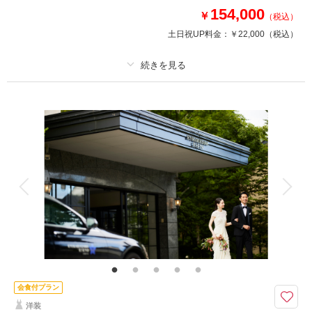
しいただけます。人数の追加相談も可。
154,000
￥
（税込）
土日祝UP料金：
￥22,000
（税込）
相談予約する
撮影日の空き
来店・オンライン
を確認する
プラン詳細
撮影料
新婦衣装1着
新郎衣装1着
着付け
ヘアメイク
小物一式
アルバム
データ 100 カット
台紙付写真
衣装追加
会食
挙式
家族と撮影
家族用衣装レンタル
ペットと撮影
その他含むもの
1時間撮影料、全データ色味補正、撮影場所までの移動費用・撮影申請料、
新婦ヘアメイク、新郎新婦小物、衣装使用料 ※アテンド同行＋27,500円 ※
人数追加の場合＋5,500円/人 ※食材の仕入れ状況や季節により内容が変わ
る場合がございます ※要別途サービス料
会食付プラン
洋装
ウェディングフォトと旧軽井沢KIKYOキュリオ・コレクションbyヒルトン