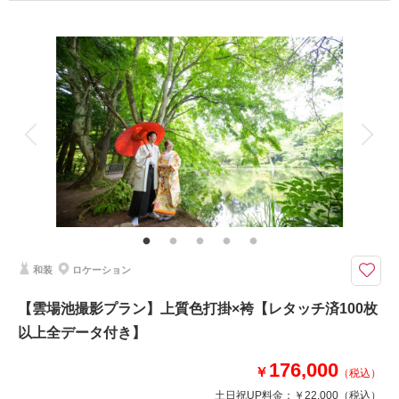
プラン詳細
相談予約する
撮影日の空き
撮影料
新婦衣装1着
新郎衣装1着
来店・オンライン
を確認する
着付け
ヘアメイク
小物一式
アルバム
データ 100 カット
台紙付写真
衣装追加
会食
挙式
家族と撮影
家族用衣装レンタル
ペットと撮影
その他含むもの
ロケーション申請料金、ロケーション移動費
軽井沢らしい木立と美しい湖の景観が楽しめるロケーション
【プラン詳細（含まれるもの）】 写真撮影料/ 全データレタッチ納品 / ご
和装
ロケーション
新郎衣装 / ご新婦衣装 / 着付け / ヘア＆メイクアップ /プランニング/撮影申
請
【雲場池撮影プラン】上質色打掛×袴【レタッチ済100枚
以上全データ付き】
このプランで撮影可能な撮影レポート
176,000
￥
（税込）
撮影日：
2026年5月14日
土日祝UP料金：
￥22,000
（税込）
撮影場所：
雲場池
（長野）