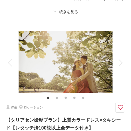
撮影日：
2026年5月11日
撮影場所：
旧三笠ホテル・タリアセン
（長野）
プラン詳細
撮影料
新婦衣装1着
新郎衣装1着
着付け
ヘアメイク
小物一式
相談予約する
撮影日の空き
来店・オンライン
を確認する
アルバム
データ 100 カット
台紙付写真
衣装追加
会食
挙式
家族と撮影
家族用衣装レンタル
ペットと撮影
その他含むもの
ロケーション申請料金、ロケーション移動費
四季折々の魅力がつまったタリアセン。軽井沢の自然と触れながら思い出を
形に残します。
洋装
ロケーション
【プラン詳細（含まれるもの）】 写真撮影料/ 全データレタッチ納品 / ご
新郎衣装 / ご新婦衣装 / 着付け / ヘア＆メイクアップ /プランニング/撮影申
【タリアセン撮影プラン】上質カラードレス×タキシー
請
ド【レタッチ済100枚以上全データ付き】