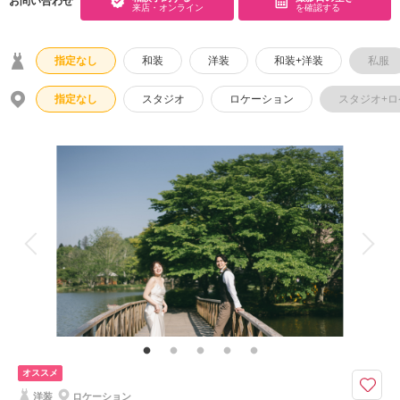
お問い合わせ
来店・オンライン
を確認する
こだわりポイント
指定なし
和装
洋装
和装+洋装
私服
指定なし
スタジオ
ロケーション
スタジオ+
人気スポットでの撮影
フォト＋会食
チャペルでの撮影
豊富なドレス
衣装の試着
家族・友人と撮影
ペットと撮影
豊富な白無垢
豊富な色打掛・着物
豊富なカラードレス
自慢の修正技術
オススメ
ガーデンでの撮影
洋装
ロケーション