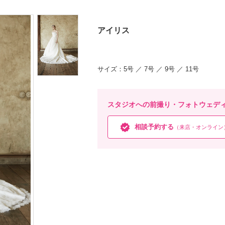
アイリス
サイズ：
5号
7号
9号
11号
スタジオへの前撮り・フォトウェデ
相談予約する
（来店・オンライン