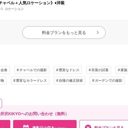
チャペル＋人気ロケーション》♦洋装
ロケーション
料金プランをもっと見る
＋会食
チャペルでの撮影
豊富なドレス
衣装の試着
家族
着物
豊富なカラードレス
自慢の修正技術
ガーデンでの撮影
G 旧軽井沢KIKYOへのお問い合わせ（無料）
撮影日の空き
料金プランを見る