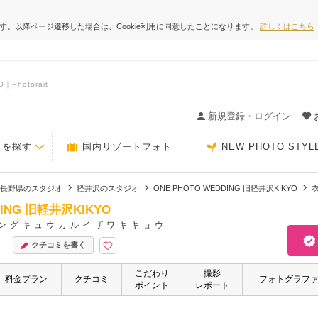
ます。以降ページ遷移した場合は、Cookie利用に同意したことになります。
詳しくはこちら
Photorait
ィングの決め手が見つかるクチコミサイト-Photorait
新規登録・ログイン
トを探す
国内リゾートフォト
NEW PHOTO STYL
長野県のスタジオ
軽井沢のスタジオ
ONE PHOTO WEDDING 旧軽井沢KIKYO
DING 旧軽井沢KIKYO
ングキュウカルイザワキキョウ
クチコミを書く
こだわり
撮影
料金プラン
クチコミ
フォトグラフ
ポイント
レポート