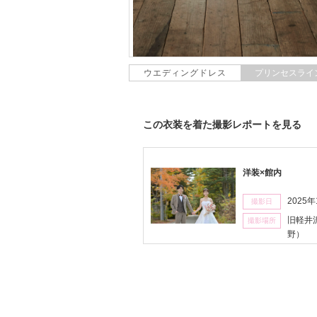
ウエディングドレス
プリンセスライ
この衣装を着た撮影レポートを見る
洋装×館内
2025
撮影日
旧軽井
撮影場所
野）