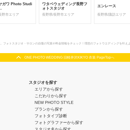
ワ Photo Studi
ワタベウェディング長野フ
エンレース
.
ォトスタジオ
長野市エリア
長野県/長野市エリア
長野県/諏訪エリア
装ページです。フォトスタジオ・サロンの自慢の写真や料金情報をチェック！理想のフォトウエディングを叶え
ONE PHOTO WEDDING 旧軽井沢KIKYO 衣装 PageTopへ
スタジオを探す
エリアから探す
こだわりから探す
NEW PHOTO STYLE
プランから探す
フォトタイプ診断
フォトグラファーから探す
スタジオ名から探す