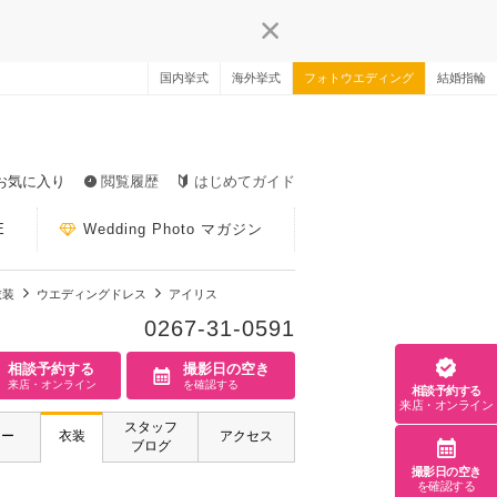
国内挙式
海外挙式
フォトウエディング
結婚指輪
お気に入り
閲覧履歴
はじめてガイド
E
Wedding Photo マガジン
衣装
ウエディングドレス
アイリス
0267-31-0591
相談予約する
撮影日の空き
来店・オンライン
を確認する
相談予約する
来店・オンライン
スタッフ
ァー
衣装
アクセス
ブログ
撮影日の空き
を確認する