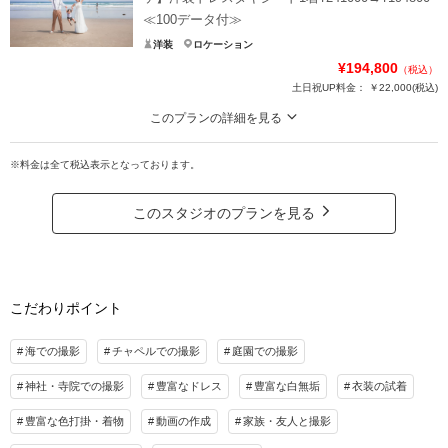
≪100データ付≫
洋装
ロケーション
¥194,800
（税込）
土日祝UP料金：
￥22,000
(税込)
このプランの詳細を見る
地中海のような海での撮影 洋装1着ロケーション撮影プラン
※料金は全て税込表示となっております。
福島県の海岸でのロケーション撮影プランです
ドレス・タキシード・アクセサリー・ヘアメイク・着付料・撮影料含、交通費
このスタジオのプランを見る
込み
※プラン内衣装多数！一部衣装差額（１〜５万）あり
プラン詳細
こだわりポイント
撮影料
新婦衣装1着
新郎衣装1着
着付け
ヘアメイク
小物一式
海での撮影
チャペルでの撮影
庭園での撮影
アルバム
データ 100カット
台紙付写真
神社・寺院での撮影
豊富なドレス
豊富な白無垢
衣装の試着
衣装追加
会食
挙式
豊富な色打掛・着物
動画の作成
家族・友人と撮影
家族と撮影
家族用衣装レンタル
ペットと撮影