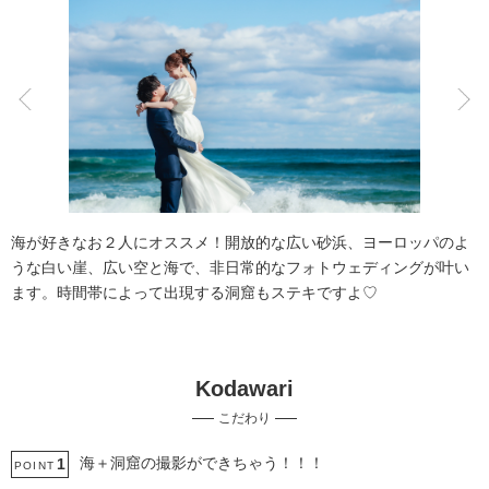
こだわりポイント
海での撮影
チャペルでの撮影
海が好きなお２人にオススメ！開放的な広い砂浜、ヨーロッパのよ
うな白い崖、広い空と海で、非日常的なフォトウェディングが叶い
ます。時間帯によって出現する洞窟もステキですよ♡
Kodawari
庭園での撮影
神社・寺院での撮影
こだわり
豊富なドレス
豊富な白無垢
衣装の試着
豊富な色打掛・着物
動画の作成
家族・友人と撮影
女性フォトグラファー
海＋洞窟の撮影ができちゃう！！！
1
POINT
スタジオでの撮影