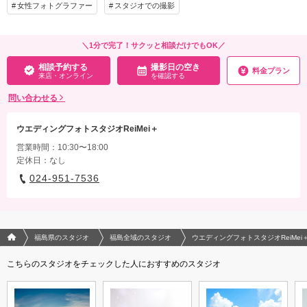
女性フォトグラファー
スタジオでの撮影
その他含むもの
ブーケ、アクセサリー、ベール、スマホ撮影OK
＼1分で完了！サクッと相談だけでもOK／
相談予約する
撮影日の空き
来店・オンライン
を確認する
相談予約する
撮影日の空き
料金プラン
来店・オンライン
を確認する
問い合わせる
ウエディングフォトスタジオReiMei＋
営業時間：10:30〜18:00
定休日：なし
024-951-7536
フォトウエディング/結婚写真のPhotorait ホーム
福島県のスタジオ
福島全域のスタジオ
ウエディングフォトスタジオReiMei
こちらのスタジオをチェックした人におすすめのスタジオ