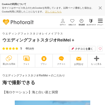
Cookieの利用について
当サイトはサービス向上のためCookieを利用しています。以降ページ遷移した場合は、
Cookie利用に同意したことになります。
詳しくはこちら
ウエディングフォトスタジオレイメイプラス
ウエディングフォトスタジオReiMei＋
5
54
件
クチコミを書く
選ばれる理由
フォト
プラン
クチコミ
お問合せ
もっと見る
撮影レポート
フォトグラファー
ウエディングフォトスタジオReiMei＋のこだわり
海で撮影できる
衣装
ムービー
オプション
ブログ
【海ロケーション】海と白い崖と洞窟
アクセス/TEL
スタジオトップ