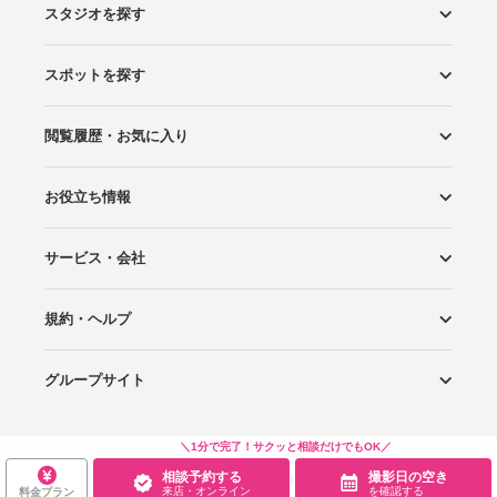
スタジオを探す
スポットを探す
エリアから探す
こだわりから探す
NEW PHOTO STYLE
プランから探す
フォトタイプ診断
フォトグラファーから探す
国内リゾートから探す
閲覧履歴・お気に入り
ロケーションから探す
スタジオから探す
お役立ち情報
閲覧スタジオ
お気に入り
サービス・会社
Wedding Photo マガジン
はじめてガイド
規約・ヘルプ
Photoraitとは
スタジオの掲載について
お問い合わせ
運営会社
サイトマップ
グループサイト
プライバシーポリシー
利用規約
ヘルプ
Wedding Park
Wedding Park 海外
Ringraph
＼1分で完了！サクッと相談だけでもOK／
相談予約する
撮影日の空き
Copyright
©
WEDDING PARK CO.,LTD.
来店・オンライン
を確認する
料金プラン