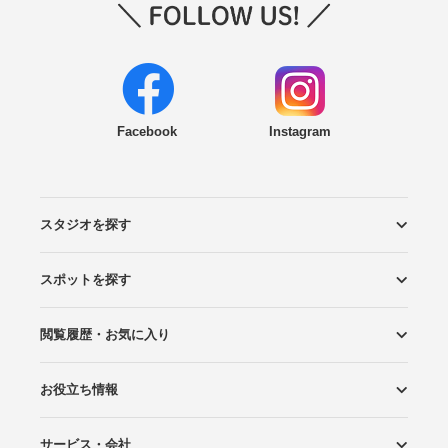
Facebook
Instagram
スタジオを探す
スポットを探す
エリアから探す
こだわりから探す
NEW PHOTO STYLE
プランから探す
フォトタイプ診断
フォトグラファーから探す
国内リゾートから探す
閲覧履歴・お気に入り
ロケーションから探す
スタジオから探す
お役立ち情報
閲覧スタジオ
お気に入り
サービス・会社
Wedding Photo マガジン
はじめてガイド