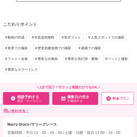
○新婦ヘア
撮影料
新婦衣装1着
新郎衣装1着
○新婦フルメイク
着付け
ヘアメイク
小物一式
○新郎新婦着付け
アルバム
データ 200カット
台紙付写真
こだわりポイント
○アテンドスタッフ1名
◯申請料込み
衣装追加
会食
挙式
動画の作成
衣装追加無料
挙式フォト
人気スポットでの撮影
家族と撮影
家族用衣装レンタル
ペットと撮影
プラン詳細
夜景での撮影
歴史的建造物での撮影
庭園での撮影
その他含むもの
撮影料
新婦衣装1着
新郎衣装1着
フォト＋会食
豊富な白無垢
豊富な色打掛・着物
ペットと撮影
ブライダルインナー・ウィングカラーシャツ・ブーケ＆ブートニア・ベール・シュー
着付け
ヘアメイク
小物一式
ズ・目瞑り手ブレなしの200カット以上データ納品・衣装持ち込み料無料・スマホ撮
アルバム
データ 100カット
台紙付写真
豊富なカラードレス
影OK・記念撮影OK・小物持ち込みOK
衣装追加
会食
挙式
相談予約する
撮影日の空き
家族と撮影
家族用衣装レンタル
ペットと撮影
来店・オンライン
を確認する
＼1分で完了！サクッと相談だけでもOK／
相談予約する
撮影日の空き
その他含むもの
料金プラン
来店・オンライン
を確認する
ブライダルインナー・ウィングカラーシャツ・ブーケ＆ブートニア・ベール・シュー
ズ・お渡しデータ100カット以上（目瞑り・手ブレは含まず）・衣装持ち込み料無
問い合わせる
料・スマホ撮影OK・記念撮影OK・小物持ち込みOK
Marry Grace /マリーグレース
相談予約する
撮影日の空き
来店・オンライン
を確認する
営業時間：平日 11：00～19：00 / 土曜・日曜・祝日 11:00～19：00