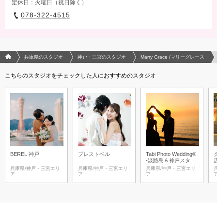
定休日：火曜日（祝日除く）
078-322-4515
フォトウエディング/結婚写真のPhotorait ホーム
兵庫県のスタジオ
神戸・三宮のスタジオ
Marry Grace /マリーグレース
こちらのスタジオをチェックした人におすすめのスタジオ
BEREL 神戸
プレストベル
Tabi Photo Wedding®︎
-淡路島＆神戸スタジ
オ-
兵庫県/神戸・三宮エリ
兵庫県/神戸・三宮エリ
兵庫県/神戸・三宮エリ
ア
ア
ア