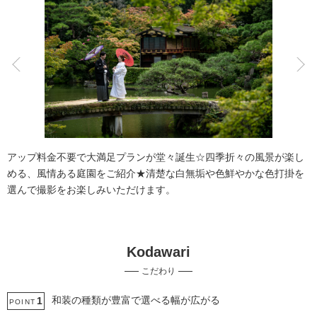
こだわりポイント
動画の作成
衣装追加無料
アップ料金不要で大満足プランが堂々誕生☆四季折々の風景が楽し
める、風情ある庭園をご紹介★清楚な白無垢や色鮮やかな色打掛を
選んで撮影をお楽しみいただけます。
Kodawari
挙式フォト
人気スポットでの撮影
こだわり
夜景での撮影
歴史的建造物での撮影
庭園での撮影
フォト＋会食
豊富な白無垢
豊富な色打掛・着物
ペットと撮影
和装の種類が豊富で選べる幅が広がる
1
POINT
豊富なカラードレス