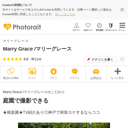
Cookieの利用について
当サイトはサービス向上のためCookieを利用しています。以降ページ遷移した場合は、
Cookie利用に同意したことになります。
詳しくはこちら
マリーグレース
Marry Grace /マリーグレース
4.8
15
件
クチコミを書く
選ばれる理由
フォト
プラン
クチコミ
お問合せ
もっと見る
撮影レポート
フォトグラファー
Marry Grace /マリーグレースのこだわり
庭園で撮影できる
衣装
ムービー
オプション
ブログ
★相楽園★TV紹介あり◎神戸で和装ロケするならココ
アクセス/TEL
スタジオトップ