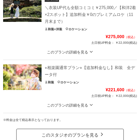
＼衣装UP代も全額コミコミ￥275,000／【和洋2着
×2スポット】追加料金￥0のプレミアムロケ（11
月末まで）
和装+洋装
ロケーション
¥275,000
（税込）
土日祝UP料金：
￥22,000
(税込)
このプランの詳細を見る
期間限定お得な"今"だから選べるキャンペーン！
⭐︎相楽園通常プラン⭐︎【追加料金なし】和装 全デ
※安心の雨天保証あり
○撮影 和装＋洋装ロケ
ータ付
○衣装（ウェディングorカラー）
和装
ロケーション
○衣装（白無垢or色打掛）
¥221,600
（税込）
○衣装（タキシード）
土日祝UP料金：
￥22,000
(税込)
○衣装（紋付袴）
○新婦ヘア＆フルメイク
このプランの詳細を見る
○新婦ヘアチェンジ
神戸相楽園のロケ撮影
◯ヘアメイクアテンド
※料金は全て税込表示となっております。
○ロケーション撮影
○データ 200カット以上
○新婦衣装（白無垢o色打掛）
○新郎衣装（紋付袴）
このスタジオのプランを見る
プラン詳細
○全データ 100カット以上