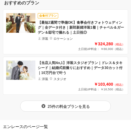
おすすめのプラン
会食付プラン
【最短2週間で準備OK】食事会付きフォトウェディン
グ｜全データ付き｜新郎新婦洋装1着｜チャペル＆ガー
デン＆邸宅で撮れる｜土日祝◎
洋装
ロケーション
￥324,280
（税込）
土日祝UP料金： ￥66,000
（税込）
【当店人気No,1】洋装スタジオプラン｜ドレス＆タキ
シード｜結婚式前撮りにおすすめ｜データ30カット付
｜10万円台で叶う
洋装
スタジオ
￥103,400
（税込）
土日祝UP料金： ￥16,500
（税込）
25件の料金プランを見る
エンレースのページ一覧