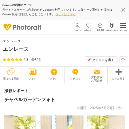
Cookieの利用について
当サイトはサービス向上のためCookieを利用しています。以降ページ遷移した場合は、
Cookie利用に同意したことになります。
詳しくはこちら
エンレース
エンレース
4.7
53
件
クチコミを書く
資料請求
選ばれる理由
フォト
プラン
クチコミ
もっと見る
お問合せ
撮影レポート
フォトグラファー
撮影レポート
チャペルガーデンフォト
衣装
ムービー
公開日：2025年5月20日（火）
オプション
ブログ
アクセス/TEL
スタジオトップ