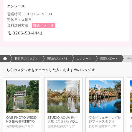
エンレース
営業時間：10：00～19：00
定休日：火曜日
資料送付方法：
郵送・メール
0266-53-4441
フォトウエディング/結婚写真のPhotorait ホーム
長野県のスタジオ
諏訪のスタジオ
エンレース
撮影レポート
チ
こちらのスタジオをチェックした人におすすめのスタジオ
ONE PHOTO WEDDI
STUDIO AQUA 軽井
ワタベウェディング長
NG 旧軽井沢KIKYO
沢店（スタジオAQU
野フォトスタジオ
A）
長野県/軽井沢エリア
長野県/軽井沢エリア
長野県/長野市エリア