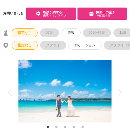
アクセス/TEL
スタジオトップ
相談予約する
撮影日の空き
お問い合わせ
こだわりポイント
来店・オンライン
を確認する
指定なし
和装
洋装
和装+洋装
私服
指定なし
スタジオ
ロケーション
スタジオ+
海での撮影
チャペルでの撮影
3万円以下のプラン
衣装追加無料
動画の作成
ドローン撮影
家族・友人と撮影
フォトグラファー指名
ガーデンでの撮影
スタジオでの撮影