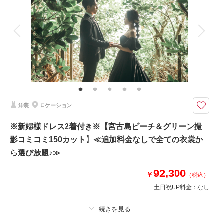
撮影場所：
宮古島
（沖縄）
アルバム
データ 130 カット
台紙付写真
衣装追加
会食
挙式
家族と撮影
家族用衣装レンタル
ペットと撮影
その他含むもの
相談予約する
撮影日の空き
ドレス(プレミアムドレス含む)／タキシード／ワイシャツ&タイ／靴／造花
来店・オンライン
を確認する
ブーケ&ブートニア／アクセサリー小物／撮影アイテム(※持込OK)／写真ク
オリティ補正／撮影カットリクエスト／専任アテンド／雨天補償 ※ドレス
&タキシードのアップグレード等追加料金なし
洋装
ロケーション
▼撮影地：ビーチ ▼所要時間：集合から解散まで約4.5時間 ▼カット
※新婦様ドレス2着付き※【宮古島ビーチ＆グリーン撮
数：合計130カット※ダウンロード形式で全データ納品確約
影コミコミ150カット】≪追加料金なしで全ての衣裳か
☆プラン特典☆
⚫︎ドローン撮影オプション50％OFF
ら選び放題♪≫
・ドローンフォト 通常33,000円→16,500円
・ドローンムービー 通常44,000円→22,000円
92,300
￥
（税込）
土日祝UP料金：
なし
◉全ての衣裳から追加料金なしで選び放題♬
◉ブーケなど小物一式込み
◉専任アテンド付