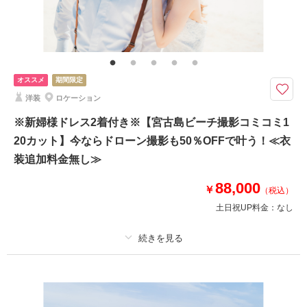
家族と撮影
家族用衣装レンタル
ペットと撮影
その他含むもの
ドレス(プレミアムドレス含む)／タキシード／ワイシャツ&タイ／靴／造花
ブーケ&ブートニア／アクセサリー小物／撮影アイテム(※持込OK)／写真ク
オリティ補正／撮影カットリクエスト／専任アテンド／雨天補償 ※ドレス
オススメ
期間限定
&タキシードのアップグレード等追加料金なし
洋装
ロケーション
◆撮影地：ビーチ ◆カット数：100カット※最低保証枚数 ◆所要時間：
※新婦様ドレス2着付き※【宮古島ビーチ撮影コミコミ1
約4時間 《ダウンロード形式で全データ納品確約！》
20カット】今ならドローン撮影も50％OFFで叶う！≪衣
《プラン特典》
⚫︎ドローン撮影オプション50％OFF
装追加料金無し≫
・ドローンフォト 通常33,000円→16,500円
88,000
・ドローンムービー 通常44,000円→22,000円
￥
（税込）
土日祝UP料金：
なし
⚫︎ウォーターインオプション50％OFF
・通常26,400円→13,200円
適用条件：
【申込期間】今月中にお申し込みの方限定 ※撮影日はいつでもOKで
す！
このプランで撮影可能な撮影レポート
プラン詳細
撮影日：
2026年4月4日
撮影場所：
宮古島
（沖縄）