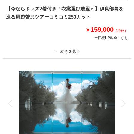
◆撮影地：天然ビーチ｜ドイツ村｜博愛漁港 ◆所要時間：約5.5時間 ◆
【今ならドレス2着付き！衣裳選び放題♬】伊良部島を
合計カット数：200カット※ダウンロード形式で全データ納品
巡る周遊贅沢ツアーコミコミ250カット
【プラン★POINT】
①プレミアムドレスもOK♪どのドレス•タキシードを選んでも追加料金は不
159,000
要！
￥
（税込）
②衣装合わせは撮影当日でOK！当日試着も可能◎
土日祝UP料金：
なし
このプランで撮影可能な撮影レポート
撮影日：
プラン詳細
2025年4月16日
撮影場所：
宮古島
（沖縄）
撮影料
新婦衣装2着
新郎衣装1着
着付け
ヘアメイク
小物一式
アルバム
データ 250 カット
台紙付写真
衣装追加
会食
挙式
相談予約する
撮影日の空き
来店・オンライン
を確認する
家族と撮影
家族用衣装レンタル
ペットと撮影
その他含むもの
ドレス(プレミアムドレス含む)／タキシード／ワイシャツ&タイ／靴／造花
ブーケ&ブートニア／アクセサリー小物／撮影アイテム(※持込OK)／写真ク