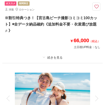
オススメ
期間限定
夜景での撮影
持ち込み衣装
洋装
ロケーション
※割引特典つき！【宮古島ビーチ撮影コミコミ100カッ
ト】◉全データ納品確約《追加料金不要・衣裳選び放題
♬》
66,000
￥
（税込）
土日祝UP料金：
なし
適用条件：
今月末日までにお申し込みの方限定 ※撮影日はいつでもOKです！
プラン詳細
撮影料
新婦衣装1着
新郎衣装1着
着付け
ヘアメイク
小物一式
アルバム
データ 100 カット
台紙付写真
衣装追加
会食
挙式