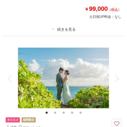
99,000
￥
★ドローンムービー50％OFF
（税込）
通常44,000円→22,000円
土日祝UP料金：
なし
★ウォーターインオプション50％OFF
・通常26,400円→13,200円
プラン詳細
このプランで撮影可能な撮影レポート
撮影料
新婦衣装1着
新郎衣装1着
撮影日：
2026年5月16日
着付け
ヘアメイク
小物一式
撮影場所：
宮古島
（沖縄）
アルバム
データ 200 カット
台紙付写真
衣装追加
会食
挙式
家族と撮影
家族用衣装レンタル
ペットと撮影
その他含むもの
相談予約する
撮影日の空き
来店・オンライン
を確認する
ドレス(プレミアムドレス含む)／タキシード／ワイシャツ&タイ／靴／造花
ブーケ&ブートニア／アクセサリー小物／撮影アイテム(※持込OK)／写真ク
オリティ補正／撮影カットリクエスト／専任アテンド／雨天補償 ※ドレス
&タキシードのアップグレード等追加料金なし
オススメ
期間限定