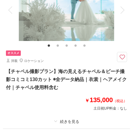
衣装追加
会食
挙式
家族と撮影
家族用衣装レンタル
ペットと撮影
相談予約する
撮影日の空き
その他含むもの
来店・オンライン
を確認する
ドレス(プレミアムドレス含む)｜タキシード｜ワイシャツ&タイ｜靴｜造花
ブーケ&ブートニア｜アクセサリー小物｜撮影アイテム(※持込OK)｜写真ク
オリティ補正｜撮影カットリクエスト｜専任アテンド｜雨天補償 ※ドレス
&タキシードのアップグレード等追加料金なし
オススメ
洋装
ロケーション
◆撮影地：ビーチ/グリーン/おすすめスポット/サンセット から3つお選びく
ださい ◆所要時間：約6時間 ◆カット数：200カット
【チャペル撮影プラン】海の見えるチャペル＆ビーチ撮
★プラン特典：新郎新婦様衣裳2着付き★
影コミコミ130カット ◉全データ納品｜衣裳｜ヘアメイク
※サロンにある全ての衣裳から追加料金なしでお選びいただけます
付｜チャペル使用料含む
＜ドレスについては以下のご案内となります＞
135,000
￥
⚫︎1着目：白ドレスからお選びいただけます
（税込）
⚫︎2着目：白ドレス・カラードレスのどちらでもお選びいただけます
土日祝UP料金：
なし
このプランで撮影可能な撮影レポート
プラン詳細