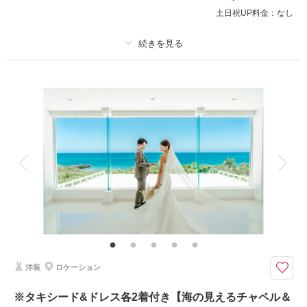
土日祝UP料金：
なし
※雨天補償適用外・チャペル内で撮影を実施します
このプランで撮影可能な撮影レポート
プラン詳細
撮影日：
2025年3月31日
撮影料
新婦衣装2着
新郎衣装2着
撮影場所：
宮古島
（沖縄）
着付け
ヘアメイク
小物一式
アルバム
データ 350 カット
台紙付写真
衣装追加
会食
挙式
家族と撮影
家族用衣装レンタル
ペットと撮影
相談予約する
撮影日の空き
来店・オンライン
を確認する
その他含むもの
ドレス(プレミアムドレス含む)／タキシード／ワイシャツ&タイ／靴／造花
ブーケ&ブートニア／アクセサリー小物／撮影アイテム(※持込OK)／写真ク
オリティ補正／撮影カットリクエスト／専任アテンド／雨天補償 ※ドレス
&タキシードのアップグレード等追加料金なし
洋装
ロケーション
◆撮影地：ご希望の場所にて(事前打合せ・お任せでもOK！) ◆所要時
※タキシード&ドレス各2着付き【海の見えるチャペル＆
間：午前中〜サンセットまで ◆カット数：350カット以上