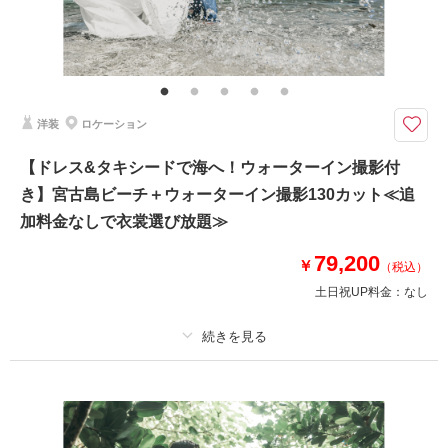
その他含むもの
ドレス(プレミアムドレス含む)／タキシード／ワイシャツ&タイ／靴／造花
ブーケ&ブートニア／アクセサリー小物／撮影アイテム(※持込OK)／写真ク
オリティ補正／撮影カットリクエスト／専任アテンド／雨天補償 ※ドレス
&タキシードのアップグレード等追加料金なし
洋装
ロケーション
▼撮影地：ビーチ ▼所要時間：集合~解散まで約4.5時間 ▼カット数：合
【ドレス&タキシードで海へ！ウォーターイン撮影付
計110カット※ダウンロード形式で全データ納品確約！
き】宮古島ビーチ＋ウォーターイン撮影130カット≪追
《プラン特典》
★ドローンムービー50％OFFで追加可能！
加料金なしで衣裳選び放題≫
（通常44,000円→22,000円）
79,200
￥
（税込）
◉通常のビーチ撮影＋海でドローンフォト撮影
土日祝UP料金：
なし
合計110カット撮影
◉全ての衣裳から追加料金なしで選び放題♬
◉ブーケなど小物一式込み
◉専任アテンド付
プラン詳細
撮影料
新婦衣装1着
新郎衣装1着
このプランで撮影可能な撮影レポート
着付け
ヘアメイク
小物一式
撮影日：
2025年2月10日