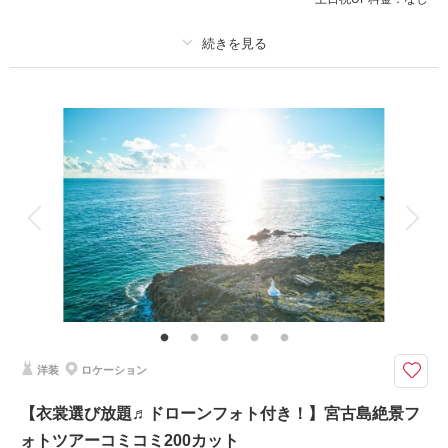
ます。
☆プラン特典②ドローン撮影オプション50％OFF☆
プラン詳細
このプランで撮影可能な撮影レポート
撮影料
新婦衣装2着
新郎衣装2着
撮影日：
2025年8月22日
着付け
ヘアメイク
小物一式
撮影場所：
宮古島
（沖縄）
アルバム
データ 200 カット
台紙付写真
衣装追加
会食
挙式
家族と撮影
家族用衣装レンタル
ペットと撮影
その他含むもの
相談予約する
撮影日の空き
来店・オンライン
を確認する
ドレス(プレミアムドレス含む)／タキシード／ワイシャツ&タイ／靴／造花
ブーケ&ブートニア／アクセサリー小物／撮影アイテム(※持込OK)／写真ク
オリティ補正／撮影カットリクエスト／専任アテンド／雨天補償 ※ドレス
&タキシードのアップグレード等追加料金なし
洋装
ロケーション
◆撮影地：ビーチ/グリーン/おすすめスポット/サンセット から3つ ◆所要
【衣裳選び放題♬ドローンフォト付き！】宮古島絶景フ
時間：約5.5時間 ◆カット数：200カット
ォトツアーコミコミ200カット
【プラン★POINT】