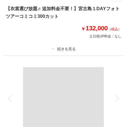
◆撮影地：ビーチ｜大自然スポット ◆所要時間：約5.5時間 ◆カット
【衣裳選び放題♬追加料金不要！】宮古島１DAYフォト
数：200カット《ダウンロード形式で全データ納品》
ツアーコミコミ300カット
【プラン★POINT】
①プレミアムドレスもOK♪どのドレス•タキシードを選んでも追加料金は不
132,000
要！
￥
（税込）
②衣装合わせは撮影当日でOK！当日試着も可能◎
土日祝UP料金：
なし
③ドローン撮影が50％OFFで追加可能♪
（ドローンフォト16,500円｜ドローンムービー22,000円）
プラン詳細
このプランで撮影可能な撮影レポート
撮影料
新婦衣装1着
新郎衣装1着
撮影日：
2025年7月2日
撮影場所：
宮古島
（沖縄）
着付け
ヘアメイク
小物一式
アルバム
データ 300 カット
台紙付写真
衣装追加
会食
挙式
家族と撮影
家族用衣装レンタル
ペットと撮影
相談予約する
撮影日の空き
来店・オンライン
を確認する
その他含むもの
ドレス(プレミアムドレス含む)／タキシード／ワイシャツ&タイ／靴／造花
ブーケ&ブートニア／アクセサリー小物／撮影アイテム(※持込OK)／写真ク