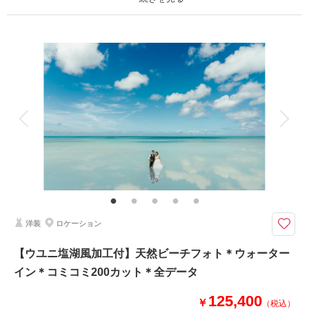
撮影日：
2025年3月7日
撮影場所：
宮古島
（沖縄）
プラン詳細
撮影料
新婦衣装1着
新郎衣装1着
着付け
ヘアメイク
小物一式
アルバム 30 P
データ 350 カット
台紙付写真
相談予約する
撮影日の空き
来店・オンライン
を確認する
衣装追加
会食
挙式
家族と撮影
家族用衣装レンタル
ペットと撮影
その他含むもの
ムービー、ドローン、チャペル、サンセット、アルバム、ウェルカムボー
ド、衣装フリーチョイス、ブーケ、ヘアアクセ、靴、撮影アイテム、持込無
料、写真クオリティ補正、撮影カットリクエスト、専任アテンド ◆撮影デ
ータはダウンロード形式でフルサイズ納品◆
洋装
ロケーション
キャプリィ最高峰の全部入り宮古島スペシャルツアー(通常330,000円)が期
【ウユニ塩湖風加工付】天然ビーチフォト＊ウォーター
間限定で驚愕の8.8万円OFF【242,000円】
イン＊コミコミ200カット＊全データ
【撮影場所】天然ビーチ・大自然・その他チャペル・おすすめスポット・サ
ンセットなど
125,400
【特典】ドローン空撮・ダイジェストムービー・ハードカバーデザインアル
￥
（税込）