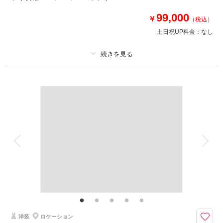
①プレミアムドレスもOK♪どのドレス•タキシードを選んでも追加料金は不
99,000
要！
￥
（税込）
②衣装合わせは撮影当日でOK！当日試着も可能◎
土日祝UP料金：
なし
③ドローン撮影が50％OFFで追加可能♪
（ドローンフォト16,500円｜ドローンムービー22,000円）
プラン詳細
このプランで撮影可能な撮影レポート
撮影料
新婦衣装1着
新郎衣装1着
撮影日：
2025年6月23日
撮影場所：
宮古島
（沖縄）
着付け
ヘアメイク
小物一式
アルバム
データ 200 カット
台紙付写真
衣装追加
会食
挙式
家族と撮影
家族用衣装レンタル
ペットと撮影
相談予約する
撮影日の空き
来店・オンライン
を確認する
その他含むもの
ドレス(プレミアムドレス含む)／タキシード／ワイシャツ&タイ／靴／造花
ブーケ&ブートニア／アクセサリー小物／撮影アイテム(※持込OK)／写真ク
オリティ補正／撮影カットリクエスト／専任アテンド／雨天補償 ※ドレス
&タキシードのアップグレード等追加料金なし
洋装
ロケーション