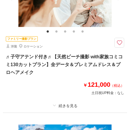
家族と撮影
家族用衣装レンタル
ペットと撮影
来店・オンライン
を確認する
その他含むもの
ドレス(プレミアムドレス含む)／タキシード／ワイシャツ&タイ／靴／造花
ブーケ&ブートニア／ベール／アクセサリー小物／撮影アイテム(※持ち込み
OK)／写真クオリティ補正／撮影カットリクエスト／専任アテンド ※ドレ
ス&タキシードのアップグレード等追加料金なし
ファミリー撮影プラン
洋装
ロケーション
◆撮影地：チャペル｜ビーチ｜ビーチ沿いのグリーン ◆所要時間：約6時
間 ◆合計カット数：150カット※DL形式で全データ納品確約
♬子守アテンド付き♬【天然ビーチ撮影 with家族コミコ
【プラン★POINT】
ミ130カットプラン】全データ＆プレミアムドレス＆プ
①どのドレス•タキシードを選んでも追加料金は不要！
ロヘアメイク
└プレミアムドレス含む全衣装からフリーチョイス♬
②衣装合わせは撮影当日でOK！
121,000
￥
└試着時間も確保しておりますのでご安心ください◎
（税込）
土日祝UP料金：
なし
※雨天補償適用外・チャペル内で撮影を実施します
このプランで撮影可能な撮影レポート
プラン詳細
撮影日：
2025年6月5日
撮影料
新婦衣装1着
新郎衣装1着
撮影場所：
宮古島
（沖縄）