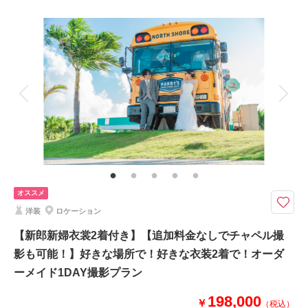
撮影日：
2026年5月2日
撮影場所：
宮古島
（沖縄）
撮影料
新婦衣装1着
新郎衣装1着
着付け
ヘアメイク
小物一式
アルバム
データ 130 カット
台紙付写真
衣装追加
会食
挙式
相談予約する
撮影日の空き
来店・オンライン
を確認する
家族と撮影
家族用衣装レンタル
ペットと撮影
その他含むもの
ドレス(プレミアムドレス含む)／タキシード／ワイシャツ&タイ／靴／造花
ブーケ&ブートニア／ベール／アクセサリー小物／撮影アイテム(※持ち込み
OK)／写真クオリティ補正／撮影カットリクエスト／専任アテンド ※ドレ
ス&タキシードのアップグレード等追加料金なし
オススメ
洋装
ロケーション
◆撮影地：チャペル｜ビーチ ◆合計カット数：130カット ◆所要時間：
約5~6時間《ダウンロード形式で全データ納品確約！》
【新郎新婦衣裳2着付き】【追加料金なしでチャペル撮
【プラン★POINT】
影も可能！】好きな場所で！好きな衣装2着で！オーダ
①どのドレス•タキシードを選んでも追加料金は不要！
ーメイド1DAY撮影プラン
└プレミアムドレス含む全衣装からフリーチョイス♬
②衣装合わせは撮影当日でOK！
198,000
￥
└試着時間も確保しておりますのでご安心ください◎
（税込）