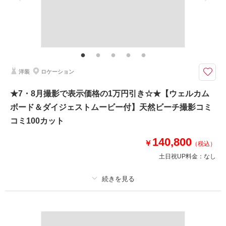
家族と撮影
家族用衣装レンタル
ペットと撮影
その他含むもの
セレクトオプション×2、プレミアムドレス含む衣装フリーチョイス、ブー
ケ&ブートニア、ヘアアクセ、小物一式、撮影アイテム、持込無料、雨天補
償、写真クオリティ補正、撮影カットリクエスト、専任アテンド ◆撮影デ
ータ＝ダウンロード形式フルサイズ納品◆
洋装
ロケーション
好きなオプションを選んで宮古島のビーチでの撮影を思い切り楽しもう！自
★7・8月撮影で表示価格の1万円引き☆★【ウェルカム
分の「したい！」をカスタムして自分だけのオリジナルプランを！
ボード＆ダイジェストムービー付】天然ビーチ撮影コミ
コミコミ100プランに選べるオプション２つセットしたお得な満足プラン！
<<選べるオプション>>ウォーターイン撮影/メッセージムービー/データ50カ
コミ100カット
ット追加/特製ウェルカムボード/ヘアチェンジ/私服撮影/新郎ヘアセット/ウ
ユニ塩湖風加工1枚/青空加工1枚
140,800
￥
（税込）
土日祝UP料金：
なし
このプランで撮影可能な撮影レポート
撮影日：
2025年3月2日
撮影場所：
宮古島
（沖縄）
プラン詳細
撮影料
新婦衣装1着
新郎衣装1着