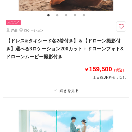
その他含むもの
ドレス(プレミアムドレス含む)／タキシード／ワイシャツ&タイ／靴／造花
ブーケ&ブートニア／アクセサリー小物／撮影アイテム(※持込OK)／写真ク
オススメ
オリティ補正／撮影カットリクエスト／専任アテンド／雨天補償 ※ドレス
&タキシードのアップグレード等追加料金なし
洋装
ロケーション
◆撮影地：ビーチ＋ビーチ沿いのグリーン ◆所要時間：約4時間 ◆カッ
【ドレス&タキシード各2着付き】＆【ドローン撮影付
ト数：合計100カット 《ダウンロード形式で全データ納品》
き】選べる3ロケーション200カット＋ドローンフォト&
《 プラン特典 》
ドローンムービー撮影付き
⚫︎ドローン撮影オプション50％OFF
・ドローンフォト 通常33,000円→16,500円
159,500
￥
（税込）
・ドローンムービー 通常44,000円→22,000円
土日祝UP料金：
なし
⚫︎ウォーターインオプション50％OFF
・通常26,400円→13,200円
プラン詳細
このプランで撮影可能な撮影レポート
撮影料
新婦衣装2着
新郎衣装2着
撮影日：
2026年3月17日
着付け
ヘアメイク
小物一式
撮影場所：
宮古島
（沖縄）
アルバム
データ 200 カット
台紙付写真