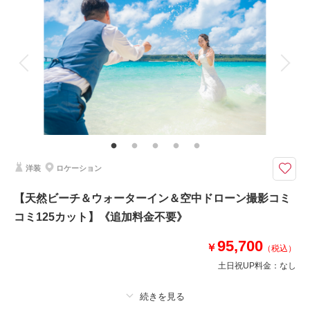
着付け
ヘアメイク
小物一式
アルバム
データ 130 カット
台紙付写真
衣装追加
会食
挙式
家族と撮影
家族用衣装レンタル
ペットと撮影
相談予約する
撮影日の空き
来店・オンライン
を確認する
その他含むもの
子守アテンドスタッフ1名、プレミアムドレス含む衣装フリーチョイス、ブ
ーケ&ブートニア、ヘアアクセ、小物一式、撮影アイテム、持込無料、雨天
補償、写真クオリティ補正、撮影カットリクエスト ◆撮影データ＝ダウン
ロード形式フルサイズ納品◆
洋装
ロケーション
お子様と一緒に撮影出来るプランです♪（※10歳以下1歳以上のお子様1名が
【天然ビーチ＆ウォーターイン＆空中ドローン撮影コミ
対象）
コミ125カット】《追加料金不要》
お子様と一緒に宮古島の天然ビーチの撮影を楽しもう！子守アテンド、ビー
チでの撮影に必要なもの全部コミコミ！追加料金不要で安心♬
95,700
※1歳未満のお子様はお預かりできません。お客様ご自身にて、お子様1名
￥
（税込）
に付き同行者（成人）1名の手配をお願いします。
土日祝UP料金：
なし
このプランで撮影可能な撮影レポート