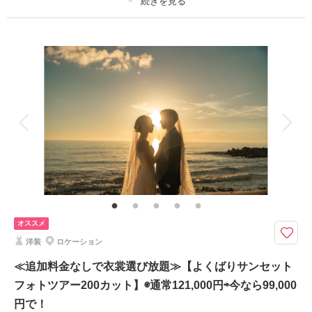
プラン詳細
相談予約する
撮影日の空き
来店・オンライン
を確認する
撮影料
新婦衣装1着
新郎衣装1着
着付け
ヘアメイク
小物一式
アルバム
データ 150 カット
台紙付写真
衣装追加
会食
挙式
家族と撮影
家族用衣装レンタル
ペットと撮影
その他含むもの
ドレス(プレミアムドレス含む)／タキシード／ワイシャツ&タイ／靴／造花
ブーケ&ブートニア／アクセサリー小物／撮影アイテム(※持込OK)／写真ク
オリティ補正／撮影カットリクエスト／専任アテンド／雨天補償 ※ドレス
&タキシードのアップグレード等追加料金なし
オススメ
洋装
ロケーション
◆撮影地：ビーチ｜グリーン ◆合計カット数：150カット ◆所要時間：
約4.5~5時間《ダウンロード形式で全データ納品確約！》
≪追加料金なしで衣裳選び放題≫【よくばりサンセット
《プラン特典》
フォトツアー200カット】◉通常121,000円⇨今なら99,000
★ドローンフォト撮影プレゼント！
円で！
※カット数内で5~10カット撮影いたします