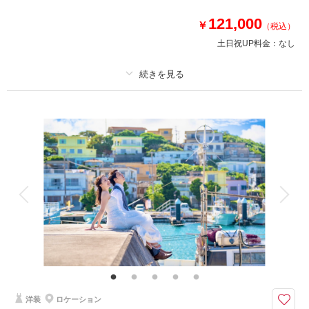
①プレミアムドレスもOK♪どのドレス•タキシードを選んでも追加料金は不
121,000
要！
￥
（税込）
②衣装合わせは撮影当日でOK！当日試着も可能◎
土日祝UP料金：
なし
③ドローン撮影が50％OFFで追加可能♪
（ドローンフォト16,500円｜ドローンムービー22,000円）
プラン詳細
このプランで撮影可能な撮影レポート
撮影料
新婦衣装1着
新郎衣装1着
撮影日：
2026年4月8日
撮影場所：
宮古島
（沖縄）
着付け
ヘアメイク
小物一式
アルバム
データ 200 カット
台紙付写真
衣装追加
会食
挙式
家族と撮影
家族用衣装レンタル
ペットと撮影
相談予約する
撮影日の空き
来店・オンライン
を確認する
その他含むもの
ドレス(プレミアムドレス含む)／タキシード／ワイシャツ&タイ／靴／造花
ブーケ&ブートニア／アクセサリー小物／撮影アイテム(※持込OK)／写真ク
オリティ補正／撮影カットリクエスト／専任アテンド／雨天補償 ※ドレス
&タキシードのアップグレード等追加料金なし
洋装
ロケーション