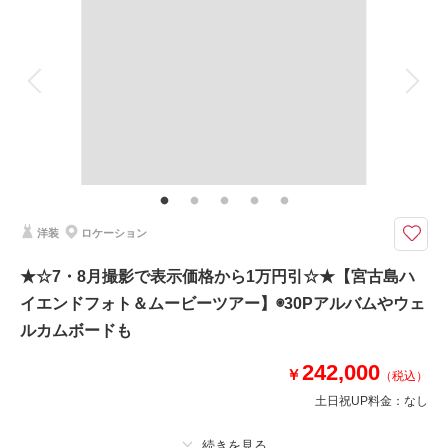
着付け
ヘアメイク
小物一式
アルバム
データ 100 カット
台紙付写真
相談予約する
撮影日の空き
来店・オンライン
を確認する
衣装追加
会食
挙式
家族と撮影
家族用衣装レンタル
ペットと撮影
その他含むもの
ダイジェストムービー、ウェルカムボード、プレミアムドレス含む衣装フリ
ーチョイス、ブーケ、ヘアアクセ、撮影アイテム、持込無料、雨天補償、写
真クオリティ補正、撮影カットリクエスト ◆撮影データ＝ダウンロード形
式フルサイズ納品◆
洋装
ロケーション
結婚式の時にも使えるアイテムがついた前撮りプラン(通常154,000円)が期
★☆7・8月撮影で表示価格から1万円引☆★【宮古島ハ
間限定1.32万円OFFの【140,800円】
イエンドフォト＆ムービーツアー】◉30Pアルバムやウェ
結婚式で使いたいウエルカムボードがついた嬉しいプラン☆式場で注文する
と高額になってしまいがちなアイテムをお得にゲットしちゃいましょう♪入
ルカムボードも
場時等にも使えるダイジェストムービーと特製ウェルカムボードもついてい
るから、楽しみながら結婚式の準備もバッチリ！！
242,000
￥
（税込）
土日祝UP料金：
なし
このプランで撮影可能な撮影レポート