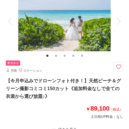
撮影料
新婦衣装2着
新郎衣装1着
着付け
ヘアメイク
小物一式
アルバム
データ 120 カット
台紙付写真
衣装追加
会食
挙式
相談予約する
撮影日の空き
家族と撮影
家族用衣装レンタル
ペットと撮影
来店・オンライン
を確認する
その他含むもの
ドレス(プレミアムドレス含む)／タキシード／ワイシャツ&タイ／靴／造花
ブーケ&ブートニア／アクセサリー小物／撮影アイテム(※持込OK)／写真ク
オススメ
オリティ補正／撮影カットリクエスト／専任アテンド／雨天補償 ※ドレス
&タキシードのアップグレード等追加料金なし
洋装
ロケーション
◆撮影地：ビーチ ◆所要時間：約4.5~5時間 ◆カット数：120カット
【今月申込みでドローンフォト付き！】天然ビーチ＆グ
《ダウンロード形式で全データ納品》
リーン撮影コミコミ150カット《追加料金なしで全ての
＜ドレスについては以下のご案内となります＞
衣裳から選び放題♪》
⚫︎1着目：白ドレスからお選びいただけます
⚫︎2着目：白ドレス・カラードレスのどちらでもお選びいただけます
89,100
￥
（税込）
※サロンにある衣装は全て追加料金無しです◎
土日祝UP料金：
なし
★プラン特典：ドローン撮影50％OFFで追加可能★