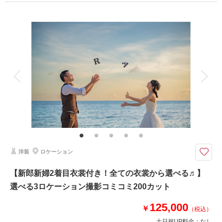
プラン詳細
このプランで撮影可能な撮影レポート
撮影料
新婦衣装2着
新郎衣装1着
撮影日：
2024年7月28日
着付け
ヘアメイク
小物一式
撮影場所：
宮古島
（沖縄）
アルバム
データ 150 カット
台紙付写真
衣装追加
会食
挙式
家族と撮影
家族用衣装レンタル
ペットと撮影
相談予約する
撮影日の空き
その他含むもの
来店・オンライン
を確認する
ドレス(プレミアムドレス含む)／タキシード／ワイシャツ&タイ／靴／造花
ブーケ&ブートニア／アクセサリー小物／撮影アイテム(※持込OK)／写真ク
オリティ補正／撮影カットリクエスト／専任アテンド／雨天補償 ※ドレス
&タキシードのアップグレード等追加料金なし
洋装
ロケーション
◆撮影地：ビーチ＆ビーチ沿いのグリーン ▼所要時間：約4.5~5時間 ◆
【新郎新婦2着目衣裳付き！全ての衣裳から選べる♬】
カット数：合計150カット※DL形式で全データ納品確約！
選べる3ロケーション撮影コミコミ200カット
☆プラン特典①新婦様ドレス2着付き☆
⚫︎1着目：白ドレス
125,000
⚫︎2着目は白ドレス・カラードレスのどちらでもOK！
￥
（税込）
※2着ともに、サロンにある全ての衣裳から追加料金なしでお選びいただけ
土日祝UP料金：
なし