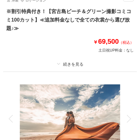
洋装
ロケーション
◆撮影地：ビーチ｜グリーン｜サンセット ◆所要時間：約5時間 ◆カッ
ト数：合計200カット※ダウンロード形式で全データ納品
※割引特典付き！【宮古島ビーチ＆グリーン撮影コミコ
【プラン★POINT】
ミ100カット】≪追加料金なしで全ての衣裳から選び放
①プレミアムドレスもOK♪どのドレス•タキシードを選んでも追加料金は不
題♪≫
要！
②衣装合わせは撮影当日でOK！当日試着も可能◎
69,500
￥
③ドローン撮影が50％OFFで追加可能♪
（税込）
（ドローンフォト16,500円｜ドローンムービー22,000円）
土日祝UP料金：
なし
このプランで撮影可能な撮影レポート
適用条件：
【申込期間】今月中にお申し込みの方限定 ※撮影日はいつでもOKで
す！
撮影日：
2026年5月1日
撮影場所：
宮古島
（沖縄）
プラン詳細
撮影料
新婦衣装1着
新郎衣装1着
着付け
ヘアメイク
小物一式
アルバム
データ 100 カット
台紙付写真
相談予約する
撮影日の空き
来店・オンライン
を確認する
衣装追加
会食
挙式
家族と撮影
家族用衣装レンタル
ペットと撮影