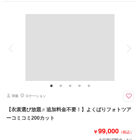
撮影日：
プラン詳細
2025年3月23日
撮影場所：
宮古島
（沖縄）
撮影料
新婦衣装1着
新郎衣装1着
着付け
ヘアメイク
小物一式
アルバム
データ 125 カット
台紙付写真
衣装追加
会食
挙式
相談予約する
撮影日の空き
来店・オンライン
を確認する
家族と撮影
家族用衣装レンタル
ペットと撮影
その他含むもの
ウォーターイン撮影、ドローン撮影、プレミアムドレス含む衣装フリーチョ
イス、ブーケ、ヘアアクセ、撮影アイテム、持込無料、写真クオリティ補
正、撮影カットリクエスト ◆撮影データ＝ダウンロード形式フルサイズ納
品◆
洋装
ロケーション
ウォーターイン&ドローン撮影付きコミコミ125プラン（通常価格147400
【衣裳選び放題♬追加料金不要！】よくばりフォトツア
円）が期間限定51,700円OFFの95,700円！
ーコミコミ200カット
【プラン★POINT】
①プレミアムドレスもOK♪どのドレス•タキシードを選んでも追加料金は不
99,000
要！
￥
（税込）
②衣装合わせは撮影当日でOK！当日試着も可能◎
土日祝UP料金：
なし