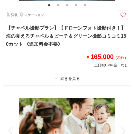
オリティ補正／撮影カットリクエスト／ヘアメイクアテンド同行／雨天補
償 ※ドレス&タキシードの追加料金なし
洋装
ロケーション
◆撮影地：佐良浜港｜いらぶ大橋 海の駅｜ビーチ｜ビーチ沿いのグリー
【チャペル撮影プラン】【ドローンフォト撮影付き！】
ン ◆所要時間：6.5〜7時間 ◆合計カット数：250カット
海の見えるチャペル＆ビーチ＆グリーン撮影コミコミ15
【プラン★POINT】
①プレミアムドレスもOK♪どのドレス•タキシードを選んでも追加料金は不
0カット 《追加料金不要》
要！
②衣装合わせは撮影当日でOK！当日試着も可能◎
165,000
￥
（税込）
③ドローン撮影が50％OFFで追加可能♪
土日祝UP料金：
なし
（ドローンフォト16,500円｜ドローンムービー22,000円）
このプランで撮影可能な撮影レポート
プラン詳細
撮影日：
2025年7月6日
撮影場所：
宮古島
（沖縄）
撮影料
新婦衣装1着
新郎衣装1着
着付け
ヘアメイク
小物一式
アルバム
データ 150 カット
台紙付写真
衣装追加
会食
挙式
相談予約する
撮影日の空き