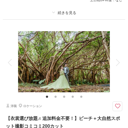
このプランで撮影可能な撮影レポート
撮影日：
プラン詳細
2025年4月26日
撮影場所：
宮古島
（沖縄）
撮影料
新婦衣装1着
新郎衣装1着
着付け
ヘアメイク
小物一式
アルバム
データ 200 カット
台紙付写真
衣装追加
会食
挙式
相談予約する
撮影日の空き
来店・オンライン
を確認する
家族と撮影
家族用衣装レンタル
ペットと撮影
その他含むもの
ドレス(プレミアムドレス含む)／タキシード／ワイシャツ&タイ／靴／造花
ブーケ&ブートニア／アクセサリー小物／撮影アイテム(※持込OK)／写真ク
オリティ補正／撮影カットリクエスト／専任アテンド／雨天補償 ※ドレス
&タキシードのアップグレード等追加料金なし
洋装
ロケーション
◆撮影地：ビーチ｜グリーン｜おすすめスポット ◆所要時間：約5.5時
【衣裳選び放題♬追加料金不要！】ビーチ＋大自然スポ
間 ◆カット数：200カット※ダウンロード形式で全データ納品
ット撮影コミコミ200カット
【プラン★POINT】