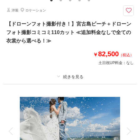
OK)／写真クオリティ補正／撮影カットリクエスト／専任アテンド ※ドレ
ス&タキシードのアップグレード等追加料金なし
洋装
ロケーション
◆撮影地：チャペル｜ビーチ ◆合計カット数：150カット ◆所要時間：
【ドローンフォト撮影付き！】宮古島ビーチ＋ドローン
約6時間《ダウンロード形式で全データ納品確約！》
フォト撮影コミコミ110カット ≪追加料金なしで全ての
★新郎新婦様衣裳2着付き★
※追加料金なしでお選びいただけます！
衣裳から選べる！≫
＜ドレスについて＞
82,500
￥
（税込）
⚫︎1着目：白ドレスからお選びいただけます
土日祝UP料金：
なし
⚫︎2着目：白ドレス・カラードレスのどちらでもお選びいただけます
※チャペルは撮影希望日の3か月前から予約可能です
プラン詳細
相談予約する
撮影日の空き
来店・オンライン
を確認する
撮影料
新婦衣装1着
新郎衣装1着
着付け
ヘアメイク
小物一式
アルバム
データ 110 カット
台紙付写真
衣装追加
会食
挙式
家族と撮影
家族用衣装レンタル
ペットと撮影