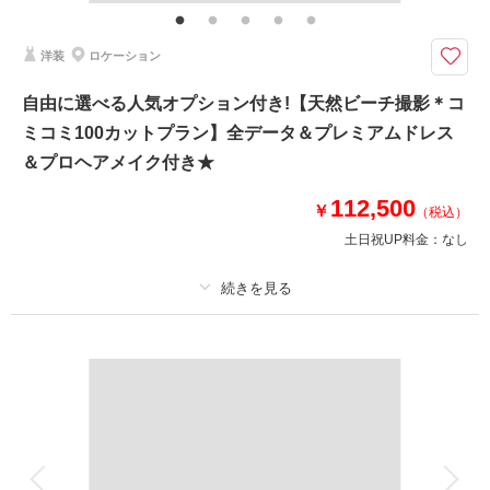
オリティ補正／撮影カットリクエスト／専任アテンド／雨天補償 ※ドレス
&タキシードのアップグレード等追加料金なし
洋装
ロケーション
◆撮影地：ビーチ｜大自然｜おすすめスポット｜サンセット の4ロケーショ
自由に選べる人気オプション付き!【天然ビーチ撮影＊コ
ン ◆所要時間：約7~8時間 ◆カット数：合計300カット
ミコミ100カットプラン】全データ＆プレミアムドレス
【プラン★POINT】
①プレミアムドレスもOK♪どのドレス•タキシードを選んでも追加料金は不
＆プロヘアメイク付き★
要！
②衣装合わせは撮影当日でOK！当日試着も可能◎
112,500
￥
（税込）
土日祝UP料金：
なし
このプランで撮影可能な撮影レポート
撮影日：
2025年4月9日
撮影場所：
宮古島
（沖縄）
プラン詳細
撮影料
新婦衣装1着
新郎衣装1着
着付け
ヘアメイク
小物一式
アルバム
データ 100 カット
台紙付写真
相談予約する
撮影日の空き
来店・オンライン
を確認する
衣装追加
会食
挙式