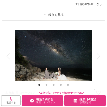
バム30P・ウェルカムボード（Ａ4サイズフォトパネル）
土日祝UP料金：
なし
圧倒的スケールのオールインクルーシブ！
このプランで撮影可能な撮影レポート
プラン詳細
撮影日：
2025年3月18日
撮影料
新婦衣装1着
新郎衣装1着
撮影場所：
宮古島
（沖縄）
着付け
ヘアメイク
小物一式
アルバム
データ 200 カット
台紙付写真
衣装追加
会食
挙式
家族と撮影
家族用衣装レンタル
ペットと撮影
相談予約する
撮影日の空き
来店・オンライン
を確認する
その他含むもの
ウォーターイン撮影、ウユニ塩湖風加工×1、プレミアムドレス含む衣装フ
リーチョイス、ブーケ、ヘアアクセ、撮影アイテム、持込無料、雨天補償、
写真クオリティ補正、撮影カットリクエスト、専任アテンド ◆撮影データ
＝ダウンロード形式フルサイズ納品◆
洋装
ロケーション
＼1分で完了！サクッと相談だけでもOK／
ドレスを着たまま海へＩＮ♪水中撮影を楽しもう！
相談予約する
撮影日の空き
来店・オンライン
を確認する
☆SHOOTING STARS☆感動の離島星空フォトツア
電話する
【プラン★POINT】