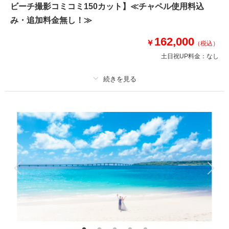
ビーチ撮影コミコミ150カット】≪チャペル使用料込
※ダウンロード形式で撮影した全データ納品確約！
み・追加料金無し！≫
《その他含むもの》
・ドローンフォト＆ドローンムービー
162,000
￥
（税込）
・新婦ヘアチェンジ1回
土日祝UP料金：
なし
・新婦ヘッドパーツチェンジ1回
・ヘアメイクアテンド同行
※撮影地によって使用料が必要な場所は別途実費にて当日精算となります
プラン詳細
このプランで撮影可能な撮影レポート
撮影料
新婦衣装2着
新郎衣装2着
撮影日：
2026年5月1日
着付け
ヘアメイク
小物一式
撮影場所：
宮古島
（沖縄）
アルバム
データ 150 カット
台紙付写真
衣装追加
会食
挙式
家族と撮影
家族用衣装レンタル
ペットと撮影
相談予約する
撮影日の空き
その他含むもの
来店・オンライン
を確認する
ドレス(プレミアムドレス含む)／タキシード／ワイシャツ&タイ／靴／造花
ブーケ&ブートニア／ベール／アクセサリー小物／撮影アイテム(※持ち込み