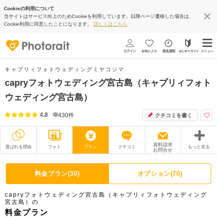
Cookieの利用について
当サイトはサービス向上のためCookieを利用しています。以降ページ遷移した場合は、
Cookie利用に同意したことになります。
詳しくはこちら
キャプリィフォトウェディングミヤコジマ
capryフォトウェディング宮古島（キャプリィフォト
ウェディング宮古島）
4.8
430
件
クチコミを書く
資料請求
選ばれる理由
フォト
プラン
クチコミ
もっと見る
お問合せ
撮影レポート
フォトグラファー
料金プラン(30)
オプション(70)
衣装
ムービー
capryフォトウェディング宮古島（キャプリィフォトウェディング
宮古島）の
オプション
ブログ
料金プラン