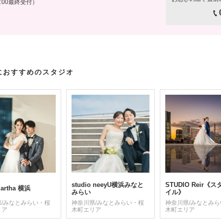
16:00最終受付）
におすすめのスタジオ
studio neeyU横浜みなと
STUDIO Reir《
 Martha 横浜
みらい
イル》
県/みなとみらい・桜
神奈川県/みなとみらい・桜
神奈川県/みなとみ
リア
木町エリア
木町エリア