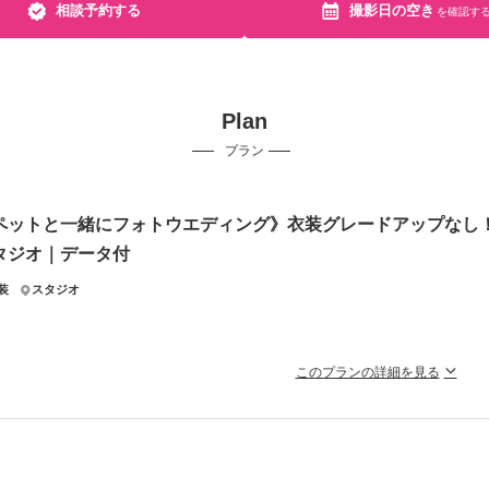
相談予約する
撮影日の空き
を確認す
Plan
プラン
ペットと一緒にフォトウエディング》衣装グレードアップなし
タジオ｜データ付
装
スタジオ
このプランの詳細を見る
・猫・ウサギ・モルモットなどなど撮影実績多数！大切な家族と一緒に
かくならペットも一緒に撮影したい！そんな願いを叶えるプランです。
に山下公園などがあり、準備の間も待機が可能