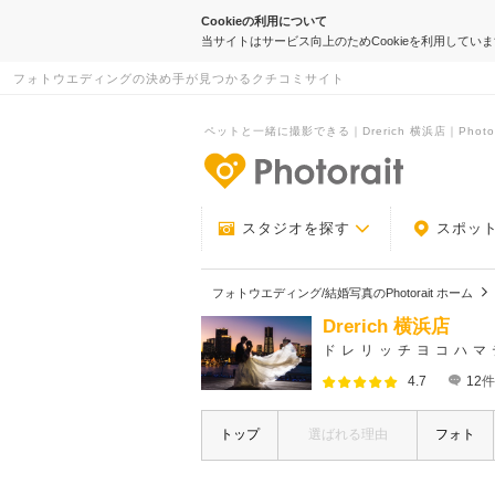
Cookieの利用について
当サイトはサービス向上のためCookieを利用してい
フォトウエディングの決め手が見つかるクチコミサイト
ペットと一緒に撮影できる｜Drerich 横浜店｜Photor
-フォトウエデ
スタジオを探す
スポッ
フォトウエディング/結婚写真のPhotorait ホーム
Drerich 横浜店
ドレリッチヨコハマ
4.7
12
件
トップ
選ばれる理由
フォト