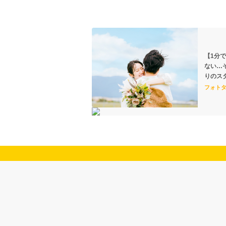
【1分
ない…
りのス
フォト