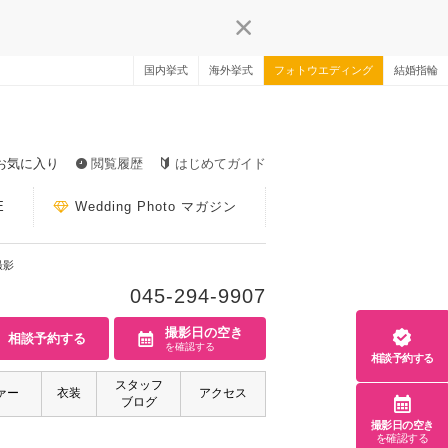
国内挙式
海外挙式
フォトウエディング
結婚指輪
お気に入り
閲覧履歴
はじめてガイド
E
Wedding Photo マガジン
撮影
045-294-9907
撮影日の空き
相談予約する
を確認する
相談予約する
スタッフ
ァー
衣装
アクセス
ブログ
撮影日の空き
を確認する