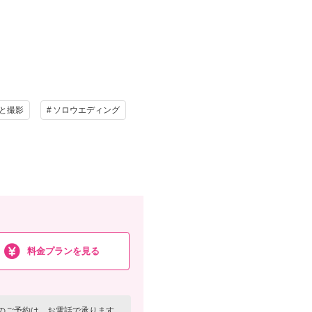
け
ヘアメイク
写真
衣装追加
と撮影
ソロウエディング
レンタル
ペットと撮影
、シューズ、アクセサリー、ヘッドアクセ、ブーケ、
日の空き
を確認する
料金プランを見る
のご予約は、お電話で承ります。