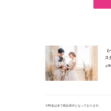
《
ス
洋
犬
せっ
近く
※料金は全て税込表示となっております。