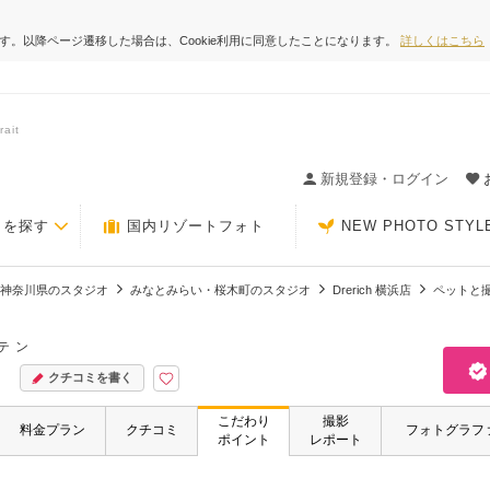
ます。以降ページ遷移した場合は、Cookie利用に同意したことになります。
詳しくはこちら
ait
ィングの決め手が見つかるクチコミサイト-Photorait
新規登録・ログイン
トを探す
国内リゾートフォト
NEW PHOTO STYL
神奈川県のスタジオ
みなとみらい・桜木町のスタジオ
Drerich 横浜店
ペットと
テン
クチコミを書く
こだわり
撮影
料金プラン
クチコミ
フォトグラフ
ポイント
レポート