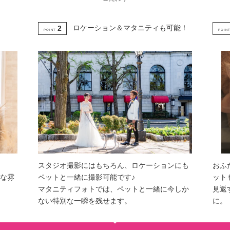
ロケーション＆マタニティも可能！
2
POINT
POIN
スタジオ撮影にはもちろん、ロケーションにも
おふ
な雰
ペットと一緒に撮影可能です♪
ット
マタニティフォトでは、ペットと一緒に今しか
見返
ない特別な一瞬を残せます。
に。