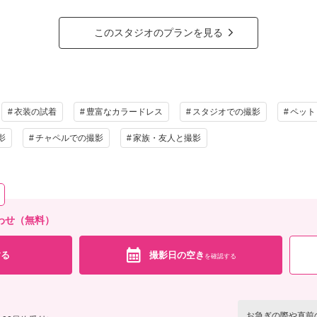
影日前には爪を短く整え、おトイレは済ませてからご来店をお願いします。
ジ、ペットシート、お水、おやつなどはご持参ください☆
このスタジオのプランを見る
ラン詳細
撮影料
新婦衣装1着
新郎衣装1着
着付
小物一式
アルバム
データ 100カット
台紙付
衣装の試着
豊富なカラードレス
スタジオでの撮影
ペット
会食
挙式
家族と撮影
家族用衣装
影
チャペルでの撮影
家族・友人と撮影
の他含むもの
代、納品データ100カット、撮影時フォロースタッフ付き、ドレス１着、タキシード１着
婦様のヘアセット＆メイク、ペット１匹写りこみ
合わせ（無料）
相談予約する
撮影
する
撮影日の空き
を確認する
お急ぎの際や直前