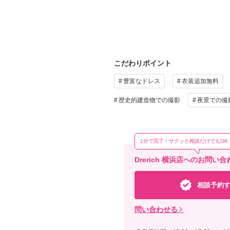
＊撮
ゲー
プ
こだわりポイント
豊富なドレス
衣装追加無料
歴史的建造物での撮影
夜景での撮
そ
撮影
1分で完了！サクッと相談だけでもOK
ご新
Drerich 横浜店へのお問い
相談予約
問い合わせる