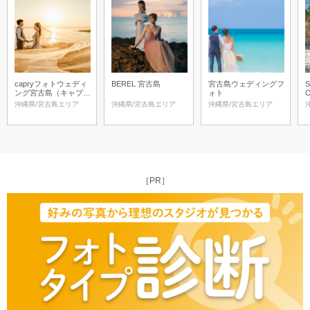
capryフォトウェディ
BEREL 宮古島
宮古島ウェディングフ
S
ング宮古島（キャプリ
ォト
ィフォトウェディング
沖縄県/宮古島エリア
沖縄県/宮古島エリア
沖縄県/宮古島エリア
宮古島）
［PR］