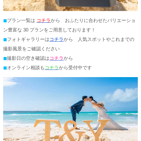
◼
プラン⼀覧は
コチラ
から おふたりに合わせたバリエーショ
ン豊富な 30 プランをご⽤意しております！
◼
フォトギャラリーは
コチラ
から ⼈気スポットやこれまでの
撮影⾵景をご確認ください
◼
撮影⽇の空き確認は
コチラ
から
◼
オンライン相談も
コチラ
から受付中です