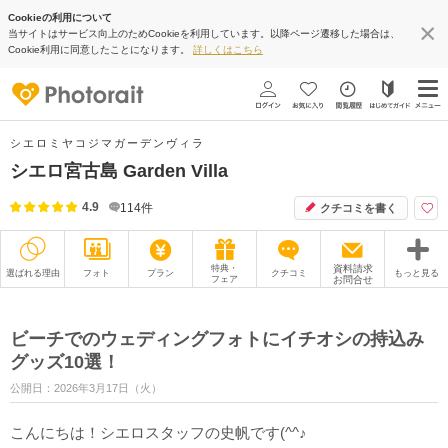
Cookieの利用について
当サイトはサービス向上のためCookieを利用しています。以降ページ遷移した場合は、
Cookie利用に同意したことになります。
詳しくはこちら
シエロミヤコジマガーデンヴィラ
シエロ宮古島 Garden Villa
4.9
114
件
クチコミを書く
特典・
資料請求
選ばれる理由
フォト
プラン
クチコミ
もっと見る
フェア
お問合せ
撮影レポート
フォトグラファー
ビーチでのウェディングフォトにイチオシの持込み
衣装
ムービー
グッズ10選！
公開日：2026年3月17日（火）
オプション
ブログ
こんにちは！シエロスタッフの史帆です(^^♪
アクセス/TEL
スタジオトップ