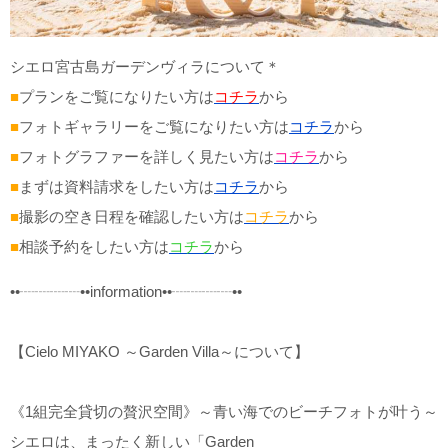
シエロ宮古島ガーデンヴィラについて＊
■
プランをご覧になりたい⽅は
コチラ
から
■
フォトギャラリーをご覧になりたい⽅は
コチラ
から
■
フォトグラファーを詳しく⾒たい⽅は
コチラ
から
■
まずは資料請求をしたい⽅は
コチラ
から
■
撮影の空き⽇程を確認したい⽅は
コチラ
から
■
相談予約をしたい⽅は
コチラ
から
••┈┈┈┈••information••┈┈┈┈••
【Cielo MIYAKO ～Garden Villa～について】
《1組完全貸切の贅沢空間》～青い海でのビーチフォトが叶う～
シエロは、まったく新しい「Garden