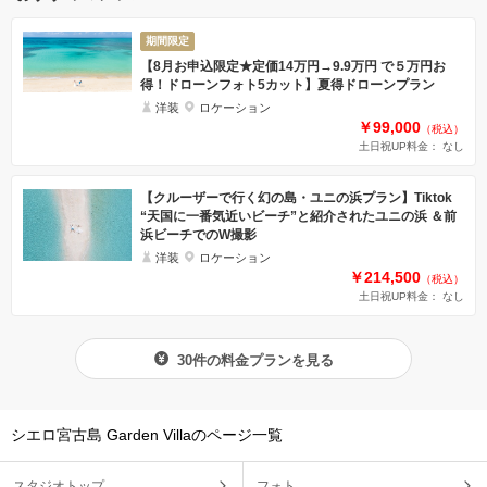
期間限定
【8⽉お申込限定★定価14万円→9.9万円 で５万円お
得！ドローンフォト5カット】夏得ドローンプラン
洋装
ロケーション
￥99,000
（税込）
土日祝UP料金： なし
【クルーザーで⾏く幻の島・ユニの浜プラン】Tiktok
“天国に⼀番気近いビーチ”と紹介されたユニの浜 ＆前
浜ビーチでのW撮影
洋装
ロケーション
￥214,500
（税込）
土日祝UP料金： なし
30件の料金プランを見る
シエロ宮古島 Garden Villaのページ一覧
スタジオトップ
フォト