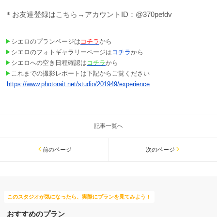
＊お友達登録はこちら→アカウントID：@370pefdv
▶
シエロのプランページは
コチラ
から
▶
シエロのフォトギャラリーページは
コチラ
から
▶
シエロへの空き⽇程確認は
コチラ
から
▶
これまでの撮影レポートは下記からご覧ください
https://www.photorait.net/studio/201949/experience
記事一覧へ
前のページ
次のページ
このスタジオが気になったら、実際にプランを見てみよう！
おすすめのプラン