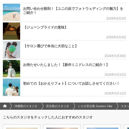
お問い合わせ殺到！【ユニの浜でフォトウェディングの魅力】を
ご紹介！
2026年8月3日
【ジューンブライドの意味】
2026年6月4日
【サロン選びで本当に大切なこと】
2026年5月29日
お待たせいたしました！【新作ミニドレスのご紹介！】
2026年5月22日
初めての【おかえりフォト】についてお話しさせてください！
2026年5月12日
フォトウエディング/結婚写真のPhotorait ホーム
沖縄県のスタジオ
宮古島のスタジオ
シエロ宮古島 Garden Villa
スタ
こちらのスタジオをチェックした人におすすめのスタジオ