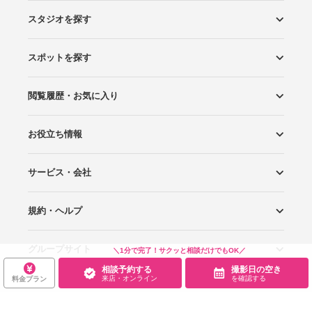
スタジオを探す
スポットを探す
エリアから探す
こだわりから探す
NEW PHOTO STYLE
プランから探す
フォトタイプ診断
フォトグラファーから探す
国内リゾートから探す
閲覧履歴・お気に入り
ロケーションから探す
スタジオから探す
お役立ち情報
閲覧スタジオ
お気に入り
サービス・会社
Wedding Photo マガジン
はじめてガイド
規約・ヘルプ
Photoraitとは
スタジオの掲載について
お問い合わせ
運営会社
サイトマップ
グループサイト
プライバシーポリシー
利用規約
ヘルプ
＼1分で完了！サクッと相談だけでもOK／
相談予約する
撮影日の空き
来店・オンライン
を確認する
料金プラン
Wedding Park
Wedding Park 海外
Ringraph
Copyright
©
WEDDING PARK CO.,LTD.