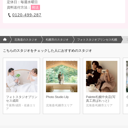
定休日：毎週水曜日
資料送付方法：
郵送
0120-499-287
フォトウエディング/結婚写真のPhotorait ホーム
北海道のスタジオ
札幌市のスタジオ
フォトスタジオプリンセス札幌
こちらのスタジオをチェックした人におすすめのスタジオ
フォトスタジオプリン
Photo Studio Lily
Palette札幌中央店(写
セス成田
真工房ぱれっと)
千葉県/成田・佐倉エリ
北海道/札幌市エリア
北海道/札幌市エリア
ア