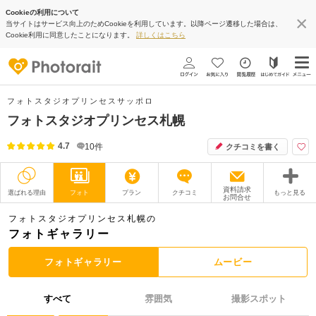
Cookieの利用について
当サイトはサービス向上のためCookieを利用しています。以降ページ遷移した場合は、
Cookie利用に同意したことになります。
詳しくはこちら
フォトスタジオプリンセスサッポロ
フォトスタジオプリンセス札幌
4.7
10
件
クチコミを書く
資料請求
選ばれる理由
フォト
プラン
クチコミ
もっと見る
お問合せ
撮影レポート
フォトグラファー
フォトスタジオプリンセス札幌の
フォトギャラリー
衣装
ムービー
フォトギャラリー
ムービー
オプション
ブログ
すべて
雰囲気
撮影スポット
アクセス/TEL
スタジオトップ