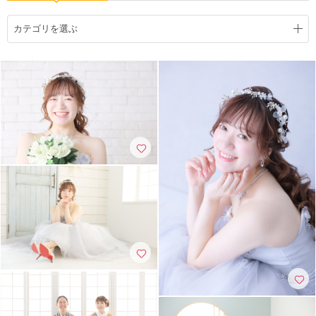
こだわりポイント
カテゴリを選ぶ
3万円以下のプラン
マタニティフォト
撮影前の打ち合わせ
衣装追加無料
神社・寺院での撮影
クレジットカード支払い
衣装の試着
ペットと撮影
ソロウエディング