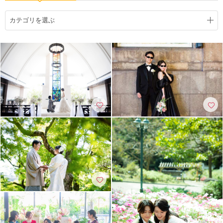
こだわりポイント
カテゴリを選ぶ
豊富なドレス
スタジオでの撮影
チャペルでの撮影
衣装追加無料
3万円以下のプラン
家族・友人と撮影
夜景での撮影
フォト＋会食
庭園での撮影
両親の衣装
豊富な色打掛・着物
動画の作成