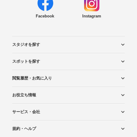
Facebook
Instagram
スタジオを探す
スポットを探す
エリアから探す
こだわりから探す
NEW PHOTO STYLE
プランから探す
フォトタイプ診断
フォトグラファーから探す
国内リゾートから探す
閲覧履歴・お気に入り
ロケーションから探す
スタジオから探す
お役立ち情報
閲覧スタジオ
お気に入り
サービス・会社
Wedding Photo マガジン
はじめてガイド
規約・ヘルプ
Photoraitとは
スタジオの掲載について
お問い合わせ
運営会社
サイトマップ