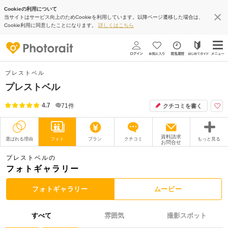
Cookieの利用について
当サイトはサービス向上のためCookieを利用しています。以降ページ遷移した場合は、
Cookie利用に同意したことになります。
詳しくはこちら
プレストベル
プレストベル
4.7
71
件
クチコミを書く
資料請求
選ばれる理由
フォト
プラン
クチコミ
もっと見る
お問合せ
撮影レポート
フォトグラファー
プレストベルの
フォトギャラリー
衣装
ムービー
フォトギャラリー
ムービー
オプション
ブログ
すべて
雰囲気
撮影スポット
アクセス/TEL
スタジオトップ