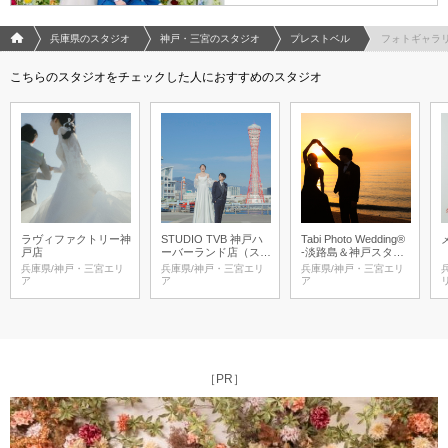
フォトウエディング/結婚写真のPhotorait ホーム
兵庫県のスタジオ
神戸・三宮のスタジオ
プレストベル
フォトギャラ
こちらのスタジオをチェックした人におすすめのスタジオ
ラヴィファクトリー神
STUDIO TVB 神戸ハ
Tabi Photo Wedding®︎
戸店
ーバーランド店（スタ
-淡路島＆神戸スタジ
ジオTVB）
オ-
兵庫県/神戸・三宮エリ
兵庫県/神戸・三宮エリ
兵庫県/神戸・三宮エリ
ア
ア
ア
［PR］