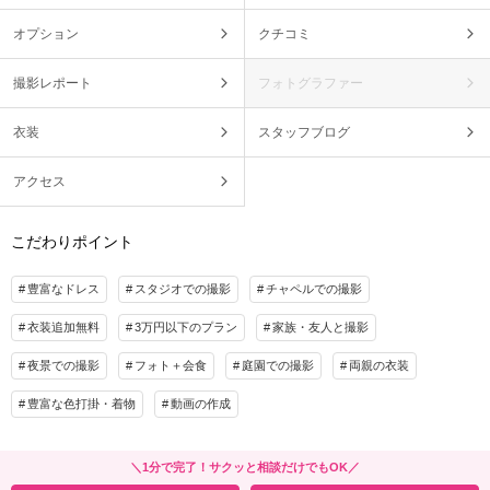
オプション
クチコミ
撮影レポート
フォトグラファー
衣装
スタッフブログ
アクセス
こだわりポイント
豊富なドレス
スタジオでの撮影
チャペルでの撮影
衣装追加無料
3万円以下のプラン
家族・友人と撮影
夜景での撮影
フォト＋会食
庭園での撮影
両親の衣装
豊富な色打掛・着物
動画の作成
＼1分で完了！サクッと相談だけでもOK／