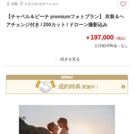
洋装
スタジオ+ロケーション
映像のプロが撮影するダイジェスト映像は海外映画やミュージックビデオの
ような仕上がり＊沖縄の人気スポットから選べるロケーション地＊
【チャペル＆ビーチ premiumフォトプラン】 衣装＆ヘ
海や歴史的建造物、観光地など沖縄で人気スポット6ヶ所の中から2ヶ所選
アチェンジ付き / 200カット / ドローン撮影込み
べるフォト＆ムービープランです
197,000
✅撮影に必要なもの全て込み
￥
（税込）
✅サロン内衣装全て追加料金なし
土日祝UP料金：
なし
✅ロケーション地2ヶ所選べる
✅ダイジェスト映像1分（ドローンムービーを含む）
✅雨天時補償
プラン詳細
期間限定
このプランで撮影可能な撮影レポート
撮影料
新婦衣装2着
新郎衣装2着
成約特典
実施中！
撮影日：
2025年7月9日
着付け
ヘアメイク
小物一式
撮影場所：
アラハビーチ・アメリカンビレッジ
アルバム
データ 200 カット
台紙付写真
（沖縄）
衣装追加
会食
挙式
家族と撮影
家族用衣装レンタル
ペットと撮影
その他含むもの
相談予約する
撮影日の空き
来店・オンライン
を確認する