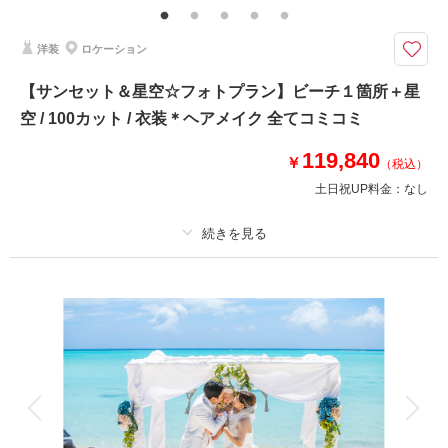
「思い出を家族と共に」ファミリーフォトプランが低価格で新登場！！ウォ
洋装
ロケーション
ーターイン撮影もついて楽しい思い出になること間違いなし！！
ご家族一緒に撮影できるプラン＊
【サンセット＆星空☆フォトプラン】ビーチ１箇所＋星
空 / 100カット / 衣装＊ヘアメイク 全てコミコミ
✅キッズ衣装無料
✅ウォーターイン撮影
119,840
✅キッズスペース完備
￥
（税込）
✅キッズ撮影の経験豊富なカメラマン
土日祝UP料金：
なし
✅雨天時補償
✅サロン内衣装全て追加料金なし
《特典》
プラン詳細
✅ベビーシッター追加オプションが30％OFF
撮影料
新婦衣装1着
新郎衣装1着
このプランで撮影可能な撮影レポート
着付け
ヘアメイク
小物一式
アルバム
データ 100 カット
台紙付写真
撮影日：
2025年5月25日
撮影場所：
アラハビーチ
（沖縄）
衣装追加
会食
挙式
家族と撮影
家族用衣装レンタル
ペットと撮影