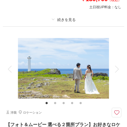
（税込）
✅キッズ衣装
✅キッズヘアメイク
土日祝UP料金：
なし
《モニター特価条件》
・撮影したお写真を弊社のホームページ、公式SNS等で掲載可能な方
・撮影後アンケートにご回答いただける方
プラン詳細
撮影料
新婦衣装2着
新郎衣装2着
このプランで撮影可能な撮影レポート
着付け
ヘアメイク
小物一式
撮影日：
2025年6月22日
アルバム
データ 150 カット
台紙付写真
撮影場所：
アラハビーチ
（沖縄）
衣装追加
会食
挙式
家族と撮影
家族用衣装レンタル
ペットと撮影
その他含むもの
データはダウンロード形式にてフルサイズデータを納品♪ブーケ、ブートニ
相談予約する
撮影日の空き
来店・オンライン
を確認する
ア、ヘアアクセサリー、靴、撮影小物 データ明るさ＆お色味補正、ご希望
リクエストカット、衣装小物持ち込み無料、雨天時保証
洋装
ロケーション
北谷サロンにあるスタジオでの豊富な撮影シーン＋人気ビーチでの撮影でい
ろんなバリエーションでお写真を残せるのが嬉しいポイント＊
【フォト＆ムービー 選べる２箇所プラン】お好きなロケ