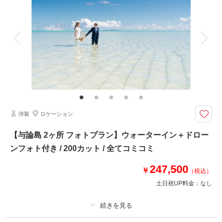
着付け
ヘアメイク
小物一式
アルバム
データ 300 カット
台紙付写真
衣装追加
会食
挙式
家族と撮影
家族用衣装レンタル
ペットと撮影
その他含むもの
新郎様へアセット ・ドローンフォト ・サンセット撮影 ・アテンドスタッフ
同行 ・データ明るさ＆お色味補正 ・雨天時補償
人気ビーチやグリーンスポットなどの沖縄の魅力がたっぷり詰まったロケ地
洋装
ロケーション
から選べる撮影☆サンセットまで行うことができます＊
沖縄本島の中部エリアでお好きなロケーション地を3ヶ所選べる日中からサ
【与論島 2ヶ所 フォトプラン】ウォーターイン＋ドロー
ンセットまでの撮影プラン
ンフォト付き / 200カット / 全てコミコミ
✅撮影に必要なアイテム全て込み
247,500
✅ロケーション地は10ヶ所から選べる
￥
（税込）
✅新郎様ヘアセット
土日祝UP料金：
なし
✅ドローンフォト
✅サンセット撮影
✅サロン内衣装全て追加料金なし