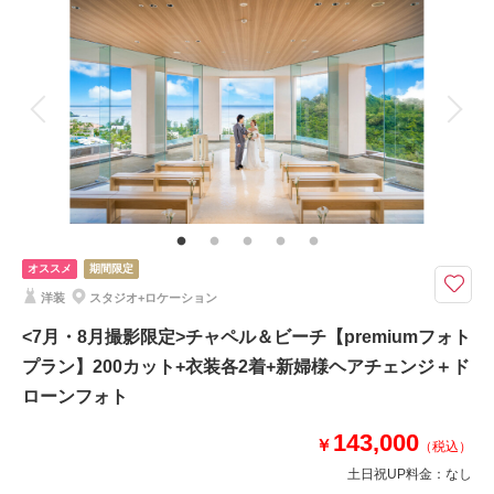
着付け
ヘアメイク
小物一式
アルバム
データ 100 カット
台紙付写真
衣装追加
会食
挙式
家族と撮影
家族用衣装レンタル
ペットと撮影
その他含むもの
データはダウンロード形式にてフルサイズデータを納品♪ブーケ、ブートニ
ア、ヘアアクセサリー、靴、撮影小物、データ明るさ＆お色味補正、ご希望
リクエストカット、衣装小物持ち込み無料、雨天時保証
オススメ
期間限定
徒歩圏内のビーチだからサクッと撮影できる！旅行のついでにフォトウェデ
洋装
スタジオ+ロケーション
ィング♪当店一番人気のスタンダードなビーチ1ヶ所撮影プラン＊
写真100カット納品のシンプルなフォトプラン◎
<7月・8月撮影限定>チャペル＆ビーチ【premiumフォト
※カラードレスも選べます！
プラン】200カット+衣装各2着+新婦様ヘアチェンジ＋ド
ローンフォト
✅撮影に必要なもの全て込み
✅サロン内衣装全て追加料金なし
143,000
￥
✅最短お支度から撮影終了まで3.5時間
（税込）
✅雨天補償
土日祝UP料金：
なし