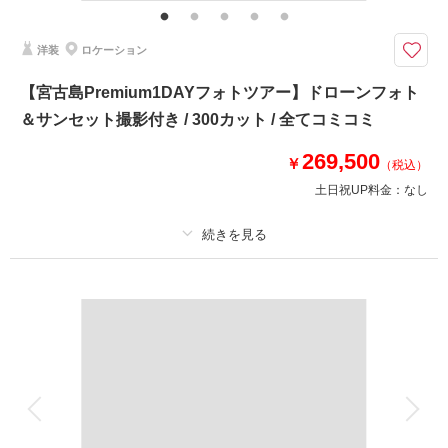
ヘアセット・ドローンフォト
洋装
ロケーション
沖縄の海を一望できるサザンチャペルでのフォトウェディングはマーブルリ
ゾートウェディング沖縄だけ！さらにドローン撮影も付いてます＊
【宮古島Premium1DAYフォトツアー】ドローンフォト
水平線を一望する『サザンチャペル』での撮影で撮影できるプラン
＆サンセット撮影付き / 300カット / 全てコミコミ
✅撮影に必要なアイテム全て込み
269,500
✅ノバレーゼ衣装各1点
￥
（税込）
✅ドローンフォト
土日祝UP料金：
なし
✅館内撮影スポット多数
☑️全国のノバレーゼドレスショップにて、
事前に衣裳のご試着をお願いしております
プラン詳細
撮影料
新婦衣装1着
新郎衣装1着
このプランで撮影可能な撮影レポート
着付け
ヘアメイク
小物一式
撮影日：
2025年1月24日
アルバム
データ 300 カット
台紙付写真
撮影場所：
サザンチャペル キラナリゾート沖縄・百名
ビーチ
（沖縄）
衣装追加
会食
挙式
家族と撮影
家族用衣装レンタル
ペットと撮影