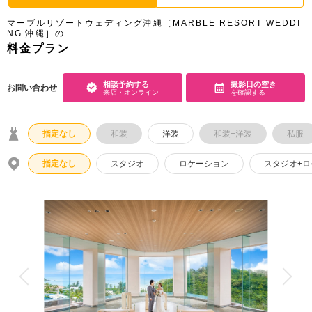
アクセス/TEL
スタジオトップ
マーブルリゾートウェディング沖縄［MARBLE RESORT WEDDI
NG 沖縄］の
こだわりポイント
料金プラン
相談予約する
撮影日の空き
お問い合わせ
来店・オンライン
を確認する
指定なし
和装
洋装
和装+洋装
私服
海での撮影
チャペルでの撮影
指定なし
スタジオ
ロケーション
スタジオ+
動画の作成
豊富なドレス
ドローン撮影
人気スポットでの撮影
衣装追加無料
子供用の衣装
家族・友人と撮影
赤ちゃん対応施設