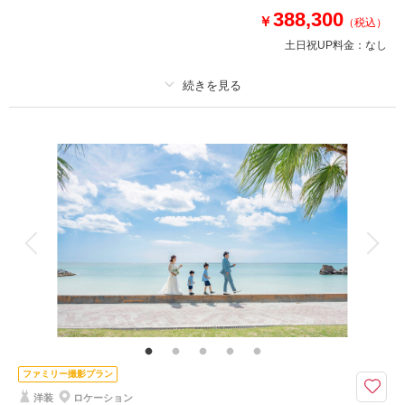
388,300
✅お写真200カット
￥
（税込）
✅撮影に必要なアイテム全て込み
土日祝UP料金：
なし
✅雨天時補償
✅サロン内衣装全て追加料金なし
プラン詳細
このプランで撮影可能な撮影レポート
撮影料
新婦衣装2着
新郎衣装2着
撮影日：
2025年3月27日
撮影場所：
フクギ並木・瀬底ビーチ
（沖縄）
着付け
ヘアメイク
小物一式
アルバム
データ 200 カット
台紙付写真
衣装追加
会食
挙式
家族と撮影
家族用衣装レンタル
ペットと撮影
相談予約する
撮影日の空き
来店・オンライン
を確認する
その他含むもの
サンセット撮影・データはダウンロード形式にてフルサイズデータを納品♪
ブーケ、ブートニア、ヘアアクセサリー、靴、撮影小物、データ明るさ＆お
色味補正、ご希望リクエストカット、衣装小物持ち込み無料、雨天時保証
ファミリー撮影プラン
新プラン登場！『石垣島』『竹富島』二つの島の魅力を一日かけて堪能す
洋装
ロケーション
る、贅沢なフォトツアープラン