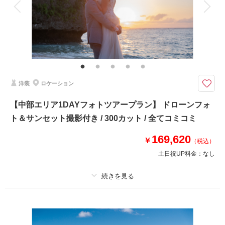
データはダウンロード形式にてフルサイズデータを納品♪ブーケ、ブートニ
ア、ヘアアクセサリー、靴、撮影小物 データ明るさ＆お色味補正、ご希望
リクエストカット、衣装小物持ち込み無料、雨天時保証
ドレス＆タキシードは各２着とヘアチェンジ付き！チャペルとビーチで雰囲
気を変えて撮影可能♪ビーチでは嬉しいドローンフォト撮影も＊
衣装やヘアスタイルにこだわりたい方の必見のチャペル＆ビーチプランです
洋装
ロケーション
✅撮影に必要なもの全て込み
✅お衣装 各２点
【中部エリア1DAYフォトツアープラン】 ドローンフォ
✅撮影2箇所（チャペル＆ビーチ）
✅ドローンフォト
ト＆サンセット撮影付き / 300カット / 全てコミコミ
✅新婦様ヘアチェンジ
✅新郎様ヘアセット
169,620
￥
（税込）
✅雨天時補償
土日祝UP料金：
なし
相談予約する
撮影日の空き
来店・オンライン
を確認する
プラン詳細
撮影料
新婦衣装1着
新郎衣装1着