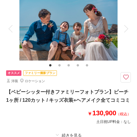
着付け
ヘアメイク
小物一式
アルバム
データ 300 カット
台紙付写真
衣装追加
会食
挙式
相談予約する
撮影日の空き
家族と撮影
家族用衣装レンタル
ペットと撮影
来店・オンライン
を確認する
その他含むもの
データはダウンロード形式にてフルサイズデータを納品♪ブーケ、ブートニ
ア、ヘアアクセサリー、靴、撮影小物、データ明るさ＆お色味補正、ご希望
リクエストカット、衣装小物持ち込み無料、雨天時保証
オススメ
ファミリー撮影プラン
沖縄本島全エリアからお好きなロケーション地を1日中かけて撮影しながら
洋装
ロケーション
回ることができる大満足プラン！さらにドローンフォト付き＊*
日中からサンセットまで沖縄本島全エリアからロケ地を3〜4ヶ所お選びい
【ベビーシッター付きファミリーフォトプラン】ビーチ
ただけるプランです
1ヶ所 / 120カット / キッズ衣装+ヘアメイク全てコミコミ
130,900
￥
（税込）
✅お写真300カット
✅撮影に必要なアイテム全て込み
土日祝UP料金：
なし
✅ドローンフォト
✅サンセット撮影