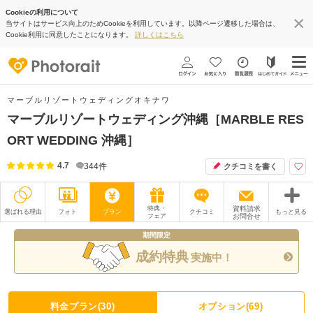
Cookieの利用について
当サイトはサービス向上のためCookieを利用しています。以降ページ遷移した場合は、
Cookie利用に同意したことになります。
詳しくはこちら
マーブルリゾートウェディングオキナワ
マーブルリゾートウェディング沖縄［MARBLE RES
ORT WEDDING 沖縄］
4.7
344
件
クチコミを書く
特典・
資料請求
選ばれる理由
フォト
プラン
クチコミ
もっと見る
フェア
お問合せ
期間限定
撮影レポート
フォトグラファー
成約特典
実施中！
衣装
ムービー
オプション
ブログ
料金プラン(30)
オプション(69)