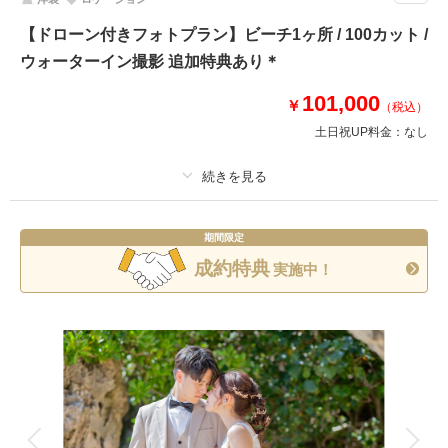
前撮りとして沖縄での撮影をお考えの方必見◎結婚式で使用できるドローン
収録のダイジェスト映像が含まれたコミコミプラン!!
【ドローン付きフォトプラン】ビーチ1ヶ所 / 100カット /
お写真120カットと1分のダイジェスト映像（ドローン映像含む）の前撮り
ウォーターイン撮影 追加特典あり＊
におすすめのプランです＊
101,000
￥
（税込）
✅撮影に必要なアイテム全て込み
✅サロン内衣装全て追加料金なし
土日祝UP料金：
なし
✅雨天時補償
《特典》
下記オプションが50%OFF
プラン詳細
✅ウェルカムボード
期間限定
撮影料
新婦衣装1着
新郎衣装1着
✅ドローンフォト
成約特典
実施中！
着付け
ヘアメイク
小物一式
このプランで撮影可能な撮影レポート
アルバム
データ 100 カット
台紙付写真
衣装追加
会食
挙式
撮影日：
2025年8月13日
撮影場所：
ザネー浜
（沖縄）
家族と撮影
家族用衣装レンタル
ペットと撮影
その他含むもの
※ご予約をいただいてからサロンの空き状況を確認いたしますので状況よっ