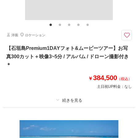
その他含むもの
相談予約する
撮影日の空き
ブーケ、ヘアアクセサリー、靴、ドローンフォト、データ明るさ＆お色味補
来店・オンライン
を確認する
正、シチュエーションリクエストサービス、雨天時保証
宮古島の魅力溢れるスポットを巡る1Dayフォトツアー＊グラデーションが
洋装
ロケーション
魅力的な青い海からサンセット撮影まで1日楽しめちゃいます☆
宮古島の魅力を1日満喫できるプラン
【石垣島Premium1DAYフォト&ムービーツアー】お写
真300カット＋映像3~5分 / アルバム / ドローン撮影付き
✅お写真300カット
✅撮影に必要なアイテム全て込み
＊
✅ご希望の撮影スポット巡り
✅ドローンフォト
384,500
￥
（税込）
✅サンセット撮影
土日祝UP料金：
なし
✅サロン内衣装全て選べる
✅雨天時補償
プラン詳細
相談予約する
撮影日の空き
来店・オンライン
を確認する
撮影料
新婦衣装1着
新郎衣装1着
着付け
ヘアメイク
小物一式