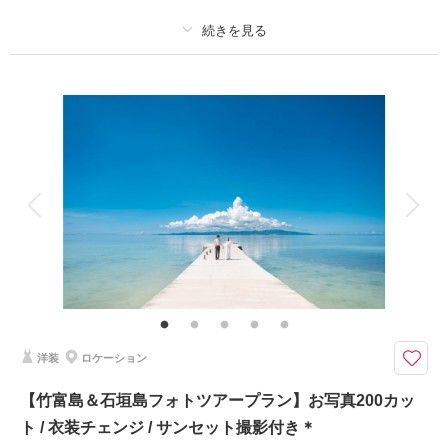
✅新婦美肌補正
✅サロン内衣装全て選べる
✅幻の島『百合が浜』で撮影も可能
プラン詳細
撮影料
新婦衣装1着
新郎衣装1着
このプランで撮影可能な撮影レポート
着付け
ヘアメイク
小物一式
撮影日：
2025年5月16日
アルバム
データ 200 カット
台紙付写真
撮影場所：
与論島・百合が浜
（鹿児島）
衣装追加
会食
挙式
家族と撮影
家族用衣装レンタル
ペットと撮影
その他含むもの
相談予約する
撮影日の空き
撮影地2箇所（申請代込み）ブーケ、ブートニア、ヘアアクセサリー、靴、
来店・オンライン
を確認する
撮影小物、データ明るさ＆お色味補正、ご希望リクエストカット、衣装小物
持ち込み無料、雨天時保証
洋装
ロケーション
沖縄の民家も感じられるフクギ通りと、透明度抜群の瀬底ビーチで叶う沖縄
本島北部を大満喫できるフォトウェディングツアー！
【竹富島＆石垣島フォトツアープラン】お写真200カッ
透明度抜群の『瀬底ビーチ』とグリーンスポット『フクギ通り』の2ヶ所撮
ト / 衣装チェンジ / サンセット撮影付き＊
影プラン