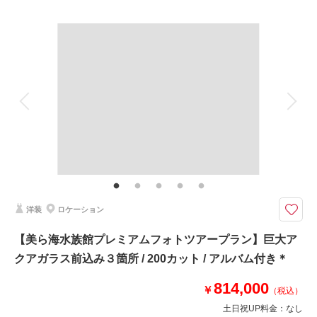
プラン詳細
相談予約する
撮影日の空き
来店・オンライン
を確認する
撮影料
新婦衣装1着
新郎衣装1着
着付け
ヘアメイク
小物一式
アルバム
データ 300 カット
台紙付写真
衣装追加
会食
挙式
家族と撮影
家族用衣装レンタル
ペットと撮影
その他含むもの
ウォーターイン撮影、ダイジェストムービー、ドローン映像、ドローンフォ
ト、・＜新婦様のみ300カット＞フェイシャルスキンレタッチ 、アップグレ
ードブーケ、ブーケ、ヘアアクセサリー、靴、データ明るさ＆お色味補正、
シチュエーションリクエストサービス、雨天時保証
洋装
ロケーション
圧倒的美しい与論島の海を楽しめる最高峰プラン☆フォトに加えてドローン
【美ら海水族館プレミアムフォトツアープラン】巨大ア
も含まれた映像付き＋最後はドレスのまま海に入って撮影もOK☆
クアガラス前込み３箇所 / 200カット / アルバム付き＊
与論島を1日巡るフォト＆ムービープランです
814,000
✅与論島内お好きな場所で撮影
￥
（税込）
✅ウォーターイン撮影
土日祝UP料金：
なし
✅ドローンフォト