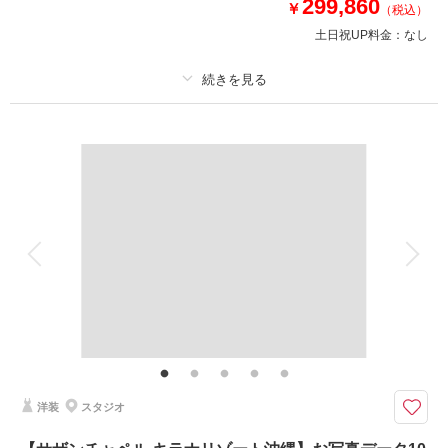
299,860
￥
（税込）
✅選べるロケーション地
土日祝UP料金：
なし
✅雨天時補償
✅サロン内衣装全て追加料金なし
プラン詳細
相談予約する
撮影日の空き
来店・オンライン
を確認する
撮影料
新婦衣装2着
新郎衣装2着
着付け
ヘアメイク
小物一式
アルバム
データ 300 カット
台紙付写真
衣装追加
会食
挙式
家族と撮影
家族用衣装レンタル
ペットと撮影
その他含むもの
新郎様ヘアセット ・ドローンフォト ・ウォーターイン撮影 ・サンセット撮
影 ・ドローン映像も収録されたダイジェスト映像(楽曲1曲分) ・アテンドス
タッフ同行 ・データ明るさ＆お色味補正 ・雨天時保証
洋装
スタジオ
弊社1番のプレミアムプラン登場◎！フォト＆ムービーだけでなくドローン
撮影やお衣装チェンジまで◎ウォーターインも可能！