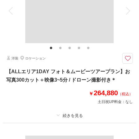
このプランで撮影可能な撮影レポート
衣装追加
会食
挙式
撮影日：
2025年6月26日
家族と撮影
家族用衣装レンタル
ペットと撮影
撮影場所：
アラハビーチ・百名ビーチ
（沖縄）
その他含むもの
ガゼボの設営・撤去込み、挙式(人前式進行)＊データはダウンロード形式に
てのフルサイズデータを納品♪データ明るさ＆お色味補正、ご希望リクエス
トカット、雨天時保証。
相談予約する
撮影日の空き
洋装
ロケーション
沖縄の青い海で叶うフォトジェニックなビーチ挙式＊お写真も納得の120カ
来店・オンライン
を確認する
ット納品☆*さらに【 1つ選べるプレゼント付き 】
【ALLエリア1DAY フォト＆ムービーツアープラン】お
ビーチ挙式ができるプラン
写真300カット＋映像3~5分 / ドローン撮影付き＊
☑️参列者様用椅子レンタル可能＊
264,880
￥
（税込）
《特典》
土日祝UP料金：
なし
以下オプションより1つプレゼント＊
✅台紙( Cuir1面 )2冊
✅フラワーシャワー
プラン詳細
✅ウォーターイン撮影
✅ヘアチェンジ
撮影料
新婦衣装1着
新郎衣装1着