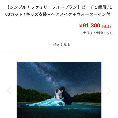
石垣島から船でわずか10分。
【シンプル＊ファミリーフォトプラン】ビーチ１箇所 / 1
赤瓦の屋根と白砂の道が続く、時が止まったような竹富島。
00カット / キッズ衣装＋ヘアメイク＋ウォーターイン付
そんな竹富島での日中から、石垣島でのサンセットまで大満喫フォトツアー
91,300
￥
（税込）
✅ドローンフォト
土日祝UP料金：
なし
✅サンセット撮影
✅ドレスチェンジ
✅タキシードチェンジ
✅雨天補償
プラン詳細
撮影料
新婦衣装1着
新郎衣装1着
このプランで撮影可能な撮影レポート
着付け
ヘアメイク
小物一式
撮影日：
2025年10月1日
アルバム
データ 100 カット
台紙付写真
撮影場所：
竹富島
（沖縄）
衣装追加
会食
挙式
家族と撮影
家族用衣装レンタル
ペットと撮影
その他含むもの
・データ明るさ＆お色味補正・雨天時補償・キッズ衣装・キッズスペース完
相談予約する
撮影日の空き
来店・オンライン
を確認する
備・ミルク用お湯、お水完備・離乳食温める電子レンジ完備