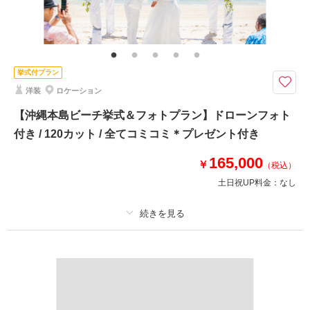
その他含むもの
サンセット撮影＋星空撮影、星空合成写真1枚無料プレゼント、フルサイズ
相談予約する
撮影日の空き
データをダウンロード形式で納品☆ブーケ、ブートニア、ヘアアクセサリ
来店・オンライン
を確認する
ー、靴、撮影小物、データ明るさ＆お色味補正、ご希望リクエストカット、
衣装小物持ち込み無料、雨天時保証
挙式付プラン
洋装
ロケーション
キラキラ輝くサンセットでロマンチックなお写真撮影をした後、満点の星空
の下でおふたりだけのスペシャルなフォトを残せるプランです＊*
【沖縄本島ビーチ挙式＆フォトプラン】ドローンフォト
『サンセット撮影』と『星空撮影』ができるプラン
付き / 120カット / 全てコミコミ＊プレゼント付き
165,000
￥
（税込）
✅撮影に必要なアイテム全て込み
✅サンセット撮影
土日祝UP料金：
なし
✅星空撮影
☑️14時ご来店限定
プラン詳細
《特典》
撮影料
新婦衣装1着
新郎衣装1着
✅星空撮影ができない場合はウェルカムボード(Lily)プレゼント♡*
✅星空合成写真1枚プレゼント
着付け
ヘアメイク
小物一式
アルバム
データ 120 カット
台紙付写真