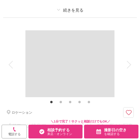
✅サンセット撮影
✅ドローン映像も含むダイジェスト映像(楽曲1曲分)
✅新婦美肌補正
プラン詳細
✅幻の島『百合が浜』で撮影も可能（乗船料別途必須）
撮影料
新婦衣装1着
新郎衣装1着
着付け
ヘアメイク
小物一式
このプランで撮影可能な撮影レポート
アルバム 10 P
データ 200 カット
台紙付写真
撮影日：
2025年8月9日
衣装追加
会食
挙式
撮影場所：
与論島・百合が浜 （鹿児島）
（鹿児
家族と撮影
家族用衣装レンタル
ペットと撮影
島）
その他含むもの
新郎様へアセット ・おふたりでカスタマイズできる世界に一つだけのデザ
インアルバム ・カメラマン指名 ・衣装、小物の持ち込み無料 ・アテンドス
相談予約する
撮影日の空き
タッフ同行 ・データ明るさ＆お色味補正 ・雨天時補償
来店・オンライン
を確認する
ロケーション
沖縄リゾートのビーチだけじゃ満足できない!色んなロケ地でもバリエーシ
ョン豊富にお写真を残したい方へ超プレミアムな撮影をお届け☆！
＼1分で完了！サクッと相談だけでもOK／
【ドローン特化フォト＆ムービー】ビーチ1ヶ所 / お写真
大迫力のジンベイザメと夢のフォトウェディングが叶う＊豪華な1DAYウェ
相談予約する
撮影日の空き
30カット / ドローンムービー5カット / 選べるオプション
来店・オンライン
を確認する
電話する
ディングフォトツアー⭐︎