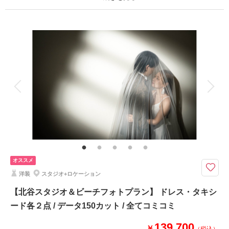
✅雨天時補償
✅サロン内衣装全て追加料金なし
プラン詳細
撮影料
新婦衣装1着
新郎衣装1着
このプランで撮影可能な撮影レポート
着付け
ヘアメイク
小物一式
撮影日：
2025年7月5日
アルバム
データ 120 カット
台紙付写真
撮影場所：
熱田ビーチ・ザネー浜・残波岬・宇座ビ
衣装追加
会食
挙式
ーチ
（沖縄）
家族と撮影
家族用衣装レンタル
ペットと撮影
その他含むもの
「ベビーシッター」5時間付、データはダウンロード形式にて納品、ブー
相談予約する
撮影日の空き
来店・オンライン
を確認する
ケ、ブートニア、ヘアアクセサリー、靴、撮影小物、データ明るさ＆お色味
補正、ご希望リクエストカット、衣装小物持ち込み無料、雨天時保証、キッ
ズ衣装・ヘアメイク
オススメ
洋装
スタジオ+ロケーション
ベビーシッター付きだから、お子様連れの撮影も安心！☆ 北谷サロン内の
キッズスペースには、おもちゃ絵本やオムツなども揃っています☆
【北谷スタジオ＆ビーチフォトプラン】 ドレス・タキシ
お子様連れに嬉しいオプションが盛りだくさん♪
ード各２点 / データ150カット / 全てコミコミ
✅ベビーシッター5時間（1名）
139,700
￥