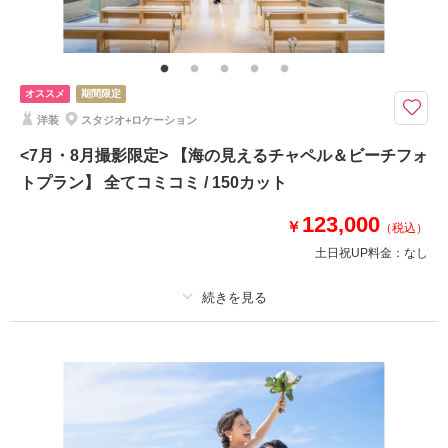
事前来店なしで撮影
持ち込み衣装
オススメ
期間限定
洋装
スタジオ+ロケーション
<7月・8月撮影限定> 【海の見えるチャペル＆ビーチフォ
トプラン】 全てコミコミ / 150カット
123,000
￥
（税込）
土日祝UP料金：
なし
適用条件：
7月・8月撮影の方限定の直前割！
プラン詳細
撮影料
新婦衣装1着
新郎衣装1着
着付け
ヘアメイク
小物一式
アルバム
データ 150 カット
台紙付写真