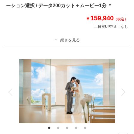
スタイリッシュなフォトスタジオと、沖縄で人気No1のビーチフォトがセッ
ーション選択 / データ200カット＋ムービー1分 ＊
トなった撮影プランです＊
北谷サロンから歩いていけるビーチでサクッと撮影！！
159,940
￥
（税込）
✅撮影に必要なもの全て込み
土日祝UP料金：
なし
✅サロン内衣装全て追加料金なし
✅新郎新婦様お衣装各２着ずつ
✅雨天補償
プラン詳細
相談予約する
撮影日の空き
撮影料
新婦衣装1着
新郎衣装1着
来店・オンライン
を確認する
着付け
ヘアメイク
小物一式
アルバム
データ 200 カット
台紙付写真
衣装追加
会食
挙式
家族と撮影
家族用衣装レンタル
ペットと撮影
その他含むもの
ドローン映像も収録されたダイジェスト映像1分付、データはダウンロード
形式にてフルサイズデータを納品♪、ブーケ、ヘアアクセサリー、靴、デー
タ明るさ＆お色味補正、選べるロケ地2ヶ所、雨天時保証