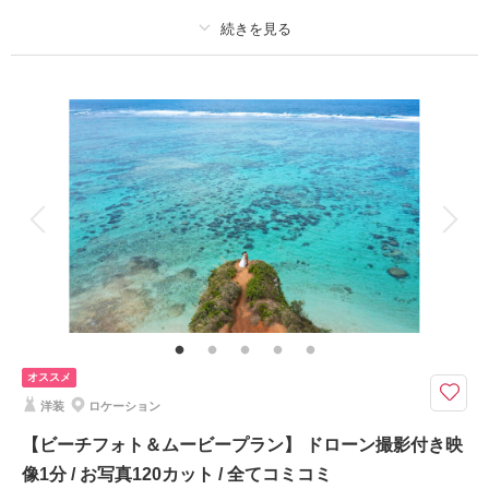
《特典》
適用条件：
7月・8月撮影の方限定の直前割！
✅ウォーターイン撮影を半額の¥13,200でのご案内
プラン詳細
このプランで撮影可能な撮影レポート
撮影料
新婦衣装2着
新郎衣装2着
着付け
ヘアメイク
小物一式
撮影日：
2025年8月6日
撮影場所：
アラハビーチ
（沖縄）
アルバム 1 P
データ 100 カット
台紙付写真
衣装追加
会食
挙式
家族と撮影
家族用衣装レンタル
ペットと撮影
その他含むもの
相談予約する
撮影日の空き
来店・オンライン
を確認する
データはダウンロード形式にてフルサイズデータを納品♪ブーケ、ブートニ
ア、ヘアアクセサリー、靴、撮影小物、データ明るさ＆お色味補正、ご希望
リクエストカット、衣装小物持ち込み無料
オススメ
海のみえるチャペルでおふたりだけのリゾートウェディング＋ビーチ撮影で
洋装
ロケーション
いろんなバリエーションでお写真を残せるのが嬉しいポイント＊
【ビーチフォト＆ムービープラン】 ドローン撮影付き映
チャペルBlessed by the sea + ビーチ撮影
像1分 / お写真120カット / 全てコミコミ
ドレス＆タキシードが2着ずつ含まれているので、チャペルとビーチで違う