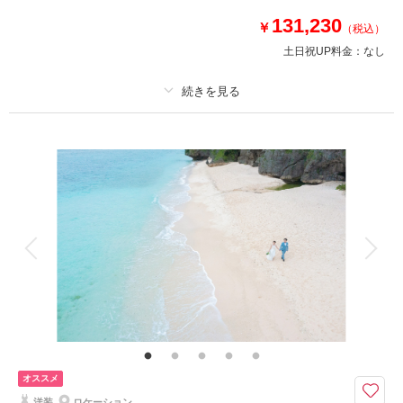
お衣装での撮影が可能です♪
131,230
￥
（税込）
✅撮影に必要なもの全て込み
土日祝UP料金：
なし
✅オリジナル台紙（フォリオ）１面
✅アクセサリー・小物
✅アテンド
プラン詳細
相談予約する
撮影日の空き
撮影料
新婦衣装1着
新郎衣装1着
来店・オンライン
を確認する
着付け
ヘアメイク
小物一式
アルバム
データ 120 カット
台紙付写真
衣装追加
会食
挙式
家族と撮影
家族用衣装レンタル
ペットと撮影
その他含むもの
ドローン映像も収録されたダイジェスト映像1分付、データはダウンロード
形式にてフルサイズデータを納品♪ブーケ、ブートニア、ヘアアクセサリ
ー、靴、撮影小物、データ明るさ＆お色味補正、雨天時保証＊その他割引と
併用できません。
オススメ
洋装
ロケーション