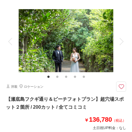
プラン詳細
このプランで撮影可能な撮影レポート
撮影料
新婦衣装1着
新郎衣装1着
撮影日：
2025年8月16日
着付け
ヘアメイク
小物一式
撮影場所：
ザネー浜・アラハビーチ
（沖縄）
アルバム
データ 200 カット
台紙付写真
衣装追加
会食
挙式
家族と撮影
家族用衣装レンタル
ペットと撮影
その他含むもの
相談予約する
撮影日の空き
来店・オンライン
を確認する
データはダウンロード形式にてフルサイズデータを納品♪ブーケ、ブートニ
ア、ヘアアクセサリー、靴、撮影小物、データ明るさ＆お色味補正、ご希望
リクエストカット、衣装小物持ち込み無料、雨天時保証
洋装
ロケーション
人気NO.1！思わず言葉を失うほど美しい海で叶える与論島フォトウェディ
ング♪衣装、ヘアメイク、写真、全てコミコミです！
【瀬底島フクギ通り＆ビーチフォトプラン】超穴場スポ
『ヨロンブルー』の圧倒的に美しい海と与論島の大自然で撮影できるプラン
ット２箇所 / 200カット / 全てコミコミ
✅与論島2ヶ所で撮影
136,780
✅撮影に必要なアイテム全て込み
￥
（税込）
✅ウォーターイン撮影
土日祝UP料金：
なし
✅ドローンフォト