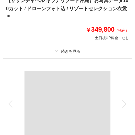
【サザンチャペル キラナリゾート沖縄】お写真データ10
人気オプションがすべてセットになったプレミアム1DAYプラン
0カット / ドローンフォト込 / リゾートセレクション衣裳
✅全エリアのロケ地が選べる
＊
✅新郎新婦衣装2着ずつ
✅新郎様ヘアセット
349,800
￥
（税込）
✅ドローンフォト
土日祝UP料金：
なし
✅ウォーターイン
✅サンセット撮影
✅カメラマン指名無料
✅ダイジェスト映像（ドローン映像を含む）
プラン詳細
撮影料
新婦衣装1着
新郎衣装1着
このプランで撮影可能な撮影レポート
着付け
ヘアメイク
小物一式
撮影日：
2025年8月11日
撮影場所：
座喜味城跡・残波岬・アラハビーチ
アルバム
データ 100 カット
台紙付写真
（沖縄）
衣装追加
会食
挙式
家族と撮影
家族用衣装レンタル
ペットと撮影
その他含むもの
相談予約する
撮影日の空き
サザンチャペル キラナリゾート沖縄使用料・ノバレーゼ リゾートウェディ
来店・オンライン
を確認する
ングセレクションお衣裳各1点・ヘアアイテム・新婦様ヘアメイク・新郎様