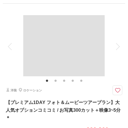
プラン詳細
このプランで撮影可能な撮影レポート
撮影料
新婦衣装1着
新郎衣装1着
撮影日：
2025年7月20日
着付け
ヘアメイク
小物一式
撮影場所：
熱田ビーチ・ザネー浜・残波岬
（沖
アルバム
データ 300 カット
台紙付写真
縄）
衣装追加
会食
挙式
家族と撮影
家族用衣装レンタル
ペットと撮影
その他含むもの
相談予約する
撮影日の空き
来店・オンライン
を確認する
ドローンフォト,ブーケ、ヘアアクセサリー、靴、データ明るさ＆お色味補
正、雨天時保証
観光でも人気のグリーンスポットから人気ビーチまで最高峰の沖縄フォトウ
洋装
ロケーション
ェディングをぜひマーブルリゾートウェディング沖縄で...*＊
日中からサンセット撮影まで北部エリアからロケーション地を3〜4ヶ所選
【プレミアム1DAY フォト＆ムービーツアープラン】大
べるプラン
人気オプションコミコミ / お写真300カット＋映像3~5分
✅撮影に必要なアイテム全て込み
＊
✅ドローンフォト
✅サンセット撮影