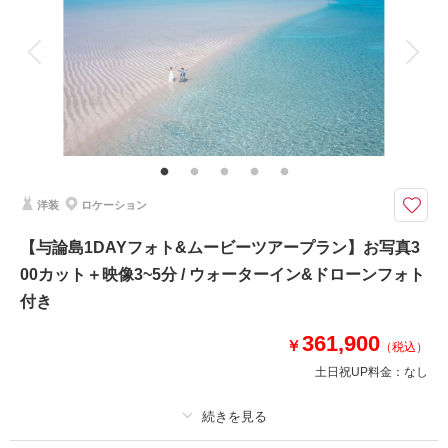
アルバム
データ 300 カット
台紙付写真
衣装追加
会食
挙式
家族と撮影
家族用衣装レンタル
ペットと撮影
その他含むもの
データはダウンロード形式にてフルサイズデータを納品♪ブーケ、ブートニ
ア、ヘアアクセサリー、靴、撮影小物、データ明るさ＆お色味補正、ご希望
リクエストカット、衣装小物持ち込み無料、雨天時保証
洋装
ロケーション
穏やかな時間の流れを感じながら 石垣島を思う存分満喫♪ドローンフォト
＋アルバム＋ウォーターイン撮影が含まれた盛りだくさんプラン＊
【与論島1DAYフォト&ムービーツアープラン】お写真3
石垣島を日中からサンセットまで満喫できるフォト＆ムービープラン
00カット＋映像3~5分 / ウォーターイン&ドローンフォト
✅ご希望の撮影スポット巡り
付き
✅ドローンフォト
✅ウォーターイン撮影
361,900
￥
（税込）
✅サンセット撮影
土日祝UP料金：
なし
✅ドローン映像を含むダイジェスト映像(楽曲1曲分)
✅ミニアルバム（ete20P）