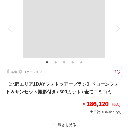
✅ドローンフォト(10カット)
着付け
ヘアメイク
小物一式
アルバム 20 P
データ 300 カット
台紙付写真
このプランで撮影可能な撮影レポート
衣装追加
会食
挙式
撮影日：
2024年9月6日
家族と撮影
家族用衣装レンタル
ペットと撮影
撮影場所：
熱田ビーチ
（沖縄）
その他含むもの
沖縄本島内 3 箇所以上での撮影・新郎様ヘアセット ・サンセット撮影 ・ド
ローン映像も収録されたダイジェスト映像(楽曲1曲分) ・ミニアルバム（ete
20P） ・アテンドスタッフ同行 ・データ明るさ＆お色味補正 ・雨天時補償
相談予約する
撮影日の空き
来店・オンライン
を確認する
洋装
ロケーション
欲しいもの全てがついた満足プラン♪沖縄本島全エリアから選べるロケ地＋
ドローン映像が含まれた映像＋サンセット撮影＋新郎様ヘアセット
【北部エリア1DAYフォトツアープラン】ドローンフォ
1日かけておふたりのお好みのロケーション地3〜4ヶ所回れるお写真300カ
ト＆サンセット撮影付き / 300カット / 全てコミコミ
ットと1曲分のダイジェストムービー付きプラン
186,120
✅ドローンフォト
￥
（税込）
✅サンセット撮影
土日祝UP料金：
なし
✅ミニアルバム（ete20P）
✅3分〜5分のダイジェストムービー（ドローン映像を含む）