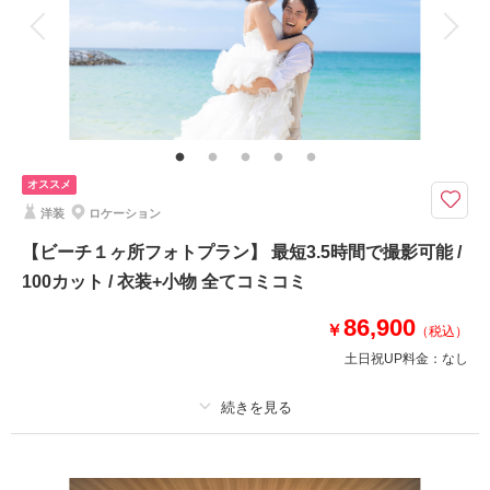
衣装追加
会食
挙式
家族と撮影
家族用衣装レンタル
ペットと撮影
その他含むもの
データはダウンロード形式にてフルサイズデータを納品♪ブーケ、ブートニ
ア、ヘアアクセサリー、靴、撮影小物 データ明るさ＆お色味補正、ご希望
リクエストカット、衣装小物持ち込み無料、雨天時保証
オススメ
海のみえるチャペルでおふたりだけのリゾートウェディング＋ビーチ撮影で
洋装
ロケーション
いろんなバリエーションでお写真を残せるのが嬉しいポイント＊
【ビーチ１ヶ所フォトプラン】 最短3.5時間で撮影可能 /
目の前にグリーンと広大な海が広がるチャペルとビーチ撮影のプランです＊
100カット / 衣装+小物 全てコミコミ
✅撮影に必要なもの全て込み
86,900
￥
✅サロン内衣装全て追加料金なし
（税込）
✅撮影2箇所（チャペルBlessed By The Sea ＆ビーチ
土日祝UP料金：
なし
✅雨天時補償
相談予約する
撮影日の空き
プラン詳細
来店・オンライン
を確認する
撮影料
新婦衣装1着
新郎衣装1着