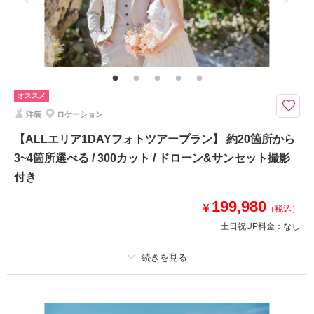
てはご希望日でご案内できないこともございます。ウォーターイン50％OF
Fクーポン、ドローン写真、ダウンロード形式にて納品♪データ明るさ＆お
相談予約する
撮影日の空き
来店・オンライン
を確認する
色味補正、雨天時保証＊その他割引と併用できません。
ダイナミックなドローンフォト希望ならこのプランが1番お得！コスパGOO
D!＊映えGOOD!なプラン☆更にウォーターイン撮影半額♩
ドローンフォト撮影込みでお写真100カット納品プラン
オススメ
洋装
ロケーション
✅撮影に必要なアイテム全て込み
✅ドローンフォト
【ALLエリア1DAYフォトツアープラン】 約20箇所から
✅雨天時補償
3~4箇所選べる / 300カット / ドローン&サンセット撮影
✅サロン内衣装全て追加料金なし
付き
《特典》
✅プラン限定！ウォーターイン撮影が通常価格¥26,400を半額の¥13,200で
199,980
￥
（税込）
のご案内
土日祝UP料金：
なし
このプランで撮影可能な撮影レポート
プラン詳細
撮影日：
2025年4月16日
撮影場所：
ザネー浜
（沖縄）
撮影料
新婦衣装1着
新郎衣装1着