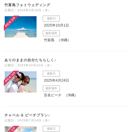
アクセス/TEL
スタジオトップ
竹富島フォトウェディング
公開日：2026年3月19日（木）
こだわりポイント
PICK UP
撮影日
2025年10月1日
撮影場所
竹富島
（沖縄）
ありのままの自分たちらしく♪
公開日：2025年10月22日（水）
海での撮影
チャペルでの撮影
PICK UP
撮影日
2025年4月24日
撮影場所
百名ビーチ
（沖縄）
動画の作成
豊富なドレス
チャペル & ビーチプラン♪
公開日：2025年7月24日（木）
ドローン撮影
人気スポットでの撮影
衣装追加無料
PICK UP
撮影日
子供用の衣装
家族・友人と撮影
赤ちゃん対応施設