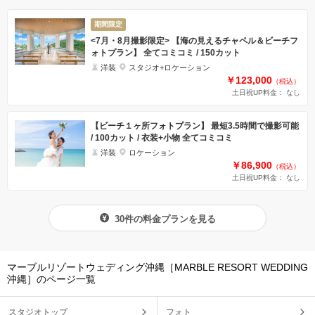
期間限定
<7月・8月撮影限定> 【海の見えるチャペル＆ビーチフ
ォトプラン】 全てコミコミ / 150カット
洋装
スタジオ+ロケーション
￥123,000
（税込）
土日祝UP料金： なし
【ビーチ１ヶ所フォトプラン】 最短3.5時間で撮影可能
/ 100カット / 衣装+小物 全てコミコミ
洋装
ロケーション
￥86,900
（税込）
土日祝UP料金： なし
30件の料金プランを見る
マーブルリゾートウェディング沖縄［MARBLE RESORT WEDDING
沖縄］のページ一覧
スタジオトップ
フォト