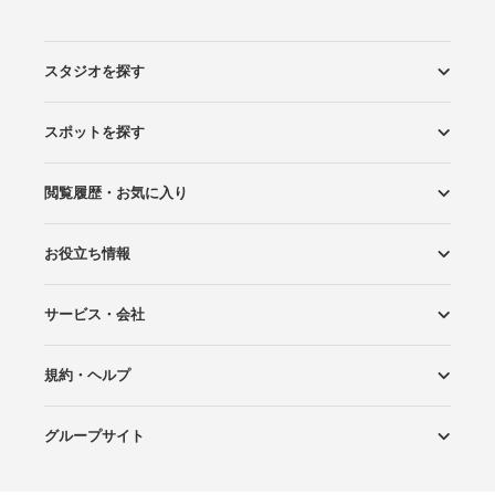
スタジオを探す
スポットを探す
エリアから探す
こだわりから探す
NEW PHOTO STYLE
プランから探す
フォトタイプ診断
フォトグラファーから探す
国内リゾートから探す
閲覧履歴・お気に入り
ロケーションから探す
スタジオから探す
お役立ち情報
閲覧スタジオ
お気に入り
サービス・会社
Wedding Photo マガジン
はじめてガイド
規約・ヘルプ
Photoraitとは
スタジオの掲載について
お問い合わせ
運営会社
サイトマップ
グループサイト
プライバシーポリシー
利用規約
ヘルプ