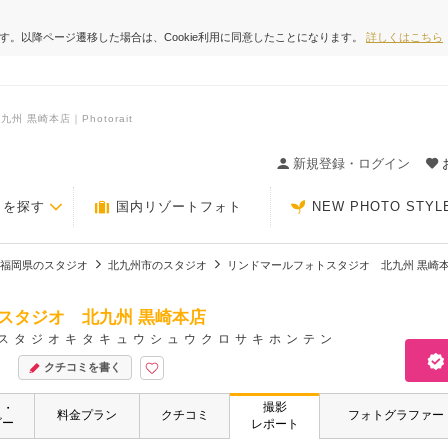
ます。以降ページ遷移した場合は、Cookie利用に同意したことになります。
詳しくはこちら
黒崎本店｜Photorait
ィングの決め手が見つかるクチコミサイト-Photorait
新規登録・ログイン
トを探す
国内リゾートフォト
NEW PHOTO STYL
福岡県のスタジオ
北九州市のスタジオ
リンドマールフォトスタジオ 北九州 黒崎
スタジオ 北九州 黒崎本店
スタジオキタキュウシュウクロサキホンテン
クチコミを書く
撮影
ト・
料金プラン
クチコミ
フォトグラファー
ビー
レポート