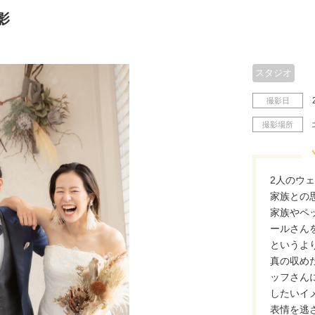
影
スタジオ
撮影日
撮影場所
2人のウ
家族との
家族やペ
ールさん
というよ
真の収め
ッフさん
したいイ
表情を逃