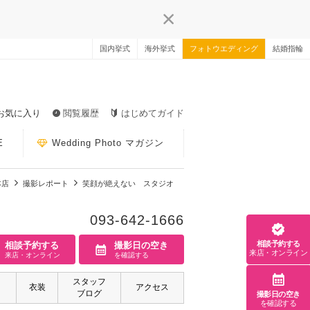
国内挙式
海外挙式
フォトウエディング
結婚指輪
お気に入り
閲覧履歴
はじめてガイド
E
Wedding Photo マガジン
本店
撮影レポート
笑顔が絶えない スタジオ
093-642-1666
相談予約する
相談予約する
撮影日の空き
来店・オンライン
来店・オンライン
を確認する
スタッフ
衣装
アクセス
ブログ
撮影日の空き
を確認する