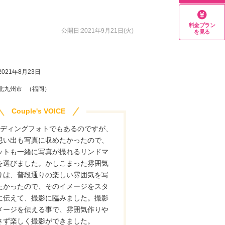
料金プラン
公開日:2021年9月21日(火)
を見る
2021年8月23日
北九州市
（福岡）
Couple's VOICE
ェディングフォトでもあるのですが、
思い出も写真に収めたかったので、
ットも一緒に写真が撮れるリンドマ
を選びました。かしこまった雰囲気
りは、普段通りの楽しい雰囲気を写
たかったので、そのイメージをスタ
に伝えて、撮影に臨みました。撮影
メージを伝える事で、雰囲気作りや
さず楽しく撮影ができました。