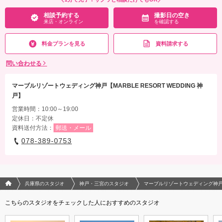
衣装追加
会食
挙式
相談予約する
撮影日の空き
来店・オンライン
を確認する
家族と撮影
家族用衣装レンタル
ペットと撮影
料金プランを見る
資料請求する
その他含むもの
洋衣装新婦様1点新郎様1点/写真150カット以上撮影･納品/小物/新婦様ヘアメイク/ア
問い合わせる
テンドスタッフ同行/データ明るさ＆色味補正/リクエストカット/家族･ペットと撮影/
持ち込み無料/ブーケ/ブートニア/雨天時保証
マーブルリゾートウェディング神戸【MARBLE RESORT WEDDING 神
戸】
相談予約する
撮影日の空き
来店・オンライン
を確認する
営業時間：10:00～19:00
定休日：不定休
資料送付方法：
郵送・メール
078-389-0753
フォトウエディング/結婚写真のPhotorait ホーム
兵庫県のスタジオ
神戸・三宮のスタジオ
マーブルリゾートウェディング神戸【MA
こちらのスタジオをチェックした人におすすめのスタジオ