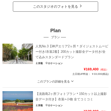
このスタジオのフォトを見る
Plan
プラン
人気No.3【神戸エリア2ヶ所＊ダイジェストムービ
ー付き/衣装2着】200カット撮影全データ付き/全
て込みスタンダードプラン
洋装
ロケーション
¥169,400
（税込）
土日祝UP料金：
￥33,000
(税込)
このプランの詳細を見る
高級感溢れる神戸のスポット！海も街並みも大満喫°˖✧
【淡路島2ヶ所フォトプラン＊150カット以上撮影
旧居留地・神戸ハーバーランド・北野異人館エリアから
お好きなエリアを2ヶ所お選びいただけます✴︎
全データ付き】衣装+小物 全てコミコミ
洋装
ロケーション
〈含まれるもの〉