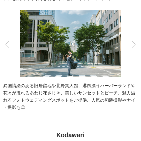
アクセス/TEL
スタジオトップ
こだわりポイント
海での撮影
チャペルでの撮影
異国情緒のある旧居留地や北野異人館、港風漂うハーバーランドや
花々が溢れるあわじ花さじき、美しいサンセットとビーチ、魅力溢
れるフォトウェディングスポットをご提供♩人気の和装撮影やナイ
ト撮影も◎
スタジオでの撮影
動画の作成
ペットと撮影
庭園での撮影
人気スポットでの撮影
Kodawari
夜景での撮影
衣装の試着
撮影前の打ち合わせ