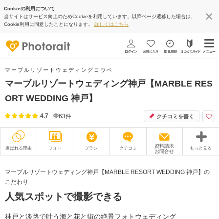
Cookieの利用について
当サイトはサービス向上のためCookieを利用しています。以降ページ遷移した場合は、
Cookie利用に同意したことになります。
詳しくはこちら
マーブルリゾートウェディングコウベ
マーブルリゾートウェディング神戸【MARBLE RES
ORT WEDDING 神戸】
4.7
63
件
クチコミを書く
資料請求
選ばれる理由
フォト
プラン
クチコミ
もっと見る
お問合せ
撮影レポート
フォトグラファー
マーブルリゾートウェディング神戸【MARBLE RESORT WEDDING 神戸】の
こだわり
衣装
ムービー
人気スポットで撮影できる
オプション
ブログ
神戸と淡路で叶う海と花と街の絶景フォトウェディング