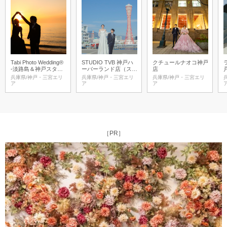
Tabi Photo Wedding®︎
STUDIO TVB 神戸ハ
クチュールナオコ神戸
-淡路島＆神戸スタジ
ーバーランド店（スタ
店
オ-
ジオTVB）
兵庫県/神戸・三宮エリ
兵庫県/神戸・三宮エリ
兵庫県/神戸・三宮エリ
ア
ア
ア
［PR］