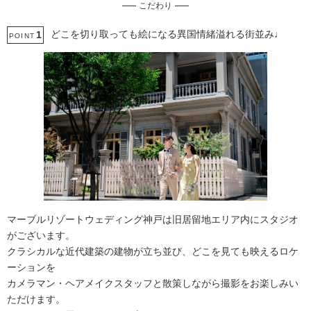
こだわり
フォトグラファー指名
歴史的建造物での撮影
どこを切り取っても絵になる異国情緒溢れる街並み♩
1
POINT
マーブルリゾートウェディング神戸は旧居留地エリア内にスタジオ
がございます。
クラシカルな近代建築の建物が立ち並び、どこを見ても映えるロケ
ーションを
カメラマン・ヘアメイクスタッフと散策しながら撮影をお楽しみい
ただけます。