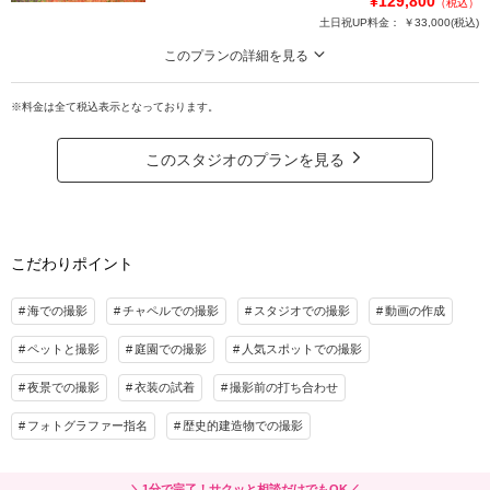
¥129,800
（税込）
・洋装衣装新婦様2点新郎様1点
土日祝UP料金：
￥33,000
(税込)
・写真データ200カット以上撮影/納品
・ダイジェストムービー2分
このプランの詳細を見る
・ヘアメイク
淡路島の魅力的なロケーション地を2ヶ所選べるおすすめプラン！ビーチ＆花畑
やビーチ＆岩場のあるビーチなどお好きな場所を選べます♩
※料金は全て税込表示となっております。
プラン詳細
神戸の都会の雰囲気とは違う広大なロケーションが魅力です！
撮影料
新婦衣装2着
新郎衣装1着
このスタジオのプランを見る
【選べるエリア】
着付け
ヘアメイク
小物一式
①浦県民サンビーチ
アルバム
データ 200カット
台紙付写真
​②花さじき
③慶野松原海水浴場
衣装追加
会食
挙式
こだわりポイント
④大浜海水浴場
家族と撮影
家族用衣装レンタル
ペットと撮影
⑤吹上浜
海での撮影
チャペルでの撮影
スタジオでの撮影
動画の作成
その他含むもの
から2ヶ所選べます！
洋衣装新婦様2点新郎様1点/写真200カット以上撮影･納品/ダイジェストムービー2分/
ペットと撮影
庭園での撮影
人気スポットでの撮影
※夢舞台と植物園での撮影は別途申請料金¥40,950が発生します。
小物/新婦様ヘアメイク/アテンドスタッフ同行/データ明るさ＆色味補正/リクエストカ
ット/家族･ペットと撮影/持ち込み無料/ブーケ/ブートニア/雨天時保証
夜景での撮影
衣装の試着
撮影前の打ち合わせ
プラン詳細
フォトグラファー指名
歴史的建造物での撮影
相談予約する
撮影日の空き
撮影料
新婦衣装1着
新郎衣装1着
来店・オンライン
を確認する
着付け
ヘアメイク
小物一式
アルバム
データ 150カット
台紙付写真
＼1分で完了！サクッと相談だけでもOK／