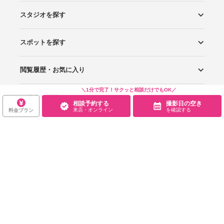
スタジオを探す
スポットを探す
エリアから探す
こだわりから探す
NEW PHOTO STYLE
プランから探す
フォトタイプ診断
フォトグラファーから探す
国内リゾートから探す
閲覧履歴・お気に入り
ロケーションから探す
スタジオから探す
＼1分で完了！サクッと相談だけでもOK／
お役立ち情報
閲覧スタジオ
お気に入り
相談予約する
撮影日の空き
来店・オンライン
を確認する
料金プラン
サービス・会社
Wedding Photo マガジン
はじめてガイド
規約・ヘルプ
Photoraitとは
スタジオの掲載について
お問い合わせ
運営会社
サイトマップ
グループサイト
プライバシーポリシー
利用規約
ヘルプ
Wedding Park
Wedding Park 海外
Ringraph