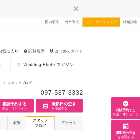
国内挙式
海外挙式
フォトウエディング
結婚指輪
お気に入り
閲覧履歴
はじめてガイド
E
Wedding Photo マガジン
】
スタッフブログ
097-537-3332
相談予約する
撮影日の空き
来店・オンライン
を確認する
相談予約する
来店・オンライン
スタッフ
衣装
アクセス
ブログ
撮影日の空き
を確認する