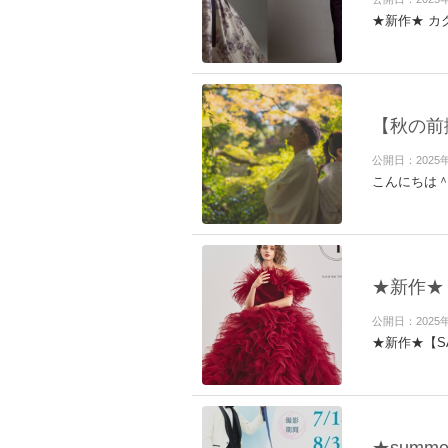
★新作★ カ
【秋の前
公開日：2025
こんにちは
★新作★【
公開日：2025
★新作★【S