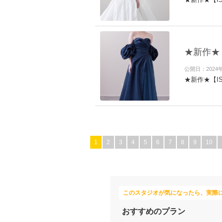
★新作★
公開日：2024
★新作★【I
1
2
3
4
5
6
7
8
9
10
このスタジオが気になったら、実際
おすすめのプラン