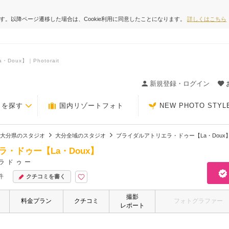
ます。以降ページ遷移した場合は、Cookie利用に同意したことになります。
詳しくはこちら
ux】｜Photorait
ィングの決め手が見つかるクチコミサイト-Photorait
新規登録・ログイン
トを探す
国内リゾートフォト
NEW PHOTO STYL
大分県のスタジオ
大分全域のスタジオ
ブライダルアトリエラ・ドゥー【La・Doux
・ドゥー【La・Doux】
ラドゥー
件
クチコミを書く
撮影
料金プラン
クチコミ
フォトグラファー
レポート