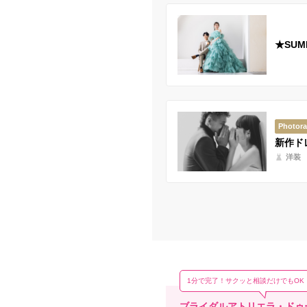
★SU
Photor
新作ド
洋装
1分で完了！サクッと相談だけでもOK
ブライダルアトリエラ・ドゥー