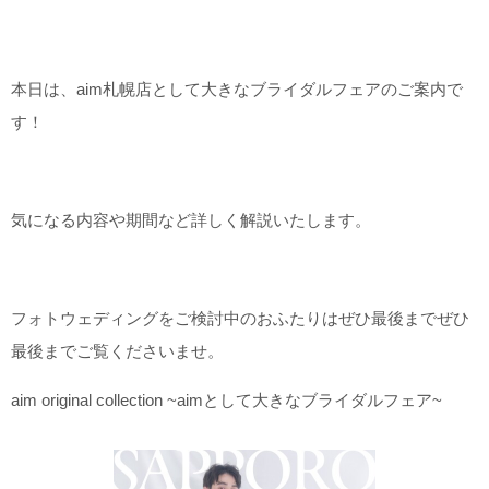
こだわりポイント
本日は、aim札幌店として大きなブライダルフェアのご案内で
す！
事前来店なしで撮影
自慢の修正技術
気になる内容や期間など詳しく解説いたします。
フォトウェディングをご検討中のおふたりはぜひ最後までぜひ
最後までご覧くださいませ。
豊富なカラードレス
衣装の試着
aim original collection ~aimとして大きなブライダルフェア~
スタジオでの撮影
ウェルカムボードの作成
ヘアメイクリハーサル
豊富な色打掛・着物
3万円以下のプラン