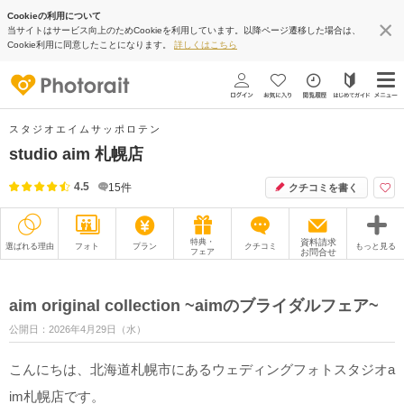
Cookieの利用について
当サイトはサービス向上のためCookieを利用しています。以降ページ遷移した場合は、
Cookie利用に同意したことになります。
詳しくはこちら
スタジオエイムサッポロテン
studio aim 札幌店
4.5
15
件
クチコミを書く
特典・
資料請求
選ばれる理由
フォト
プラン
クチコミ
もっと見る
フェア
お問合せ
撮影レポート
フォトグラファー
aim original collection ~aimのブライダルフェア~
衣装
ムービー
公開日：2026年4月29日（水）
オプション
ブログ
こんにちは、北海道札幌市にあるウェディングフォトスタジオa
アクセス/TEL
スタジオトップ
im札幌店です。