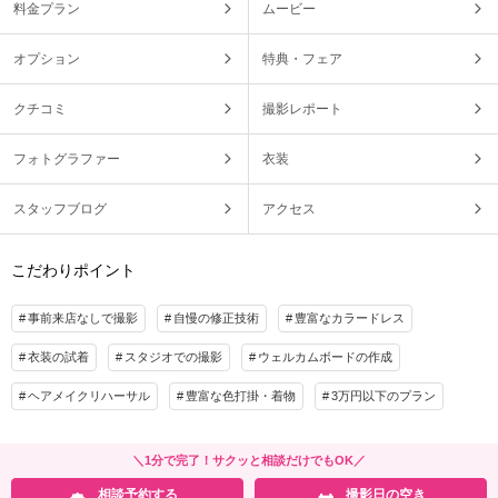
料金プラン
ムービー
オプション
特典・フェア
クチコミ
撮影レポート
フォトグラファー
衣装
スタッフブログ
アクセス
こだわりポイント
事前来店なしで撮影
自慢の修正技術
豊富なカラードレス
衣装の試着
スタジオでの撮影
ウェルカムボードの作成
ヘアメイクリハーサル
豊富な色打掛・着物
3万円以下のプラン
＼1分で完了！サクッと相談だけでもOK／
相談予約する
撮影日の空き