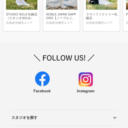
STUDIO SOLA 札幌店
NOBLE JAPAN SAPP
ラヴィファクトリー札
P
（スタジオSOLA）
ORO【ノーブルジャ
幌店
パン札幌】
北海道/札幌市エリア
北海道/札幌市エリア
北海道/札幌市エリア
Facebook
Instagram
スタジオを探す