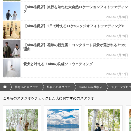
【aim札幌店】旅行を兼ねた大自然ロケーションフォトウェディン
グ
2026年7月30日
【aim札幌店】1日で叶えるロケ×スタジオフォトウェディング✨
2026年7月29日
【aim札幌店】花嫁の新定番！コンクリート背景が選ばれる3つの
理由
2026年7月28日
愛犬と叶える！aimの洗練ソロウェディング
2026年7月27日
フォトウエディング/結婚写真のPhotorait ホーム
北海道のスタジオ
札幌市のスタジオ
studio aim 札幌店
スタッフブロ
こちらのスタジオをチェックした人におすすめのスタジオ