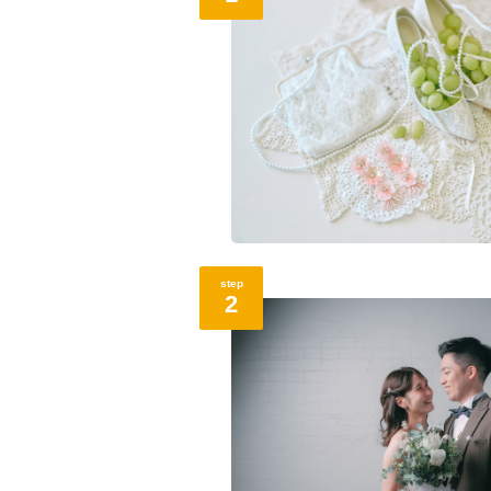
step
2