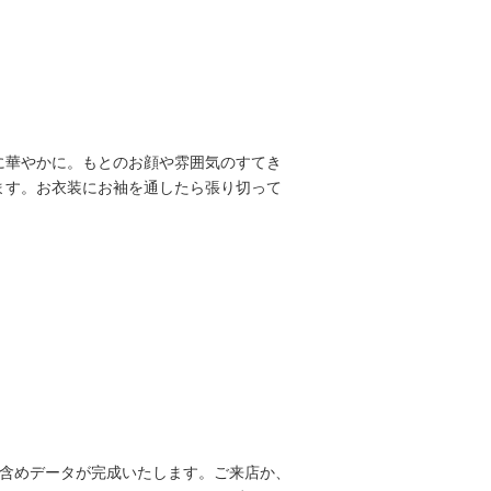
に華やかに。もとのお顔や雰囲気のすてき
ます。お衣装にお袖を通したら張り切って
も含めデータが完成いたします。ご来店か、