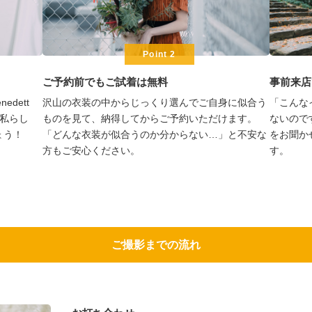
Point 2
ご予約前でもご試着は無料
事前来店
dett
沢山の衣装の中からじっくり選んでご自身に似合う
「こんな
“私らし
ものを見て、納得してからご予約いただけます。
ないので
ょう！
「どんな衣装が似合うのか分からない…」と不安な
をお聞か
方もご安心ください。
す。
ご撮影までの流れ