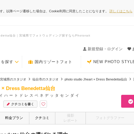
ます。以降ページ遷移した場合は、Cookie利用に同意したことになります。
詳しくはこちら
s Benedetta仙台｜宮城県でフォトウェディング探すならPhotorait
ィングの決め手が見つかるクチコミサイト-Photorait
新規登録・ログイン
トを探す
国内リゾートフォト
NEW PHOTO STYL
宮城県のスタジオ
仙台市のスタジオ
photo studio Jheart × Dress Benedetta仙台
rt × Dress Benedetta仙台
イハートドレスベネデッタセンダイ
クチコミを書く
撮影
料金プラン
クチコミ
フォトグラファー
レポート