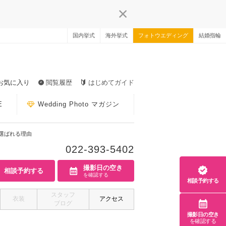
国内挙式
海外挙式
フォトウエディング
結婚指輪
お気に入り
閲覧履歴
はじめてガイド
E
Wedding Photo マガジン
選ばれる理由
022-393-5402
撮影日の空き
相談予約する
を確認する
相談予約する
スタッフ
衣装
アクセス
ブログ
撮影日の空き
を確認する