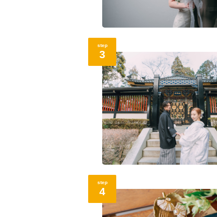
step
3
step
4