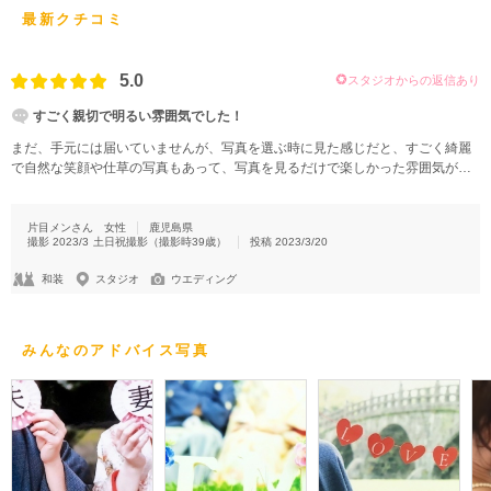
最新クチコミ
5.0
スタジオからの返信あり
すごく親切で明るい雰囲気でした！
まだ、手元には届いていませんが、写真を選ぶ時に見た感じだと、すごく綺麗
で自然な笑顔や仕草の写真もあって、写真を見るだけで楽しかった雰囲気が分
かる写真になっていました。
片目メンさん
女性
鹿児島県
撮影
2023/3
土日祝撮影
（撮影時
39
歳）
投稿
2023/3/20
和装
スタジオ
ウエディング
みんなのアドバイス写真