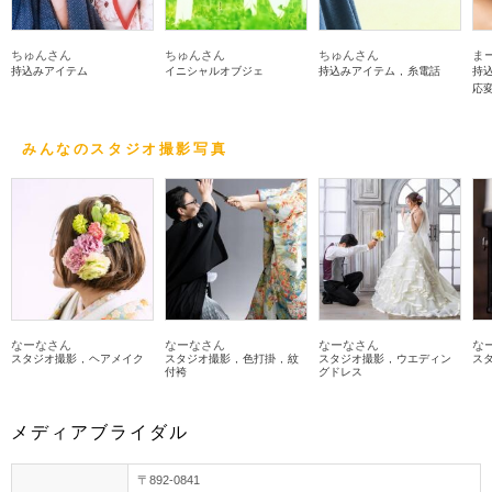
ちゅんさん
ちゅんさん
ちゅんさん
ま
持込みアイテム
イニシャルオブジェ
持込みアイテム
糸電話
持
応
みんなのスタジオ撮影写真
なーなさん
なーなさん
なーなさん
な
スタジオ撮影
ヘアメイク
スタジオ撮影
色打掛
紋
スタジオ撮影
ウエディン
ス
付袴
グドレス
メディアブライダル
〒892-0841