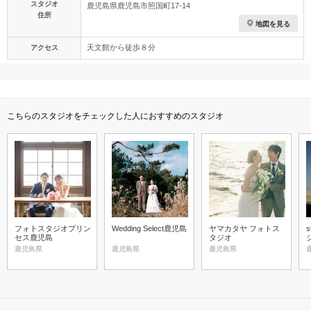
スタジオ
鹿児島県鹿児島市照国町17-14
住所
地図を見る
天文館から徒歩８分
アクセス
こちらのスタジオをチェックした人におすすめのスタジオ
フォトスタジオプリン
Wedding Select鹿児島
ヤマカタヤ フォトス
s
セス鹿児島
タジオ
鹿児島県
鹿児島県
鹿児島県