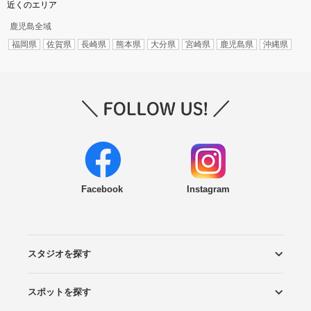
近くのエリア
鹿児島全域
福岡県
佐賀県
長崎県
熊本県
大分県
宮崎県
鹿児島県
沖縄県
Facebook
Instagram
スタジオを探す
スポットを探す
エリアから探す
こだわりから探す
NEW PHOTO STYLE
プランから探す
フォトタイプ診断
フォトグラファーから探す
国内リゾートから探す