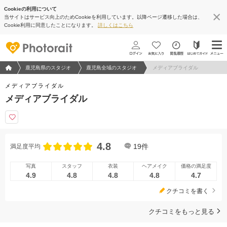
Cookieの利用について
当サイトはサービス向上のためCookieを利用しています。以降ページ遷移した場合は、
Cookie利用に同意したことになります。
詳しくはこちら
フォトウエディング/結婚写真のPhotorait ホーム
鹿児島県のスタジオ
鹿児島全域のスタジオ
メディアブライダル
メディアブライダル
メディアブライダル
4.8
19
件
満足度平均
写真
スタッフ
衣装
ヘアメイク
価格の満足度
4.9
4.8
4.8
4.8
4.7
クチコミを書く
クチコミをもっと見る