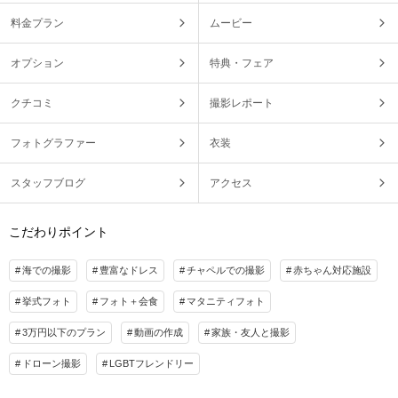
料金プラン
ムービー
オプション
特典・フェア
クチコミ
撮影レポート
フォトグラファー
衣装
スタッフブログ
アクセス
こだわりポイント
海での撮影
豊富なドレス
チャペルでの撮影
赤ちゃん対応施設
挙式フォト
フォト＋会食
マタニティフォト
3万円以下のプラン
動画の作成
家族・友人と撮影
ドローン撮影
LGBTフレンドリー