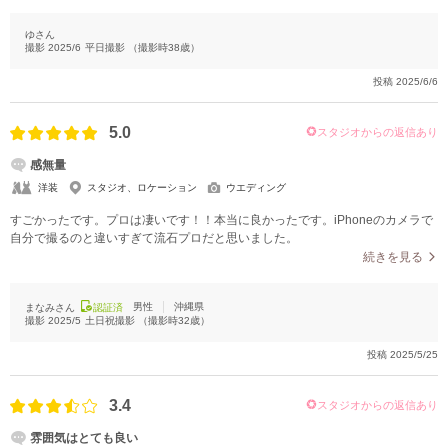
ゆさん
撮影
2025/6
平日撮影
（撮影時
38
歳）
投稿
2025/6/6
5.0
スタジオからの返信あり
感無量
洋装
スタジオ、ロケーション
ウエディング
すごかったです。プロは凄いです！！本当に良かったです。iPhoneのカメラで
自分で撮るのと違いすぎて流石プロだと思いました。
続きを見る
男性
沖縄県
まなみさん
認証済
撮影
2025/5
土日祝撮影
（撮影時
32
歳）
投稿
2025/5/25
3.4
スタジオからの返信あり
雰囲気はとても良い