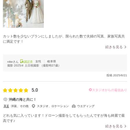
カット数を少ないプランにしましたが、限られた数で夫婦の写真、家族写真共
に満足です！
続きを見る
女性
岐阜県
nikeさん
認証済
撮影
2025/4
土日祝撮影
（撮影時
27
歳）
投稿
2025/6/21
5.0
スタジオからの返信あり
沖縄の海と共に！
洋装、その他
スタジオ、ロケーション
ウエディング
どれも気に入っています！ドローン撮影をしてもらったんですが海も綺麗で最
高です♪
続きを見る