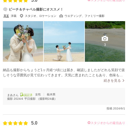
5.0
スタジオからの返信あり
ビーチ＆チャペル撮影にオススメ！
洋装
スタジオ、ロケーション
ウエディング、ファミリー撮影
3
納品も撮影からちょうど1ヶ月経つ頃には届き、確認しましたがどれも笑顔で楽
しそうな雰囲気が見て伝わってきます。天気に恵まれたこともあり、色味もと
ても素敵な仕上がりで大満足でした！ドローン撮影も追加したのですがやって
続きを見る
良かったなと思える仕上がりでした！
女性
栃木県
まあさん
認証済
撮影
2024/4
平日撮影
（撮影時
24
歳）
投稿
2024/6/1
5.0
スタジオからの返信あり