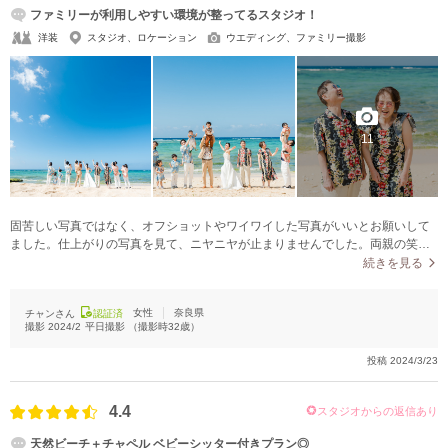
ファミリーが利用しやすい環境が整ってるスタジオ！
洋装
スタジオ、ロケーション
ウエディング、ファミリー撮影
11
固苦しい写真ではなく、オフショットやワイワイした写真がいいとお願いして
ました。仕上がりの写真を見て、ニヤニヤが止まりませんでした。両親の笑顔
ショットなども撮ってもらっていて、いい記念になりました。1つだけ伝えさせ
続きを見る
てもらうとしたら、納品までの1ヶ月待てません。笑もう、楽しみすぎて長い長
い1ヶ月でした(*^^*)でも納品された写真を見て、そんな気持ちも吹っ飛びまし
女性
奈良県
チャンさん
認証済
た！
撮影
2024/2
平日撮影
（撮影時
32
歳）
投稿
2024/3/23
4.4
スタジオからの返信あり
天然ビーチ＋チャペル ベビーシッター付きプラン◎