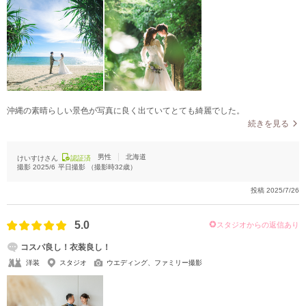
沖縄の素晴らしい景色が写真に良く出ていてとても綺麗でした。
続きを見る
男性
北海道
けいすけさん
認証済
撮影
2025/6
平日撮影
（撮影時
32
歳）
投稿
2025/7/26
5.0
スタジオからの返信あり
コスパ良し！衣装良し！
洋装
スタジオ
ウエディング、ファミリー撮影