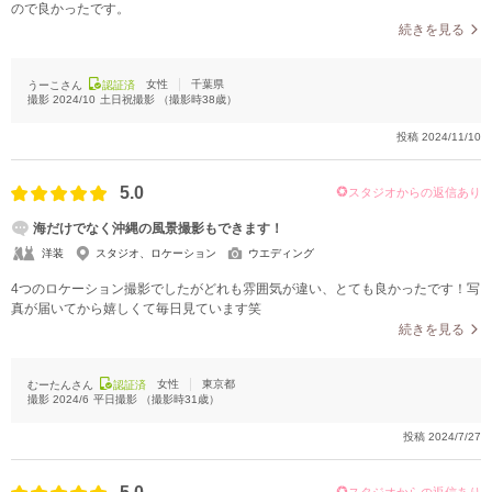
ので良かったです。
続きを見る
女性
千葉県
うーこさん
認証済
撮影
2024/10
土日祝撮影
（撮影時
38
歳）
投稿
2024/11/10
5.0
スタジオからの返信あり
海だけでなく沖縄の風景撮影もできます！
洋装
スタジオ、ロケーション
ウエディング
4つのロケーション撮影でしたがどれも雰囲気が違い、とても良かったです！写
真が届いてから嬉しくて毎日見ています笑
続きを見る
女性
東京都
むーたんさん
認証済
撮影
2024/6
平日撮影
（撮影時
31
歳）
投稿
2024/7/27