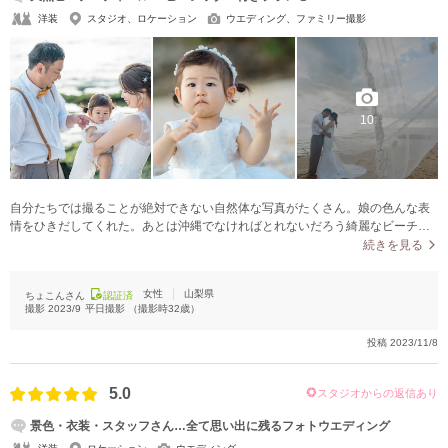
洋装
スタジオ、ロケーション
ウエディング、ファミリー撮影
10
自分たちでは撮ることが絶対できない自然体な写真がたくさん。娘の色んな表
情をひきだしてくれた。あとは沖縄でなければとれないだろう綺麗なビーチで
の写真たちがお気に入りです。
続きを見る
女性
山梨県
ちょこんさん
認証済
撮影
2023/9
平日撮影
（撮影時
32
歳）
投稿
2023/11/8
5.0
スタジオからの返信あり
景色・衣装・スタッフさん…全て思い出に残るフォトウエディング