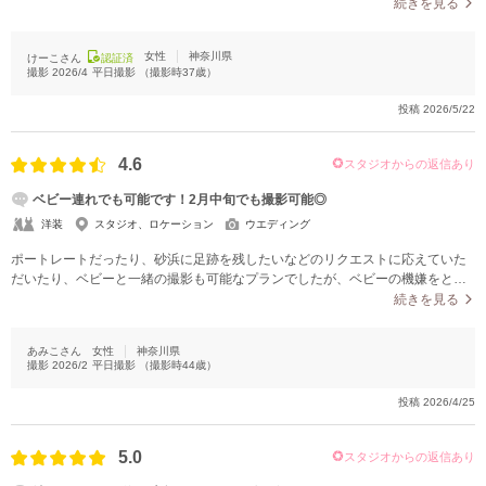
続きを見る
女性
神奈川県
けーこさん
認証済
撮影
2026/4
平日撮影
（撮影時
37
歳）
投稿
2026/5/22
4.6
スタジオからの返信あり
ベビー連れでも可能です！2月中旬でも撮影可能◎
洋装
スタジオ、ロケーション
ウエディング
ポートレートだったり、砂浜に足跡を残したいなどのリクエストに応えていた
だいたり、ベビーと一緒の撮影も可能なプランでしたが、ベビーの機嫌をとる
のに尽力していただき、自然体で撮っていただいてアルバムが到着するのが楽
続きを見る
しみです！
あみこさん
女性
神奈川県
撮影
2026/2
平日撮影
（撮影時
44
歳）
投稿
2026/4/25
5.0
スタジオからの返信あり