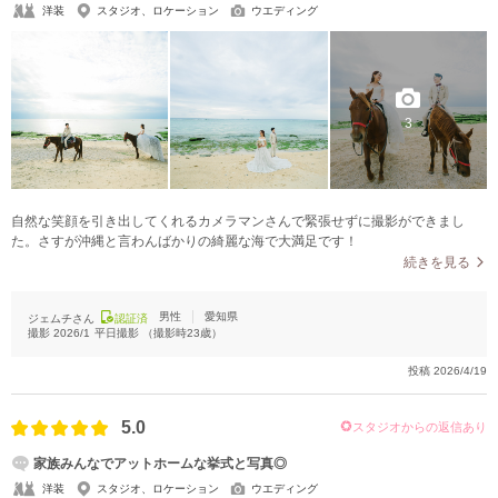
洋装
スタジオ、ロケーション
ウエディング
3
自然な笑顔を引き出してくれるカメラマンさんで緊張せずに撮影ができまし
た。さすが沖縄と言わんばかりの綺麗な海で大満足です！
続きを見る
男性
愛知県
ジェムチさん
認証済
撮影
2026/1
平日撮影
（撮影時
23
歳）
投稿
2026/4/19
5.0
スタジオからの返信あり
家族みんなでアットホームな挙式と写真◎
洋装
スタジオ、ロケーション
ウエディング