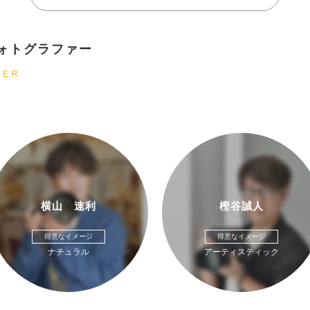
ォトグラファー
HER
横山 速利
樫谷誠人
得意なイメージ
得意なイメージ
ナチュラル
アーティスティック