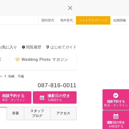
国内挙式
海外挙式
フォトウエディング
結婚指輪
お気に入り
閲覧履歴
はじめてガイド
E
Wedding Photo マガジン
ー
寺嶋 千織
087-816-0011
相談予約する
撮影日の空き
来店・オンライン
を確認する
相談予約する
来店・オンライン
スタッフ
衣装
アクセス
ブログ
撮影日の空き
を確認する