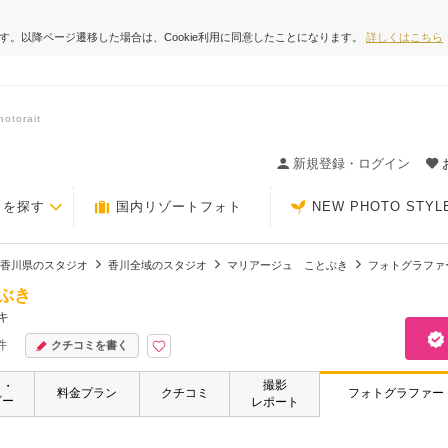
ます。以降ページ遷移した場合は、Cookie利用に同意したことになります。
詳しくはこちら
orait
ィングの決め手が見つかるクチコミサイト-Photorait
新規登録・ログイン
トを探す
国内リゾートフォト
NEW PHOTO STYL
香川県のスタジオ
香川全域のスタジオ
マリアージュ ことぶき
フォトグラファ
ぶき
キ
件
クチコミを書く
撮影
ト・
料金プラン
クチコミ
フォトグラファー
ビー
レポート