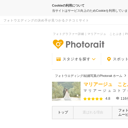
Cookieの利用について
当サイトはサービス向上のためCookieを利用してい
フォトウエディングの決め手が見つかるクチコミサイト
フォトグラファー詳細｜マリアージュ ことぶき｜Phot
-フォトウエデ
スタジオを探す
スポッ
フォトウエディング/結婚写真のPhotorait ホーム
マリアージュ こと
マリアージュコトブ
4.8
116
フォ
トップ
選ばれる理由
ムー