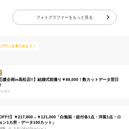
フォトグラファーをもっと見る
にプランを見てみよう！
定
応援企画in高松店!!】結婚式前撮り￥88,000！数カットデータ翌日
！
ーション
OFF‼】￥217,800→￥121,000「白無垢・紋付各1点・洋装1点・ロ
ョン1カ所・データ100カット」
洋装
スタジオ+ロケーション