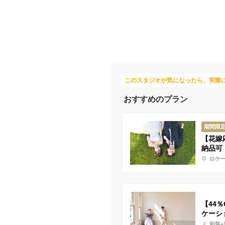
このスタジオが気になったら、実際
おすすめのプラン
期間限
【花嫁
納品可
ロケ
【44％
ケーシ
和装+