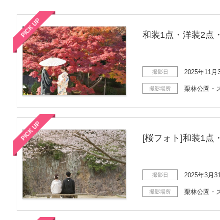
PICK UP
和装1点・洋装2点
2025年11月
撮影日
栗林公園・
撮影場所
PICK UP
[桜フォト]和装1点
2025年3月3
撮影日
栗林公園・
撮影場所