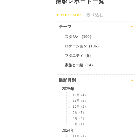
撮影レポート一覧
絞り込む
REPORT SORT
テーマ
スタジオ（100）
ロケーション（136）
マタニティ（5）
家族と一緒（14）
撮影月別
2025年
12月（4）
11月（4）
10月（2）
5月（1）
4月（4）
3月（1）
2024年
11月（1）