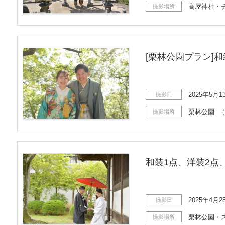
高屋神社・
撮影場所
[栗林公園プラン]
2025年5月1
撮影日
栗林公園
撮影場所
（
和装1点、洋装2点
2025年4月2
撮影日
栗林公園・
撮影場所