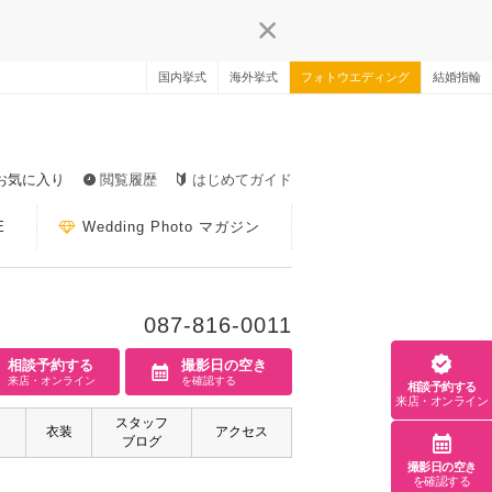
国内挙式
海外挙式
フォトウエディング
結婚指輪
お気に入り
閲覧履歴
はじめてガイド
E
Wedding Photo マガジン
087-816-0011
相談予約する
撮影日の空き
来店・オンライン
を確認する
相談予約する
来店・オンライン
スタッフ
衣装
アクセス
ブログ
撮影日の空き
を確認する