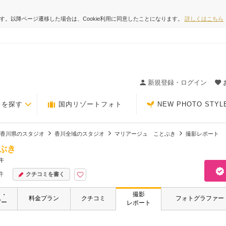
ます。以降ページ遷移した場合は、Cookie利用に同意したことになります。
詳しくはこちら
ィングの決め手が見つかるクチコミサイト-Photorait
新規登録・ログイン
トを探す
国内リゾートフォト
NEW PHOTO STYL
香川県のスタジオ
香川全域のスタジオ
マリアージュ ことぶき
撮影レポート
ぶき
キ
件
クチコミを書く
撮影
ト・
料金プラン
クチコミ
フォトグラファー
ビー
レポート