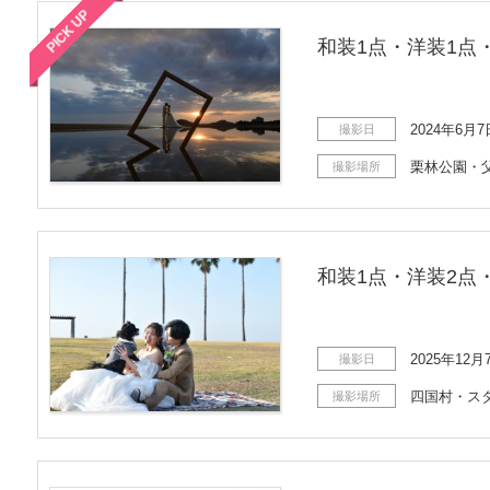
PICK UP
和装1点・洋装1点
2024年6月7
撮影日
栗林公園・
撮影場所
和装1点・洋装2点
2025年12月
撮影日
四国村・ス
撮影場所