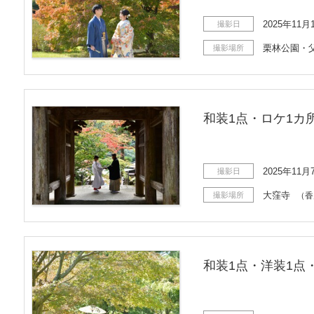
2025年11月
撮影日
栗林公園・
撮影場所
和装1点・ロケ1カ
2025年11月
撮影日
大窪寺
撮影場所
（香
和装1点・洋装1点