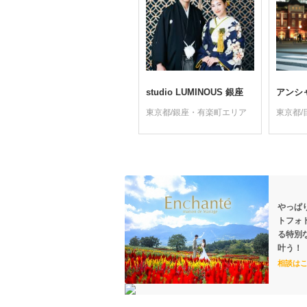
studio LUMINOUS 銀座
アンシ
東京都/銀座・有楽町エリア
東京都
やっぱ
トフォ
る特別
叶う！
相談は