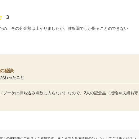
3
ため、その分金額は上がりましたが、雅叙園でしか撮ることのできない
の秘訣
こだわったこと
能（ブーケは持ち込み点数に入らない）なので、2人の記念品（指輪や夫婦お
方々の主観的なご意見・ご感想です。あくまでも参考情報のひとつとしてご活用ください