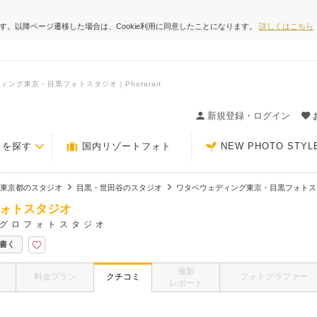
ます。以降ページ遷移した場合は、Cookie利用に同意したことになります。
詳しくはこちら
グ東京・目黒フォトスタジオ｜Photorait
ィングの決め手が見つかるクチコミサイト-Photorait
新規登録・ログイン
トを探す
国内リゾートフォト
NEW PHOTO STYL
東京都のスタジオ
目黒・世田谷のスタジオ
ワタベウェディング東京・目黒フォトス
ォトスタジオ
グロフォトスタジオ
書く
撮影
料金プラン
クチコミ
フォトグラファー
レポート