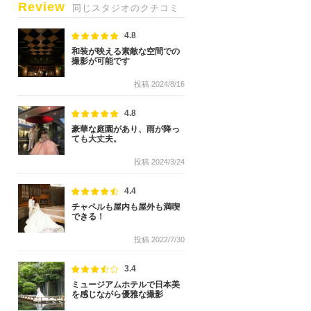
Review
同じスタジオのクチコミ
4.8
和装が映える素敵な空間での
撮影が可能です
投稿 2024/8/16
4.8
豪華な庭園があり、雨が降っ
ても大丈夫。
投稿 2024/3/24
4.4
チャペルも屋内も屋外も満喫
できる！
投稿 2022/7/30
3.4
ミュージアムホテルで日本美
を感じながら優雅な撮影