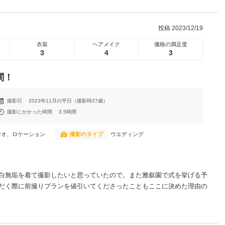
投稿
2023/12/19
衣装
ヘアメイク
価格の満足度
3
4
3
関！
撮影日
2023年11月の平日（撮影時27歳）
撮影にかかった時間
3.5時間
ジオ、ロケーション
撮影のタイプ
ウエディング
白無垢を着て撮影したいと思っていたので。また雅叙園で式を挙げる予
だく際に前撮りプランを値引いてくださったこともここに決めた理由の