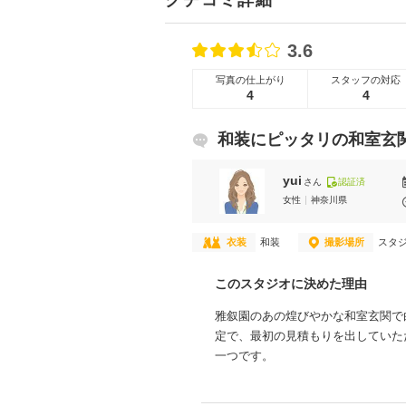
クチコミ詳細
3.6
写真の仕上がり
スタッフの対応
4
4
和装にピッタリの和室玄
yui
さん
認証済
女性
神奈川県
衣装
和装
撮影場所
スタ
このスタジオに決めた理由
雅叙園のあの煌びやかな和室玄関で
定で、最初の見積もりを出していた
一つです。