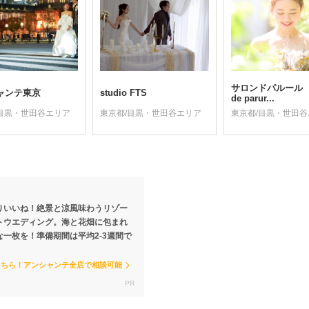
サロンドパルール s
ャンテ東京
studio FTS
de parur...
/目黒・世田谷エリア
東京都/目黒・世田谷エリア
東京都/目黒・世田
りいいね！絶景と涼風味わうリゾー
トウエディング。海と花畑に包まれ
な一枚を！準備期間は平均2-3週間で
こちら！アンシャンテ全店で相談可能