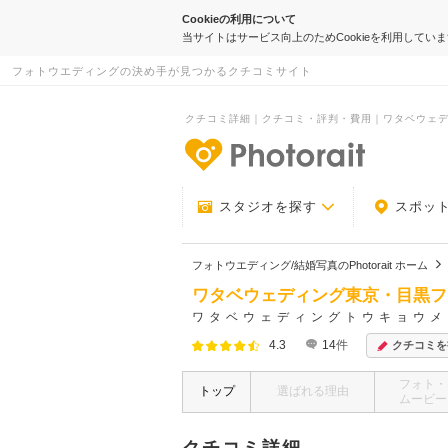
Cookieの利用について
当サイトはサービス向上のためCookieを利用してい
フォトウエディングの決め手が見つかるクチコミサイト
クチコミ詳細｜クチコミ・評判・費用｜ワタベウェディン
-フォトウエデ
スタジオを探す
スポッ
フォトウエディング/結婚写真のPhotorait ホーム
ワタベウェディング東京・目黒フ
ワタベウェディングトウキョウメ
4.3
14
件
クチコミを
フォト・
トップ
選ばれる理由
ムービー