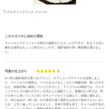
ウエディングドレス
チャペル
このスタジオに決めた理由
チャペルとロケーションの両方の撮影がしたかったのですが、あまり人目に
触れる場所はちょっと恥ずかしいので、撮影場所が多い雅叙園を選びまし
た。
5
写真の仕上がり
3ヶ所の撮影場所を選べるプランに、オプションでチャペルを追加しまし
た。チャペルでの撮影は、ベールを上げるところから指輪交換、誓いのキス
など、結婚式風に撮影していただきました。アトリウムの階段では、ウェデ
ィングドレスの裾のデザインを活かした撮影でした。庭園の2ヶ所では、周
りの木々に赤いドレスと白いタキシードがとても映えて、綺麗に撮れまし
た。持ち込みの「赤い糸」の小道具を使う場所もお任せで決めてもらいまし
たが、上手く撮っていただきました。見本の写真を見て、チャペル内で光の
ハレーションを活かした構図の撮影を希望したのですが、フラッシュなどの