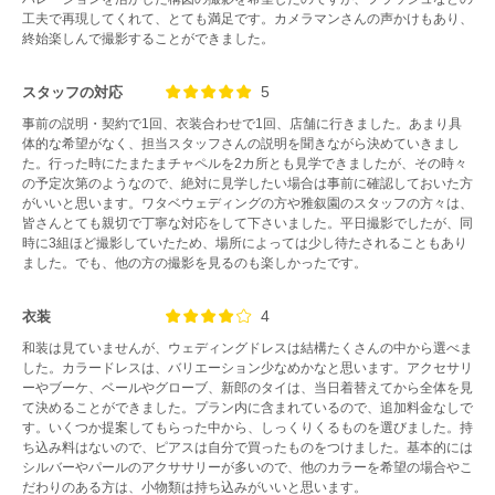
工夫で再現してくれて、とても満足です。カメラマンさんの声かけもあり、
終始楽しんで撮影することができました。
5
スタッフの対応
事前の説明・契約で1回、衣装合わせで1回、店舗に行きました。あまり具
体的な希望がなく、担当スタッフさんの説明を聞きながら決めていきまし
た。行った時にたまたまチャペルを2カ所とも見学できましたが、その時々
の予定次第のようなので、絶対に見学したい場合は事前に確認しておいた方
がいいと思います。ワタベウェディングの方や雅叙園のスタッフの方々は、
皆さんとても親切で丁寧な対応をして下さいました。平日撮影でしたが、同
時に3組ほど撮影していたため、場所によっては少し待たされることもあり
ました。でも、他の方の撮影を見るのも楽しかったです。
4
衣装
和装は見ていませんが、ウェディングドレスは結構たくさんの中から選べま
した。カラードレスは、バリエーション少なめかなと思います。アクセサリ
ーやブーケ、ベールやグローブ、新郎のタイは、当日着替えてから全体を見
て決めることができました。プラン内に含まれているので、追加料金なしで
す。いくつか提案してもらった中から、しっくりくるものを選びました。持
ち込み料はないので、ピアスは自分で買ったものをつけました。基本的には
シルバーやパールのアクササリーが多いので、他のカラーを希望の場合やこ
だわりのある方は、小物類は持ち込みがいいと思います。