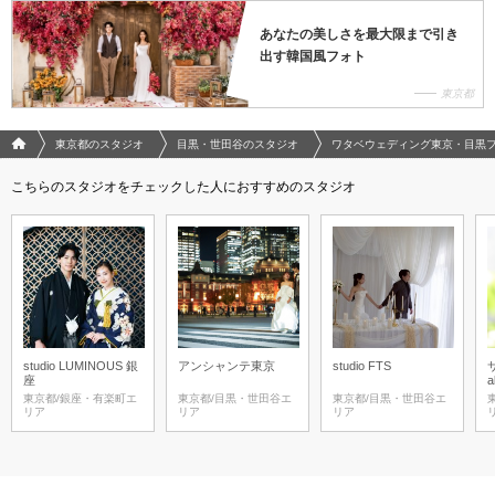
あなたの美しさを最大限まで引き
出す韓国風フォト
東京都
フォトウエディング/結婚写真のPhotorait ホーム
東京都のスタジオ
目黒・世田谷のスタジオ
ワタベウェディング東京・目黒
こちらのスタジオをチェックした人におすすめのスタジオ
studio LUMINOUS 銀
アンシャンテ東京
studio FTS
座
a
東京都/銀座・有楽町エ
東京都/目黒・世田谷エ
東京都/目黒・世田谷エ
リア
リア
リア