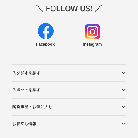
Facebook
Instagram
スタジオを探す
スポットを探す
エリアから探す
こだわりから探す
NEW PHOTO STYLE
プランから探す
フォトタイプ診断
フォトグラファーから探す
国内リゾートから探す
閲覧履歴・お気に入り
ロケーションから探す
スタジオから探す
お役立ち情報
閲覧スタジオ
お気に入り