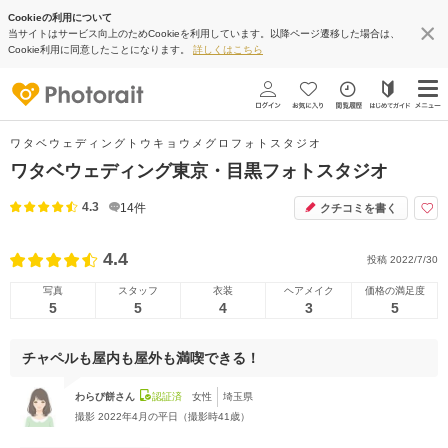
Cookieの利用について
当サイトはサービス向上のためCookieを利用しています。以降ページ遷移した場合は、
Cookie利用に同意したことになります。
詳しくはこちら
ワタベウェディングトウキョウメグロフォトスタジオ
ワタベウェディング東京・目黒フォトスタジオ
4.3
14
件
クチコミを書く
4.4
投稿
2022/7/30
写真
スタッフ
衣装
ヘアメイク
価格の満足度
5
5
4
3
5
チャペルも屋内も屋外も満喫できる！
わらび餅さん
認証済
女性
埼玉県
撮影
2022年4月の平日（撮影時41歳）