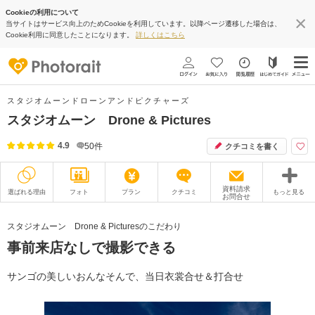
Cookieの利用について
当サイトはサービス向上のためCookieを利用しています。以降ページ遷移した場合は、
Cookie利用に同意したことになります。
詳しくはこちら
スタジオムーンドローンアンドピクチャーズ
スタジオムーン Drone & Pictures
4.9
50
件
クチコミを書く
資料請求
選ばれる理由
フォト
プラン
クチコミ
もっと見る
お問合せ
撮影レポート
フォトグラファー
スタジオムーン Drone & Picturesのこだわり
事前来店なしで撮影できる
衣装
ムービー
オプション
ブログ
サンゴの美しいおんなそんで、当日衣裳合せ＆打合せ
アクセス/TEL
スタジオトップ