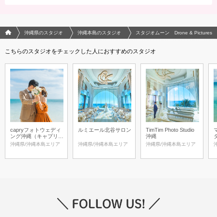
フォトウエディング/結婚写真のPhotorait ホーム
沖縄県のスタジオ
沖縄本島のスタジオ
スタジオムーン Drone & Pictures
こちらのスタジオをチェックした人におすすめのスタジオ
capryフォトウェディ
ルミエール北谷サロン
TimTim Photo Studio
ング沖縄（キャプリィ
沖縄
フォトウェディング沖
沖縄県/沖縄本島エリア
沖縄県/沖縄本島エリア
沖縄県/沖縄本島エリア
縄）