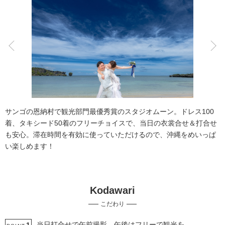
こだわりポイント
チャペルでの撮影
衣装追加無料
サンゴの恩納村で観光部門最優秀賞のスタジオムーン。ドレス100
着、タキシード50着のフリーチョイスで、当日の衣裳合せ＆打合せ
も安心。滞在時間を有効に使っていただけるので、沖縄をめいっぱ
い楽しめます！
海での撮影
ドローン撮影
Kodawari
自慢の修正技術
豊富なドレス
家族・友人と撮影
こだわり
事前来店なしで撮影
挙式フォト
マタニティフォト
動画の作成
土日同一料金
当日打合せで午前撮影 午後はフリーで観光を