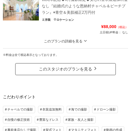
●毎月5組＆撮影日限定の恩納村ビーチフォト
なし『結婚式のような恩納村チャペル＆ビーチプ
●ドローン撮影のＯＰ半額（ドローン操縦の国家ライセンスあり）
ラン』◉青空＆美肌補正2万円付
全ドレス100着＆タキシード50着追加料金なし◆ドレス2着目半額
洋装
ロケーション
明るさ色補正、背景消込、青空＆新婦美肌補正2万円OP付
¥88,000
（税込）
9月の土日祝+9900円
土日祝UP料金：
なし
プラン詳細
このプランの詳細を見る
11周年＆2300組の実績のスタジオムーンで結婚式のような撮影「美しい写真を
撮影料
新婦衣装1着
新郎衣装1着
永遠に、楽しいフォトウエディングをリーズナブルに」
※料金は全て税込表示となっております。
着付け
ヘアメイク
小物一式
●８月中の撮影日限定、５組限定
アルバム
データ 50カット
台紙付写真
●チャペルで結婚式のような撮影（リザンシーパークｏｒムーンビーチ）
このスタジオのプランを見る
●スタジオムーンは全100着ドレス＆タキシード50着追加料金なし！当日予算Ｕ
衣装追加
会食
挙式
Ｐせず安心
家族と撮影
家族用衣装レンタル
ペットと撮影
明るさや色補正、背景消込、青空補正、新婦美肌補正ＯＰ2万円付
その他含むもの
こだわりポイント
プラン詳細
◎データのハイクオリティ補正：明るさ＆色補正、背景の人等の消込みを行い、デー
タファイル便で約2、3週間後納品◎新婦のお顔美肌、青空補正付◎約20種類から選べ
撮影料
新婦衣装1着
新郎衣装1着
チャペルでの撮影
衣装追加無料
海での撮影
ドローン撮影
るブーケ◎ドローン撮影ＯＰ半額◎撮影コーディネーター◎スタジオから撮影場所の
着付け
ヘアメイク
小物一式
往復送迎◎安心の雨天保障
自慢の修正技術
豊富なドレス
家族・友人と撮影
アルバム
データ 50カット
台紙付写真
相談予約する
撮影日の空き
衣装追加
会食
挙式
事前来店なしで撮影
挙式フォト
マタニティフォト
動画の作成