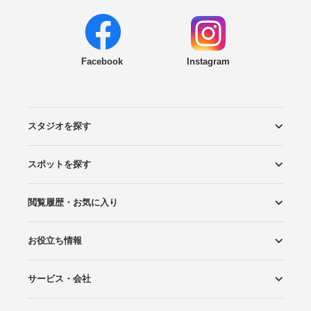
Facebook
Instagram
スタジオを探す
スポットを探す
エリアから探す
こだわりから探す
NEW PHOTO STYLE
プランから探す
フォトタイプ診断
フォトグラファーから探す
国内リゾートから探す
閲覧履歴・お気に入り
ロケーションから探す
スタジオから探す
お役立ち情報
閲覧スタジオ
お気に入り
サービス・会社
Wedding Photo マガジン
はじめてガイド