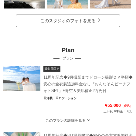
このスタジオのフォトを見る
Plan
プラン
撮影日限定
11周年記念◆9月撮影までドローン撮影ＯＰ半額◆
安心の全衣裳追加料金なし『おんなそんビーチフ
ォトSPL』◉青空＆美肌補正2万円付
洋装
ロケーション
¥55,000
（税込）
土日祝UP料金：
なし
このプランの詳細を見る
11周年＆2300組の実績のスタジオムーンで「美しい写真を永遠に、楽しいフォ
トウエディングをリーズナブルに」
11周年記念◆8月撮影限定◆安心の全衣裳追加料金