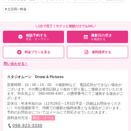
来店・オンライン
を確認する
家族と撮影
家族用衣装レンタル
ペットと撮影
土日同一料金
その他含むもの
◎チャペルセレモニーフォト：挙式風BGM、結婚証明書、フラワーシャワー◎デー
＼1分で完了！サクッと相談だけでもOK／
タのハイクオリティ補正：明るさ＆色補正、背景消込み、青空補正、新婦美肌補正◎
相談予約する
撮影日の空き
約20種類から選べる２つのブーケ◎撮影場所への往復送迎
来店・オンライン
を確認する
相談予約する
撮影日の空き
来店・オンライン
を確認する
料金プランを見る
資料請求する
問い合わせる
スタジオムーン Drone & Pictures
営業時間：10：00～19：00 ※撮影時など、電話応対ができない場合が
ございます。その際は着信記録より改めて折り返しご連絡させていただき
ます。外出先より「080-4699-4367」の携帯番号にてご連絡する場合がご
ざいます。
定休日：年末年始のみ（12月29日～1月5日予定・詳細はお問合せくださ
い）​※出張撮影等で、沖縄での撮影が臨時休業となる場合がございます。
予約のお問合せについてはメールにて対応させていただきます。
資料送付方法：
郵送・メール
098-923-3330