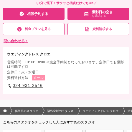
＼1分で完了！サクッと相談だけでもOK／
撮影日の空き
相談予約する
を確認する
料金プランを見る
資料請求する
問い合わせる
ウエディングドレス クロエ
営業時間：10:00~18:00 ※完全予約制となっております。定休日でも撮影
は可能です◎
定休日：火・水曜日
資料送付方法：
メール
024-931-2546
フォトウエディング/結婚写真のPhotorait ホーム
福島県のスタジオ
福島全域のスタジオ
ウエディングドレス クロエ
撮
こちらのスタジオをチェックした人におすすめのスタジオ