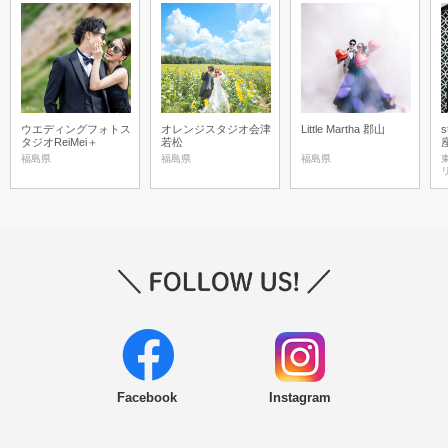
ウエディングフォトス
オレンジスタジオ会津
Little Martha 郡山
s
タジオReiMei＋
若松
福島県
福島県
福島県
Facebook
Instagram