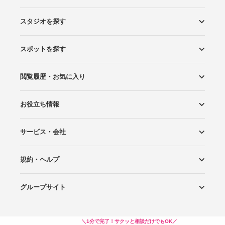
スタジオを探す
スポットを探す
エリアから探す
こだわりから探す
NEW PHOTO STYLE
プランから探す
フォトタイプ診断
フォトグラファーから探す
国内リゾートから探す
閲覧履歴・お気に入り
ロケーションから探す
スタジオから探す
お役立ち情報
閲覧スタジオ
お気に入り
サービス・会社
Wedding Photo マガジン
はじめてガイド
規約・ヘルプ
Photoraitとは
スタジオの掲載について
お問い合わせ
運営会社
サイトマップ
グループサイト
プライバシーポリシー
利用規約
ヘルプ
Wedding Park
Wedding Park 海外
Ringraph
＼1分で完了！サクッと相談だけでもOK／