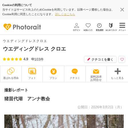
Cookieの利用について
当サイトはサービス向上のためCookieを利用しています。以降ページ遷移した場合は、
Cookie利用に同意したことになります。
詳しくはこちら
ウエディングドレスクロエ
ウエディングドレス クロエ
4.9
103
件
クチコミを書く
資料請求
選ばれる理由
フォト
プラン
クチコミ
もっと見る
お問合せ
撮影レポート
フォトグラファー
撮影レポート
猪苗代湖 アンナ教会
衣装
ムービー
公開日：2026年3月2日（月）
オプション
ブログ
アクセス/TEL
スタジオトップ