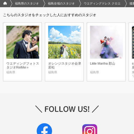
フォトウエディング/結婚写真のPhotorait ホーム
福島県のスタジオ
福島全域のスタジオ
ウエディングドレス クロエ
撮
こちらのスタジオをチェックした人におすすめのスタジオ
ウエディングフォトス
オレンジスタジオ会津
Little Martha 郡山
s
タジオReiMei＋
若松
福島県
福島県
福島県