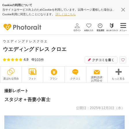
Cookieの利用について
当サイトはサービス向上のためCookieを利用しています。以降ページ遷移した場合は、
Cookie利用に同意したことになります。
詳しくはこちら
ウエディングドレスクロエ
ウエディングドレス クロエ
4.9
103
件
クチコミを書く
資料請求
選ばれる理由
フォト
プラン
クチコミ
もっと見る
お問合せ
撮影レポート
フォトグラファー
撮影レポート
スタジオ＋吾妻小富士
衣装
ムービー
公開日：2025年12月3日（水）
オプション
ブログ
アクセス/TEL
スタジオトップ