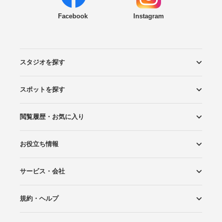
Facebook
Instagram
スタジオを探す
スポットを探す
エリアから探す
こだわりから探す
NEW PHOTO STYLE
プランから探す
フォトタイプ診断
フォトグラファーから探す
国内リゾートから探す
閲覧履歴・お気に入り
ロケーションから探す
スタジオから探す
お役立ち情報
閲覧スタジオ
お気に入り
サービス・会社
Wedding Photo マガジン
はじめてガイド
規約・ヘルプ
Photoraitとは
スタジオの掲載について
お問い合わせ
運営会社
サイトマップ