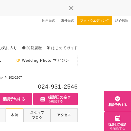
国内挙式
海外挙式
フォトウエディング
結婚指輪
お気に入り
閲覧履歴
はじめてガイド
E
Wedding Photo マガジン
掛
102-2507
024-931-2546
撮影日の空き
相談予約する
を確認する
相談予約する
スタッフ
衣装
アクセス
ブログ
撮影日の空き
を確認する