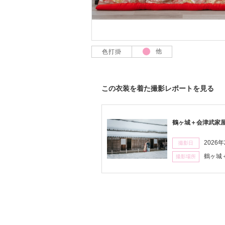
他
色打掛
ピ
ン
ク
この衣装を着た撮影レポートを見る
鶴ヶ城＋会津武家
2026
撮影日
鶴ヶ城
撮影場所