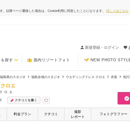
ます。以降ページ遷移した場合は、Cookie利用に同意したことになります。
詳しくはこちら
ィングの決め手が見つかるクチコミサイト-Photorait
新規登録・ログイン
トを探す
国内リゾートフォト
NEW PHOTO STYL
福島県のスタジオ
福島全域のスタジオ
ウエディングドレス クロエ
衣装
色打
 クロエ
クロエ
件
クチコミを書く
撮影
・
料金プラン
クチコミ
フォトグラファー
ー
レポート