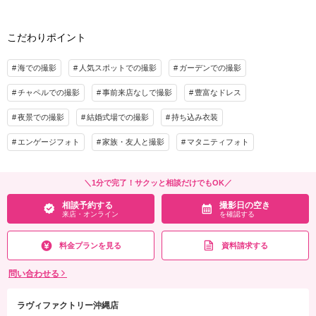
・データ基本補正
プラン詳細
・衣装（ウエディングドレスorカラードレス、タキシード）
こだわりポイント
・新婦ヘアメイク・着付け
撮影料
新婦衣装1着
新郎衣装1着
・チャペル使用料
着付け
ヘアメイク
小物一式
・小物一式
海での撮影
人気スポットでの撮影
ガーデンでの撮影
アルバム
データ 100カット
台紙付写真
・ブーケ（造花・ブートニア）
チャペルでの撮影
事前来店なしで撮影
豊富なドレス
衣装追加
会食
挙式
プラン詳細
家族と撮影
家族用衣装レンタル
ペットと撮影
夜景での撮影
結婚式場での撮影
持ち込み衣装
撮影料
新婦衣装1着
新郎衣装1着
その他含むもの
エンゲージフォト
家族・友人と撮影
マタニティフォト
着付け
ヘアメイク
小物一式
★チャペルでの撮影がお得！期間限定半額キャンペーン開催中！※衣装持ち込み料
アルバム
データ 100カット
台紙付写真
（衣装1点）…新婦¥33,000、新郎¥11,000
＼1分で完了！サクッと相談だけでもOK／
衣装追加
会食
挙式
相談予約する
撮影日の空き
相談予約する
撮影日の空き
家族と撮影
家族用衣装レンタル
ペットと撮影
来店・オンライン
を確認する
来店・オンライン
を確認する
その他含むもの
料金プランを見る
資料請求する
※基本はダウンロード納品となります。
問い合わせる
相談予約する
撮影日の空き
来店・オンライン
を確認する
ラヴィファクトリー沖縄店