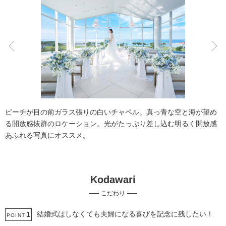
こだわりポイント
海での撮影
人気スポットでの撮影
ビーチが目の前ガラス張りの白いチャペル。真っ青な空と海が望め
る開放感抜群のロケーション。光がたっぷり差し込む明るく開放感
あふれる写真にオススメ。
Kodawari
ガーデンでの撮影
チャペルでの撮影
こだわり
事前来店なしで撮影
豊富なドレス
夜景での撮影
結婚式場での撮影
持ち込み衣装
エンゲージフォト
結婚式はしなくても夫婦になる喜びを記念に残したい！
1
POINT
家族・友人と撮影
マタニティフォト