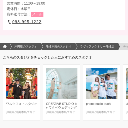
営業時間：11:00～19:00
定休日：水曜日
資料送付方法：
メール
098-995-1222
フォトウエディング/結婚写真のPhotorait ホーム
沖縄県のスタジオ
沖縄本島のスタジオ
ラヴィファクトリー沖縄店
チ
こちらのスタジオをチェックした人におすすめのスタジオ
ワルツフォトスタジオ
CREATIVE STUDIO b
photo studio ouchi
y ワタベウェディング
沖縄県/沖縄本島エリア
沖縄県/沖縄本島エリア
沖縄県/沖縄本島エリア