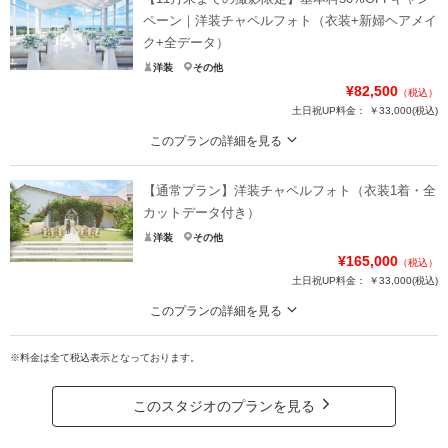
ペーン｜洋装チャペルフォト（衣装+新婦ヘアメイ
ク+全データ）
洋装
その他
¥82,500
（税込）
土日祝UP料金：
￥33,000
(税込)
このプランの詳細を見る
今なら基本料半額！生涯の思い出に残る記念日をお届けするチャペルフォト。
アレンジ自在の演出でおふたりらしく写真で叶える結婚式を。
【通常プラン】洋装チャペルフォト（衣装1着・全
通常価格：165,000円（税込）
カットデータ付き）
洋装
その他
＜含まれるもの＞
¥165,000
（税込）
・全データ（基本補正付き）
土日祝UP料金：
￥33,000
(税込)
・新郎衣装
・新婦衣装
このプランの詳細を見る
・カメラマン（1時間撮影）
写真で叶える結婚式。結婚式を行わなかったとしても これまで関わってくれた
・新婦ヘアメイク
大切な人へ。おふたりらしいフォトウエディングを。
※料金は全て税込表示となっております。
・小物一式
写真に託す 大切な人への溢れる「想い」
・ブーケ（造花・ブートニア）
このスタジオのプランを見る
・美容専属スタッフ
＜含まれるもの＞
・プラン内チャペル1ヶ所
・全撮影データ（100カット）