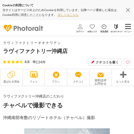
Cookieの利用について
当サイトはサービス向上のためCookieを利用しています。以降ページ遷移した場合は、
Cookie利用に同意したことになります。
詳しくはこちら
ラヴィファクトリーオキナワテン
ラヴィファクトリー沖縄店
4.6
134
件
クチコミを書く
資料請求
選ばれる理由
フォト
プラン
クチコミ
もっと見る
お問合せ
撮影レポート
フォトグラファー
ラヴィファクトリー沖縄店のこだわり
チャペルで撮影できる
衣装
ムービー
オプション
ブログ
沖縄南部有数のリゾートホテル（チャペル）撮影
アクセス/TEL
スタジオトップ