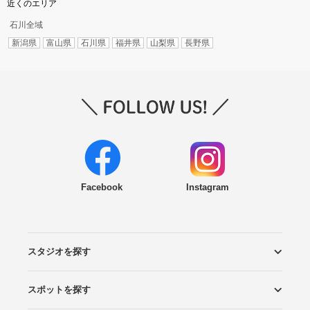
近くのエリア
石川全域
新潟県
富山県
石川県
福井県
山梨県
長野県
Facebook
Instagram
スタジオを探す
スポットを探す
エリアから探す
こだわりから探す
NEW PHOTO STYLE
プランから探す
フォトタイプ診断
フォトグラファーから探す
国内リゾートから探す