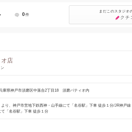
まだこのスタジオ
−
0
件
クチ
ィオ店
テン
154 兵庫県神戸市須磨区中落合2丁目18 須磨パティオ内
」より、神戸市営地下鉄西神・山手線にて「名谷駅」下車 徒歩１分/JR神戸
にて「名谷駅」下車 徒歩１分