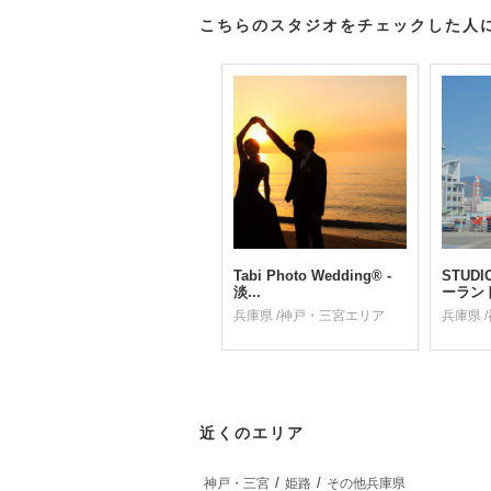
こちらのスタジオをチェックした人
Tabi Photo Wedding®︎ -
STUD
淡...
ーランド
兵庫県 /神戸・三宮エリア
兵庫県 
近くのエリア
神戸・三宮
姫路
その他兵庫県