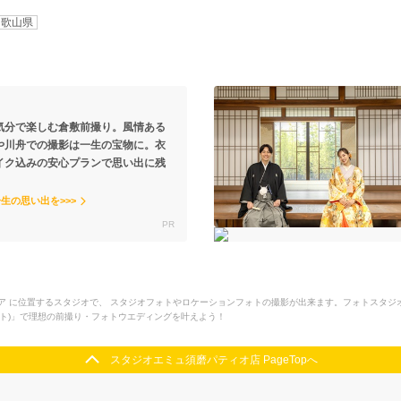
和歌山県
気分で楽しむ倉敷前撮り。風情ある
や川舟での撮影は一生の宝物に。衣
イク込みの安心プランで思い出に残
生の思い出を>>>
ア に位置するスタジオで、 スタジオフォトやロケーションフォトの撮影が出来ます。フォトスタ
トレイト)」で理想の前撮り・フォトウエディングを叶えよう！
スタジオエミュ須磨パティオ店 PageTopへ