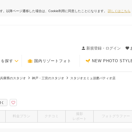
ます。以降ページ遷移した場合は、Cookie利用に同意したことになります。
詳しくはこちら
ィングの決め手が見つかるクチコミサイト-Photorait
新規登録・ログイン
トを探す
国内リゾートフォト
NEW PHOTO STYL
兵庫県のスタジオ
神戸・三宮のスタジオ
スタジオエミュ須磨パティオ店
書く
撮影
料金プラン
クチコミ
フォトグラファー
レポート