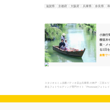
滋賀県
京都府
大阪府
兵庫県
奈良県
小旅行
柳並木
装・メ
る1日を
倉敷で一
スタジオエミュ須磨パティオ店は兵庫県 の神戸・三宮エリ
来るフォトウエディング専門サイト「Photorait(フォ