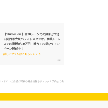
【Studioclori.】全30シーンでの撮影ができ
る関西最大級のフォトスタジオ。和装&ドレ
スでの撮影が9.9万円～叶う！お得なキャン
ペーン開催中！
詳しいプランはこちら＞＞＞
ジオ・サロンの自慢の写真や料金情報をチェック！予約まで出