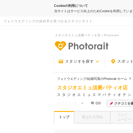
Cookieの利用について
当サイトはサービス向上のためCookieを利用してい
フォトウエディングの決め手が見つかるクチコミサイト
スタジオエミュ須磨パティオ店｜Photorait
-フォトウエデ
スタジオを探す
スポッ
フォトウエディング/結婚写真のPhotorait ホーム
スタジオエミュ須磨パティオ店
スタジオエミュスマパティオテン
−
0
件
クチコミを
フォト・
トップ
選ばれる理由
ムービー