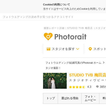
Cookieの利用について
当サイトはサービス向上のためCookieを利用してい
フォトウエディングの決め手が見つかるクチコミサイト
撮影レポート詳細｜STUDIO TVB 梅田店（スタジオTV
-フォトウエデ
スタジオを探す
スポッ
フォトウエディング/結婚写真のPhotorait ホーム
タジオ撮影！
STUDIO TVB 梅
スタジオティヴビー
4.3
385
フォト・
トップ
選ばれる理由
料
ムービー