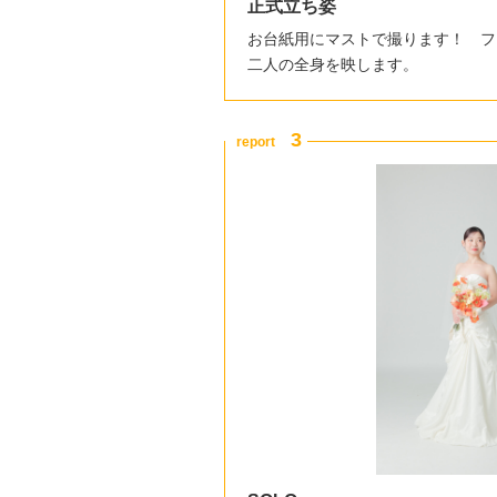
正式立ち姿
お台紙用にマストで撮ります！ フ
二人の全身を映します。