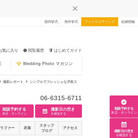
国内挙式
海外挙式
フォトウエディング
結婚指輪
お気に入り
閲覧履歴
はじめてガイド
E
Wedding Photo マガジン
撮影レポート
シンプルでフレッシュな洋装ス
06-6315-6711
相談予約する
相談予約する
撮影日の空き
来店・オンライン
来店・オンライン
を確認する
スタッフ
ラファー
衣装
アクセス
ブログ
撮影日の空き
を確認する