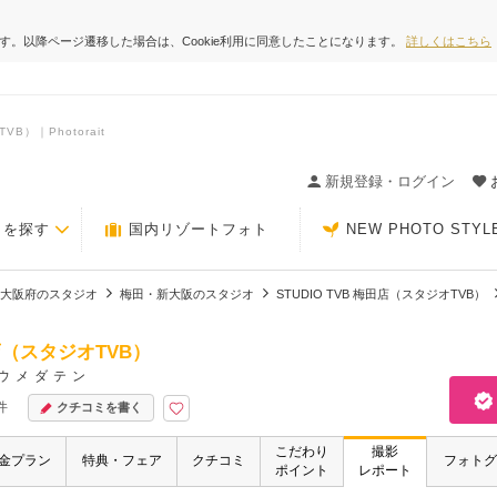
ます。以降ページ遷移した場合は、Cookie利用に同意したことになります。
詳しくはこちら
B）｜Photorait
ィングの決め手が見つかるクチコミサイト-Photorait
新規登録・ログイン
トを探す
国内リゾートフォト
NEW PHOTO STYL
大阪府のスタジオ
梅田・新大阪のスタジオ
STUDIO TVB 梅田店（スタジオTVB）
田店（スタジオTVB）
ウメダテン
件
クチコミを書く
こだわり
撮影
金プラン
特典・フェア
クチコミ
フォトグ
ポイント
レポート