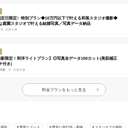
定
指定日限定〉特別プラン◆10万円以下で叶える和装スタジオ撮影◆
な庭園スタジオで叶える結婚写真／写真データ納品
スタジオ
定
撮影限定！和洋ライトプラン】◎写真全データ100カット(美肌補正
チ付き)
洋装
スタジオ
料金プランをもっと見る
と撮影
豊富なドレス
豊富な色打掛・着物
スタジオでの撮影