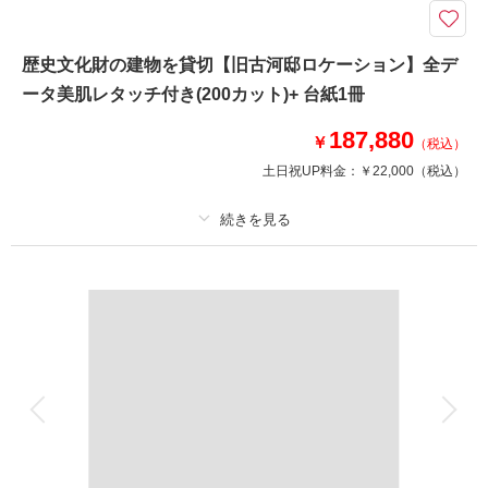
本格的な日本庭園で和装の写真を残せるプランです。美しい木橋、庭園を一
望できる築山など風情のある景色が広がり、春はしだれ桜をはじめソメイヨ
シノ、大島桜が咲き、秋には紅葉が彩りを添えます。苑内には竹林もあり、
歴史文化財の建物を貸切【旧古河邸ロケーション】全デ
多くのシチュエーションを楽しむことができます。
ータ美肌レタッチ付き(200カット)+ 台紙1冊
187,880
このプランで撮影可能な撮影レポート
￥
（税込）
土日祝UP料金：
￥22,000
（税込）
撮影日：
2025年12月1日
撮影場所：
花田苑
（埼玉）
プラン詳細
撮影料
新婦衣装1着
新郎衣装1着
相談予約する
撮影日の空き
着付け
来店・オンライン
ヘアメイク
を確認する
小物一式
アルバム
データ 200 カット
台紙付写真
衣装追加
会食
挙式
家族と撮影
家族用衣装レンタル
ペットと撮影
その他含むもの