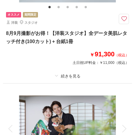
オススメ
期間限定
洋装
スタジオ
8月9月撮影がお得！【洋装スタジオ】全データ美肌レタ
ッチ付き(100カット) + 台紙1冊
91,300
￥
（税込）
土日祝UP料金：
￥11,000
（税込）
適用条件：
9月末までの撮影で両家台紙やフォトボードなど選べる特典プレゼン
ト！
プラン詳細
撮影料
新婦衣装1着
新郎衣装1着
着付け
ヘアメイク
小物一式
アルバム
データ 100 カット
台紙付写真
衣装追加
会食
挙式