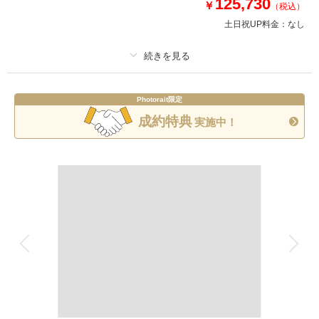
125,730
￥
（税込）
このプランで撮影可能な撮影レポート
土日祝UP料金：
なし
撮影日：
2026年5月12日
撮影場所：
牛嶋神社
（東京）
プラン詳細
Photorait限定
撮影料
新婦衣装1着
新郎衣装1着
成約特典
実施中！
着付け
ヘアメイク
小物一式
相談予約する
撮影日の空き
来店・オンライン
を確認する
アルバム
データ 150 カット
台紙付写真
衣装追加
会食
挙式
家族と撮影
家族用衣装レンタル
ペットと撮影
その他含むもの
レタッチ、アテンド、和傘、草履、扇子
日本庭園の素晴らしさがいっぱい！橋と緑が印象的！
小島の浮かぶ心字池を老樹と散策路が囲む構成で
雪見灯篭が配置され、池には鯉、亀が遊ぶロケーション。
秋は紅葉も見られます。