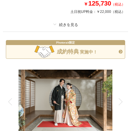
オンライン相談予約する
125,730
￥
（税込）
土日祝UP料金：
￥22,000
（税込）
このプランで撮影可能な撮影レポート
撮影日：
2026年3月17日
撮影場所：
浅草
（東京）
プラン詳細
Photorait限定
撮影料
新婦衣装1着
新郎衣装1着
成約特典
実施中！
着付け
ヘアメイク
小物一式
アルバム
データ 150 カット
台紙付写真
相談予約する
撮影日の空き
来店・オンライン
を確認する
衣装追加
会食
挙式
家族と撮影
家族用衣装レンタル
ペットと撮影
その他含むもの
レタッチ、アテンド、和傘、草履、扇子
和装ならではの本格的な空間で「お手頃価格」で撮影ができちゃいます◎
日本庭園や神社での撮影が叶えられるプランです。
お二人のご記念のウエディングフォトをより素敵な思い出に・・・！
「牛島神社」「旧安田庭園」etc ...