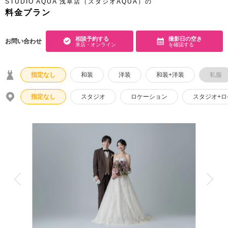
STUDIO AQUA 浅草店（スタジオAQUA）の
料金プラン
こだわりポイント
相談予約する
撮影日の空き
お問い合わせ
来店・オンライン
を確認する
指定なし
和装
洋装
和装+洋装
私服
指定なし
スタジオ
ロケーション
スタジオ+
3万円以下のプラン
ペットと撮影
スタジオでの撮影
家族・友人と撮影
豊富な色打掛・着物
フォトグラファー指名
豊富なドレス
フォト＋会食
夜景での撮影
庭園での撮影
両親の衣装
神社・寺院での撮影