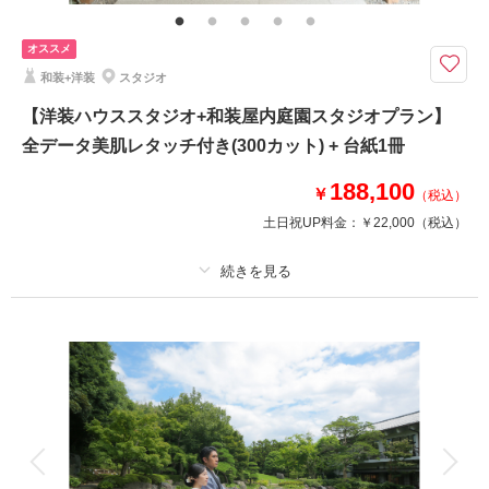
オススメ
このプランで撮影可能な撮影レポート
和装+洋装
スタジオ
撮影日：
2026年7月15日
【洋装ハウススタジオ+和装屋内庭園スタジオプラン】
撮影場所：
旧安田庭園
（東京）
全データ美肌レタッチ付き(300カット) + 台紙1冊
188,100
￥
（税込）
土日祝UP料金：
￥22,000
（税込）
相談予約する
撮影日の空き
来店・オンライン
を確認する
プラン詳細
撮影料
新婦衣装2着
新郎衣装2着
着付け
ヘアメイク
小物一式
アルバム
データ 300 カット
台紙付写真
衣装追加
会食
挙式
家族と撮影
家族用衣装レンタル
ペットと撮影