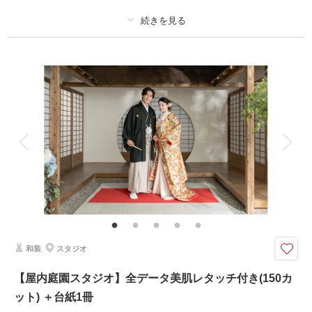
撮影日：
2026年6月8日
撮影場所：
屋内庭園+浅草周辺
（東京）
プラン詳細
撮影料
新婦衣装1着
新郎衣装1着
着付け
ヘアメイク
小物一式
相談予約する
撮影日の空き
来店・オンライン
を確認する
アルバム
データ 200 カット
台紙付写真
衣装追加
会食
挙式
家族と撮影
家族用衣装レンタル
ペットと撮影
その他含むもの
レタッチ,アクセサリー,ヘッドドレス,ベール,グローブ,ブーケ&ブートニア,
靴,ワイシャツ,ネクタイ,カフス,アテンドスタッフ
東京駅や丸の内の街並みでおしゃれに二人だけの1枚を残しませんか？
和装
スタジオ
表情が大きく変わる大都会でロマンチックな撮影を・・・
「東京駅赤レンガ駅舎」をはじめ、「行幸通り」「丸の内仲通り」など東京
【屋内庭園スタジオ】全データ美肌レタッチ付き(150カ
駅周辺スポットで撮影が楽しめるプランです。日中に限らず夜の撮影も◎
ット) ＋台紙1冊
どの季節でも美しい結婚写真が残せます。