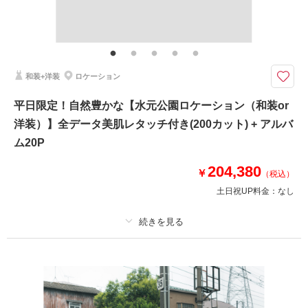
その他含むもの
レタッチ、アテンド、和傘、草履、扇子
シンプルな背景が、お二人の幸せな表情を主役にする一枚
和装を白無垢もしくは色打掛からお選びいただけるスタジオ撮影プランで
和装+洋装
ロケーション
す。背景がシンプルだからこそ、お二人の表情や衣装の美しさが際立つ一枚
に仕上がります。結婚報告用のお写真にも◎ スタジオでは天候や気温に左
平日限定！自然豊かな【水元公園ロケーション（和装or
右されず、ゆっくりと撮影をお楽しみいただけます。
洋装）】全データ美肌レタッチ付き(200カット) + アルバ
ム20P
このプランで撮影可能な撮影レポート
204,380
￥
撮影日：
2026年2月27日
（税込）
撮影場所：
浅草店スタジオ
（東京）
土日祝UP料金：
なし
プラン詳細
相談予約する
撮影日の空き
撮影料
新婦衣装1着
新郎衣装1着
来店・オンライン
を確認する
着付け
ヘアメイク
小物一式