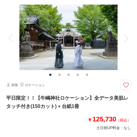
撮影料
新婦衣装1着
新郎衣装1着
着付け
ヘアメイク
小物一式
アルバム
データ 150 カット
台紙付写真
衣装追加
会食
挙式
家族と撮影
家族用衣装レンタル
ペットと撮影
その他含むもの
レタッチ,アクセサリー,ヘッドドレス,ベール,グローブ,ブーケ&ブートニア,
靴,ワイシャツ,ネクタイ,カフス,アテンドスタッフ
海のいきものたちと一緒に特別な一枚を
和装
ロケーション
すみだ水族館を貸し切って、館内のさまざまなスポットで撮影を行うプラ
ン。
平日限定！！【牛嶋神社ロケーション】全データ美肌レ
大水槽を泳ぐ約50種450点もの魚たち、屋内プールを泳ぐペンギン、色鮮や
タッチ付き(150カット) + 台紙1冊
かな照明のなか漂うクラゲなど、たくさんのいきものたちとの撮影が叶いま
す。
125,730
￥
（税込）
土日祝UP料金：
なし
このプランで撮影可能な撮影レポート