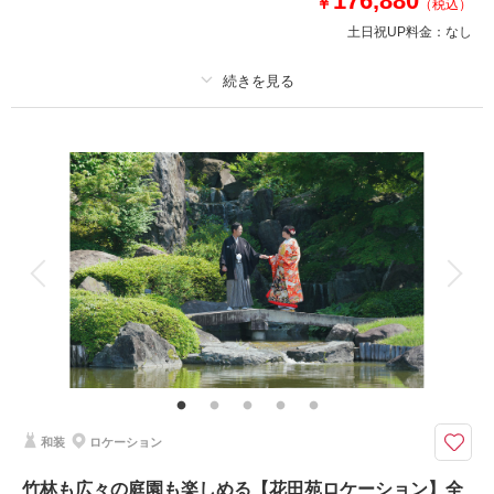
176,880
￥
撮影場所：
江戸川区
（東京）
（税込）
土日祝UP料金：
なし
プラン詳細
相談予約する
撮影日の空き
来店・オンライン
を確認する
撮影料
新婦衣装1着
新郎衣装1着
着付け
ヘアメイク
小物一式
アルバム
データ 200 カット
台紙付写真
衣装追加
会食
挙式
家族と撮影
家族用衣装レンタル
ペットと撮影
その他含むもの
レタッチ,アクセサリー,ヘッドドレス,ベール,グローブ,ブーケ&ブートニア,
靴,ワイシャツ,ネクタイ,カフス,アテンドスタッフ
洋装でも和装でも合う！レトロモダン好きなお二人にピッタリなロケ地
和装
ロケーション
都内にある歴史的邸宅でお二人のご希望の写真を残しませんか。
伝統的な和風建築と西洋の歴史的背景が融合した日本庭園です。
竹林も広々の庭園も楽しめる【花田苑ロケーション】全