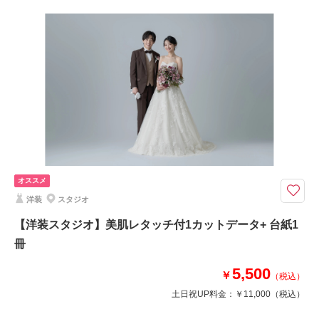
撮影場所：
屋内庭園
（東京）
プラン詳細
撮影料
新婦衣装1着
新郎衣装1着
着付け
ヘアメイク
小物一式
アルバム
データ 200 カット
台紙付写真
相談予約する
撮影日の空き
来店・オンライン
を確認する
衣装追加
会食
挙式
家族と撮影
家族用衣装レンタル
ペットと撮影
下町情緒溢れる東京・浅草の名所を巡るロケーションプラン
東京・浅草のシンボルとして有名な浅草寺の「雷門」、「スカイツリー」な
オススメ
ど浅草の名所を回りながら撮影ができるプランです。思い出にも残る結婚写
真はいかがですか。
洋装
スタジオ
【洋装スタジオ】美肌レタッチ付1カットデータ+ 台紙1
このプランで撮影可能な撮影レポート
冊
撮影日：
2026年7月13日
5,500
￥
撮影場所：
浅草
（東京）
（税込）
土日祝UP料金：
￥11,000
（税込）