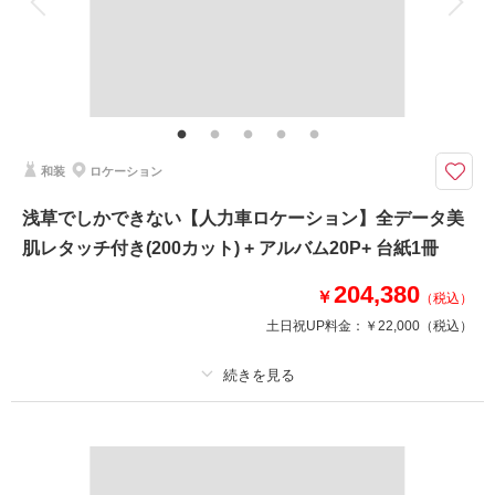
家族と撮影
家族用衣装レンタル
ペットと撮影
その他含むもの
レタッチ,アクセサリー,ヘッドドレス,ベール,グローブ,ブーケ&ブートニア,
靴,ワイシャツ,ネクタイ,カフス,アテンドスタッフ
映画やドラマの撮影でも使用される博物館で残すウェディングフォトプラン
和装
ロケーション
大理石を使った大階段は迫力満点！ボリューム感のあるドレスも一層映えま
す。撮影時は貸切でゆっくりお二人だけで撮影時間をお楽しみいただけるの
浅草でしかできない【人力車ロケーション】全データ美
もポイントです。
肌レタッチ付き(200カット) + アルバム20P+ 台紙1冊
※現在当店ではご予約受付後、撮影確定後に数年お待ち頂く場合がございま
204,380
す。
￥
（税込）
土日祝UP料金：
￥22,000
（税込）
このプランで撮影可能な撮影レポート
撮影日：
2025年2月12日
撮影場所：
プラン詳細
東京国立博物館
（東京）
撮影料
新婦衣装1着
新郎衣装1着
着付け
ヘアメイク
小物一式