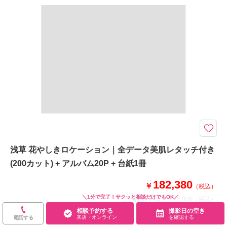
撮影日：
2024年10月21日
撮影料
新婦衣装1着
新郎衣装1着
撮影場所：
水元公園
（東京）
着付け
ヘアメイク
小物一式
アルバム
データ 150 カット
台紙付写真
衣装追加
会食
挙式
家族と撮影
家族用衣装レンタル
ペットと撮影
相談予約する
撮影日の空き
来店・オンライン
を確認する
その他含むもの
レタッチ,アクセサリー,ヘッドドレス,ベール,グローブ,ブーケ&ブートニア,
靴,ワイシャツ,ネクタイ,カフス,アテンドスタッフ
誰よりもオシャレに撮影したいなら。ナチュラル、可愛い、アンティークな
ど様々な雰囲気が楽しめるスタジオです。
浅草 花やしきロケーション｜全データ美肌レタッチ付き
外の光が入るオシャレな空間での撮影。今なら期間限定で生花ならではの香
(200カット) + アルバム20P + 台紙1冊
り溢れるスタジオで、生花&ドライフラワーのドラマチックな雰囲気が楽し
めます。
182,380
いろんなポーズでの撮り方ができるのがこのスタジオの魅力。カメラマンに
￥
（税込）
ぜひ好きな撮り方をご相談を！
＼1分で完了！サクッと相談だけでもOK／
土日祝UP料金：
￥22,000
（税込）
相談予約する
撮影日の空き
来店・オンライン
を確認する
電話する
このプランで撮影可能な撮影レポート