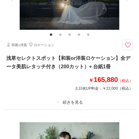
家族と撮影
家族用衣装レンタル
ペットと撮影
その他含むもの
レタッチ、アテンド、和傘、草履、扇子
ハウススタジオで和装撮影がいまのトレンド！大人可愛くおしゃれな和装は
いかが？
和装+洋装
ロケーション
アンティーク・ナチュラル・モダン、様々なテイストでウェディングフォト
が残せます。様々なタイプの小道具も揃った、当店自慢のスタジオ。スタジ
浅草セレクトスポット【和装or洋装ロケーション】全デ
オでは天候や気温に左右されず、ゆっくりと撮影をお楽しみいただけます。
ータ美肌レタッチ付き（200カット）+ 台紙1冊
165,880
このプランで撮影可能な撮影レポート
￥
（税込）
土日祝UP料金：
￥22,000
（税込）
撮影日：
2026年4月30日
撮影場所：
スタジオアクア浅草店
（東京）
プラン詳細
撮影料
新婦衣装1着
新郎衣装1着
相談予約する
撮影日の空き
着付け
来店・オンライン
ヘアメイク
を確認する
小物一式