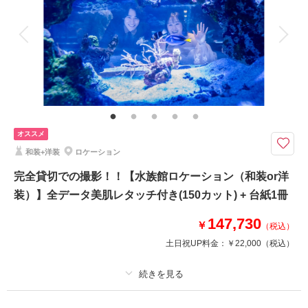
アルバム 20 P
データ 200 カット
台紙付写真
相談予約する
撮影日の空き
来店・オンライン
を確認する
衣装追加
会食
挙式
家族と撮影
家族用衣装レンタル
ペットと撮影
その他含むもの
レタッチ、アテンド、和傘、草履、扇子
滝、池、小川、築山等がある「池泉廻遊式」の日本庭園です。
新緑シーズンだけでなく紅葉や桜が出来るのも魅力の一つ。四季折々で素敵
オススメ
な写真が撮影できます。土日の撮影も可能です。
和装+洋装
ロケーション
完全貸切での撮影！！【水族館ロケーション（和装or洋
相談予約する
撮影日の空き
装）】全データ美肌レタッチ付き(150カット) + 台紙1冊
来店・オンライン
を確認する
147,730
￥
（税込）
土日祝UP料金：
￥22,000
（税込）
プラン詳細