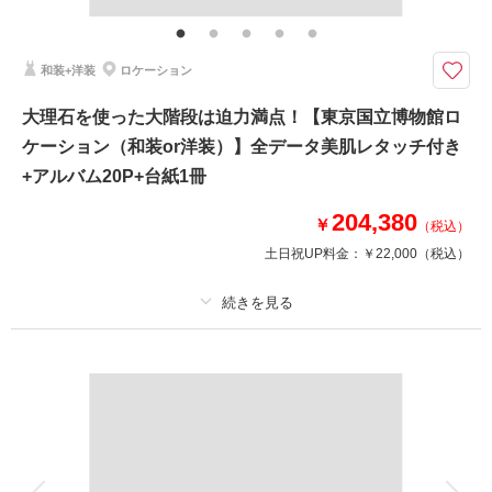
靴,ワイシャツ,ネクタイ,カフス,アテンドスタッフ
恐竜から宇宙技術までフォトジェニックな展示と重要文化財の建築でのロケ
和装+洋装
ロケーション
ーション撮影
野公園内にある国立科学博物館は、大人も楽しめるスケールの大きな展示が
大理石を使った大階段は迫力満点！【東京国立博物館ロ
満載のスポット。自然史と科学技術史に関する国立の総合科学博物館です。
ケーション（和装or洋装）】全データ美肌レタッチ付き
※撮影日決定までに1年〜2年ほどかかる可能性がございます
+アルバム20P+台紙1冊
204,380
￥
（税込）
このプランで撮影可能な撮影レポート
土日祝UP料金：
￥22,000
（税込）
撮影日：
2026年6月4日
撮影場所：
科学博物館
（東京）
プラン詳細
撮影料
新婦衣装1着
新郎衣装1着
着付け
ヘアメイク
小物一式
相談予約する
撮影日の空き
来店・オンライン
を確認する
アルバム 20 P
データ 200 カット
台紙付写真
衣装追加
会食
挙式