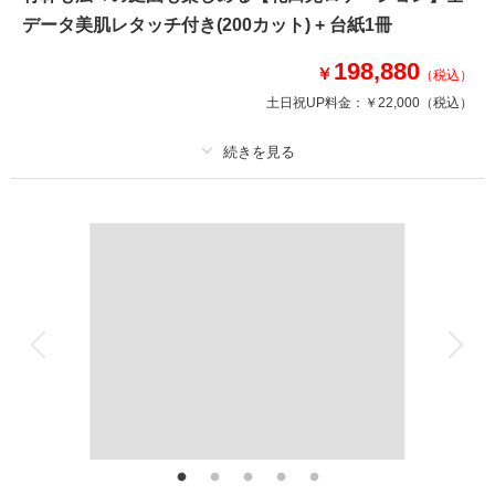
データ美肌レタッチ付き(200カット) + 台紙1冊
このプランで撮影可能な撮影レポート
198,880
￥
（税込）
撮影日：
2025年9月26日
土日祝UP料金：
￥22,000
（税込）
撮影場所：
旧安田楠雄邸庭園
（東京）
プラン詳細
相談予約する
撮影日の空き
撮影料
新婦衣装1着
新郎衣装1着
来店・オンライン
を確認する
着付け
ヘアメイク
小物一式
アルバム
データ 200 カット
台紙付写真
衣装追加
会食
挙式
家族と撮影
家族用衣装レンタル
ペットと撮影
その他含むもの
レタッチ、アテンド、和傘、草履、扇子
【土日祝も撮影可能◎】桜・紅葉も四季折々を楽しめる日本庭園プラン！