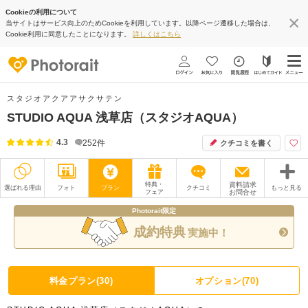
Cookieの利用について
当サイトはサービス向上のためCookieを利用しています。以降ページ遷移した場合は、
Cookie利用に同意したことになります。
詳しくはこちら
スタジオアクアアサクサテン
STUDIO AQUA 浅草店（スタジオAQUA）
4.3
252
件
クチコミを書く
特典・
資料請求
選ばれる理由
フォト
プラン
クチコミ
もっと見る
フェア
お問合せ
Photorait限定
撮影レポート
フォトグラファー
成約特典
実施中！
衣装
ムービー
オプション
ブログ
料金プラン(30)
オプション(70)
アクセス/TEL
スタジオトップ