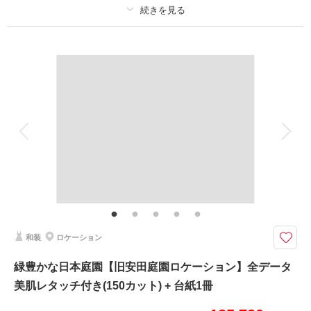
撮影日：
2022年10月11日
撮影場所：
押上
（東京）
プラン詳細
撮影料
新婦衣装1着
新郎衣装1着
着付け
ヘアメイク
小物一式
相談予約する
撮影日の空き
アルバム
データ 150 カット
台紙付写真
来店・オンライン
を確認する
衣装追加
会食
挙式
家族と撮影
家族用衣装レンタル
ペットと撮影
その他含むもの
レタッチ、アテンド、和傘、草履、扇子
神前式の撮影ができる牛嶋神社。近くにはスカイツリーや春は桜も撮影可能
です。
和装
ロケーション
墨田区の下町にある牛嶋神社。隅田川公園に隣接しており、近くにはスカイ
ツリーや浅草の街並みなど、下町らしい景観を楽しむことができます。日本
緑豊かな日本庭園【旧安田庭園ロケーション】全データ
の伝統的な神前式をフォトウェディングで叶えられるロケーションプラン。
美肌レタッチ付き(150カット) + 台紙1冊
【平日撮影限定】