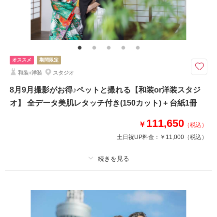
家族と撮影
家族用衣装レンタル
ペットと撮影
その他含むもの
レタッチ,アクセサリー,ヘッドドレス,ベール,グローブ,ブーケ&ブートニア,
靴/ワイシャツ,ネクタイ,カフス,アテンドスタッフ
オススメ
期間限定
シンプルな背景が、お二人の幸せな表情を主役にする一枚
和装+洋装
スタジオ
ウェディングドレスとタキシードを着て、シンプルな背景で撮影する洋装ス
8月9月撮影がお得♪ペットと撮れる【和装or洋装スタジ
タジオプランを東京・神奈川の各店にもご用意。背景がシンプルだからこ
そ、お二人の表情や衣装の美しさが際立つ一枚に仕上がります。
オ】 全データ美肌レタッチ付き(150カット) + 台紙1冊
111,650
￥
（税込）
このプランで撮影可能な撮影レポート
土日祝UP料金：
￥11,000
（税込）
撮影日：
2026年6月25日
撮影場所：
浅草店スタジオ
（東京）
適用条件：
9月末までの撮影で両家台紙やフォトボードなど選べる特典プレゼン
ト！
プラン詳細
撮影料
新婦衣装1着
新郎衣装1着
相談予約する
撮影日の空き
来店・オンライン
を確認する