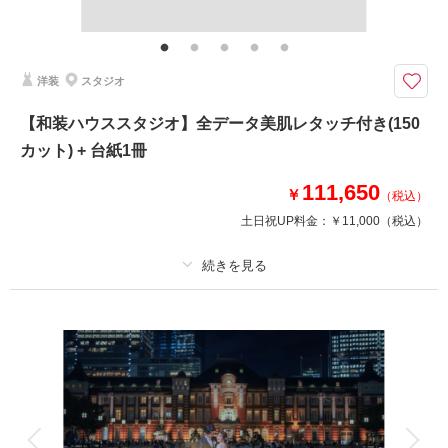
レタッチ,アクセサリー,ヘッドドレス,ベール,グローブ,ブーケ&ブートニア,
靴,ワイシャツ,ネクタイ,カフス,アテンドスタッフ
国の名勝に指定されている歴史文化財の建物を貸切で撮影。クラシカルな雰
洋装
スタジオ
囲気で洋装も和装も似合う
国の名勝に指定されている歴史文化財の建物を貸切で撮影。クラシカルな雰
【和装ハウススタジオ】全データ美肌レタッチ付き(150
囲気で洋装も和装も似合います。天気に左右されず、撮影できます。
カット) + 台紙1冊
111,650
このプランで撮影可能な撮影レポート
￥
（税込）
土日祝UP料金：
￥11,000
（税込）
撮影日：
2026年7月1日
撮影場所：
旧古河邸
（東京）
プラン詳細
撮影料
新婦衣装1着
新郎衣装1着
相談予約する
撮影日の空き
着付け
来店・オンライン
ヘアメイク
を確認する
小物一式
アルバム
データ 150 カット
台紙付写真
衣装追加
会食
挙式