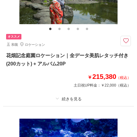
その他含むもの
レタッチ,アクセサリー,ヘッドドレス,ベール,グローブ,ブーケ&ブートニア,
靴,ワイシャツ,ネクタイ,カフス,アテンドスタッフ
【ドレス&和装】おしゃれな背景のハウススタジオと室内に日本庭園を再現
オススメ
した和風スタジオで写真が残せるプラン
和装
ロケーション
最旬トレンドのドレスと和装をご用意。
おしゃれな背景セットでSNS映えも間違いなし！
花畑記念庭園ロケーション｜全データ美肌レタッチ付き
華やかなハウススタジオと、
(200カット) + アルバム20P
年賀状や挨拶状にもぴったりの正座ショットが撮影できる
和室付きの庭園スタジオがセットになったプランです。
215,380
￥
（税込）
土日祝UP料金：
￥22,000
（税込）
このプランで撮影可能な撮影レポート
撮影日：
2026年6月15日
撮影場所：
スタジオAQUA浅草店
（東京）
プラン詳細
撮影料
新婦衣装1着
新郎衣装1着
着付け
ヘアメイク
小物一式