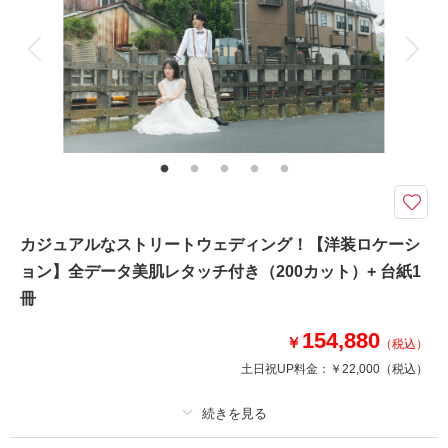
アルバム 20 P
データ 200 カット
台紙付写真
衣装追加
会食
挙式
家族と撮影
家族用衣装レンタル
ペットと撮影
その他含むもの
レタッチ,アクセサリー,ヘッドドレス,ベール,グローブ,ブーケ&ブートニア,
靴,ワイシャツ,ネクタイ,カフス,アテンドスタッフ
海外を感じさせる、広大な草地の丘やメタセコイアの森
【平日撮影限定】
都内とは思えないほどの開放感のある水元公園でウェディングドレスを着て
カジュアルなストリートウェディング！【洋装ロケーシ
撮影が行えるロケーションフォトプランです。四季折々の花や木々をバック
ョン】全データ美肌レタッチ付き（200カット）+ 台紙1
に自然体のお二人を映し出します。可愛く飾り付けて、ピクニック気分で撮
影を楽しみませんか？
冊
154,880
￥
（税込）
このプランで撮影可能な撮影レポート
土日祝UP料金：
￥22,000
（税込）
撮影日：
2026年6月12日
撮影場所：
水元公園
（東京）