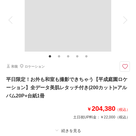
アルバム 20 P
データ 200 カット
台紙付写真
相談予約する
撮影日の空き
衣装追加
会食
挙式
来店・オンライン
を確認する
家族と撮影
家族用衣装レンタル
ペットと撮影
その他含むもの
レタッチ、アテンド、和傘、草履、扇子
雷門、二天門、スカイツリーなど浅草の名所を人力車でたっぷり巡ります。
沿道の皆様に祝福される中、雷門、スカイツリーと観光スポットを巡るのも
和装
ロケーション
楽しみの一つです。笑顔の絶えない撮影になること間違いなしです。車夫さ
んのおもしろトークも楽しんで！
平日限定！お外も和室も撮影できちゃう【平成庭園ロケ
ーション】全データ美肌レタッチ付き(200カット)+アル
このプランで撮影可能な撮影レポート
バム20P+台紙1冊
撮影日：
2024年7月22日
204,380
￥
撮影場所：
浅草
（東京）
（税込）
土日祝UP料金：
￥22,000
（税込）