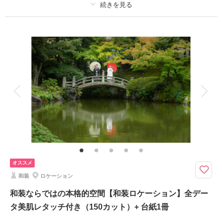
プラン詳細
相談予約する
撮影日の空き
来店・オンライン
を確認する
撮影料
新婦衣装1着
新郎衣装1着
着付け
ヘアメイク
小物一式
アルバム
データ 1 カット
台紙付写真
衣装追加
会食
挙式
家族と撮影
家族用衣装レンタル
ペットと撮影
その他含むもの
レタッチ,アクセサリー,ヘッドドレス,ベール,グローブ,ブーケ&ブートニア,
靴,ワイシャツ,ネクタイ,カフス,アテンドスタッフ
シンプルな背景が、お二人の幸せな表情を主役にする一枚
オススメ
ウェディングドレスとタキシードを着て、シンプルな背景で撮影する洋装ス
和装
ロケーション
タジオプランを東京・神奈川の各店にもご用意。背景がシンプルだからこ
そ、お二人の表情や衣装の美しさが際立つ一枚に仕上がります。
和装ならではの本格的空間【和装ロケーション】全デー
タ美肌レタッチ付き（150カット）+ 台紙1冊
来店相談予約する