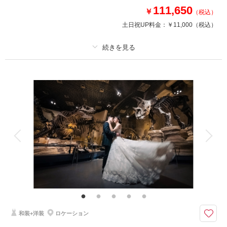
111,650
￥
（税込）
このプランで撮影可能な撮影レポート
土日祝UP料金：
￥11,000
（税込）
撮影日：
2026年5月13日
撮影場所：
東京周遊
（東京）
プラン詳細
撮影料
新婦衣装1着
新郎衣装1着
着付け
ヘアメイク
小物一式
相談予約する
撮影日の空き
来店・オンライン
を確認する
アルバム
データ 150 カット
台紙付写真
衣装追加
会食
挙式
家族と撮影
家族用衣装レンタル
ペットと撮影
その他含むもの
レタッチ、アテンド、和傘、草履、扇子
家族やペットとも撮影OK！天候を気にせず屋内でゆったりと撮影できま
す。
和装+洋装
ロケーション
スタジオ内に和風庭園と和室を再現！宮大工が手がけた撮影セットは本物の