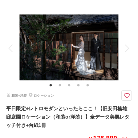
プラン詳細
相談予約する
撮影日の空き
来店・オンライン
を確認する
撮影料
新婦衣装1着
新郎衣装1着
着付け
ヘアメイク
小物一式
アルバム 20 P
データ 200 カット
台紙付写真
衣装追加
会食
挙式
家族と撮影
家族用衣装レンタル
ペットと撮影
その他含むもの
レタッチ、アテンド、和傘、草履、扇子
和室と緑豊かな日本庭園でのロケーション撮影
池の畔には数寄屋造りの源心庵があり、池畔を回る散策路ではツツジ・ハナ
和装+洋装
ロケーション
ショウブ・モミジなど四季折々に移り変わる自然の美しさを身近に感じられ
ます。
平日限定⭐︎レトロモダンといったらここ！【旧安田楠雄
邸庭園ロケーション（和装or洋装）】全データ美肌レタ
このプランで撮影可能な撮影レポート
ッチ付き+台紙1冊
撮影日：
2024年4月15日