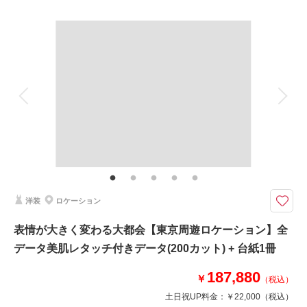
プラン詳細
撮影料
新婦衣装1着
新郎衣装1着
着付け
ヘアメイク
小物一式
相談予約する
撮影日の空き
来店・オンライン
を確認する
アルバム
データ 200 カット
台紙付写真
衣装追加
会食
挙式
家族と撮影
家族用衣装レンタル
ペットと撮影
その他含むもの
レタッチ,アクセサリー,ヘッドドレス,ベール,グローブ,ブーケ&ブートニア,
靴,ワイシャツ,ネクタイ,カフス,アテンドスタッフ
出会った街、住んでいる街…思い出の場所で残すウェディングフォト
洋装
ロケーション
見慣れた街並みも、婚礼衣装を纏えば特別な1枚に。
「思い入れのある場所で撮影したい」という方はもちろん、枠にとらわれな
表情が大きく変わる大都会【東京周遊ロケーション】全
い自由でイマドキなウェディングフォトをご希望の方にも！
データ美肌レタッチ付きデータ(200カット) + 台紙1冊
※場所によりご料金が変動する場合がございます。
187,880
￥
（税込）
このプランで撮影可能な撮影レポート
土日祝UP料金：
￥22,000
（税込）