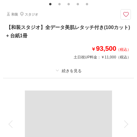
【平日撮影限定】
和装
スタジオ
このプランで撮影可能な撮影レポート
【和装スタジオ】全データ美肌レタッチ付き(100カット)
撮影日：
2026年4月8日
+ 台紙1冊
撮影場所：
旧安田庭園
（東京）
93,500
￥
（税込）
土日祝UP料金：
￥11,000
（税込）
相談予約する
撮影日の空き
来店・オンライン
を確認する
プラン詳細
撮影料
新婦衣装1着
新郎衣装1着
着付け
ヘアメイク
小物一式
アルバム
データ 100 カット
台紙付写真
衣装追加
会食
挙式
家族と撮影
家族用衣装レンタル
ペットと撮影