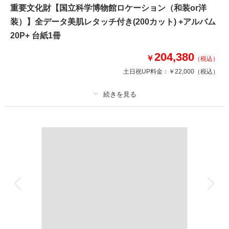
木を使用した
重要文化財【国立科学博物館ロケーション（和装or洋
細かな作りが特徴。年賀状やウェルカムスペースにもぴったりの正座写真も
装）】全データ美肌レタッチ付き(200カット) +アルバム
バッチリ撮れちゃいます。
室内だから季節や時間帯を気にせず撮影できます！
20P+ 台紙1冊
204,380
￥
（税込）
このプランで撮影可能な撮影レポート
土日祝UP料金：
￥22,000
（税込）
撮影日：
2026年7月11日
撮影場所：
スタジオAQUA浅草店
（東京）
プラン詳細
撮影料
新婦衣装1着
新郎衣装1着
着付け
ヘアメイク
小物一式
相談予約する
撮影日の空き
来店・オンライン
を確認する
アルバム 20 P
データ 200 カット
台紙付写真
衣装追加
会食
挙式
家族と撮影
家族用衣装レンタル
ペットと撮影
その他含むもの
レタッチ,アクセサリー,ヘッドドレス,ベール,グローブ,ブーケ&ブートニア,