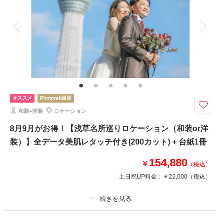
着付け
ヘアメイク
小物一式
アルバム
データ 150 カット
台紙付写真
衣装追加
会食
挙式
家族と撮影
家族用衣装レンタル
ペットと撮影
その他含むもの
レタッチ,アクセサリー,ヘッドドレス,ベール,グローブ,ブーケ&ブートニア,
靴,ワイシャツ,ネクタイ,カフス,アテンドスタッフ
オススメ
Photorait限定
室内で安心♪ペットと記念にウェディングフォトプラン
和装+洋装
ロケーション
大切な日の1枚を家族みんなで残しませんか♪
8月9月がお得！【浅草名所巡りロケーション（和装or洋
いつもそばにいてくれる大切な存在、 結婚式当日には連れて行けないか
ら・・
装）】全データ美肌レタッチ付き(200カット) + 台紙1冊
せめて写真だけでも一緒に！貸切スタジオでペットも安心！
154,880
ペットソロ写真も綺麗にのこせます！いつもとは違ったお揃いの衣装を着る
￥
（税込）
のも素敵！
土日祝UP料金：
￥22,000
（税込）
このプランで撮影可能な撮影レポート
適用条件：
9月末までの撮影で両家台紙やフォトボードなど選べる特典プレゼン
ト！
撮影日：
2026年6月28日