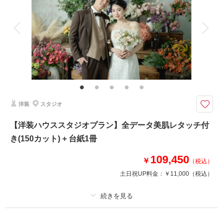
アルバム
データ 200 カット
台紙付写真
衣装追加
会食
挙式
家族と撮影
家族用衣装レンタル
ペットと撮影
その他含むもの
レタッチ,アクセサリー,ヘッドドレス,ベール,グローブ,ブーケ&ブートニア,
靴,ワイシャツ,ネクタイ,カフス,アテンドスタッフ
街並みから自然の中、重要文化財色々なロケ地での撮影が可能です
洋装
スタジオ
公園などの自然の中、重要文化財、厳かな雰囲気の建物etc...
色々なロケ地での撮影が可能です◎和装洋装ももちろんお選びいただけま
【洋装ハウススタジオプラン】全データ美肌レタッチ付
す！
き(150カット) + 台紙1冊
まずはご相談くださいませ＾＾
皆様の「やりたい！」を叶えます！
109,450
※ロケーション地によってはペット不可の場合あり
￥
（税込）
土日祝UP料金：
￥11,000
（税込）
このプランで撮影可能な撮影レポート
プラン詳細