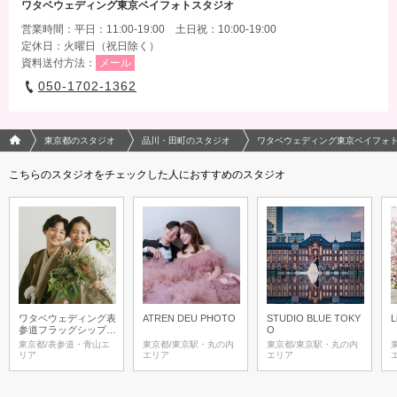
ワタベウェディング東京ベイフォトスタジオ
営業時間：平日：11:00-19:00 土日祝：10:00-19:00
定休日：火曜日（祝日除く）
資料送付方法：
メール
050-1702-1362
フォトウエディング/結婚写真のPhotorait ホーム
東京都のスタジオ
品川・田町のスタジオ
ワタベウェディング東京ベイフォ
こちらのスタジオをチェックした人におすすめのスタジオ
ワタベウェディング表
ATREN DEU PHOTO
STUDIO BLUE TOKY
L
参道フラッグシップフ
O
ォトスタジオ
東京都/表参道・青山エ
東京都/東京駅・丸の内
東京都/東京駅・丸の内
リア
エリア
エリア