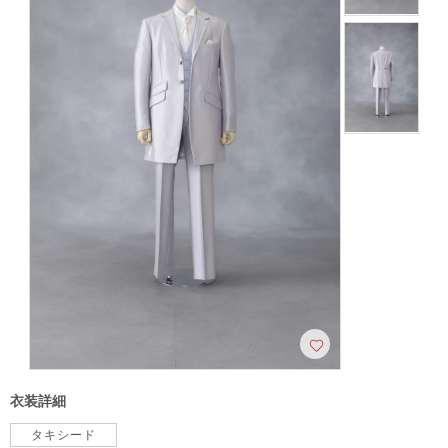
こだわりポイント
事前来店なしで撮影
挙式フォト
庭園での撮影
フォト＋会食
3万円以下のプラン
海での撮影
豊富な白無垢
豊富なドレス
衣装詳細
チャペルでの撮影
豊富なカラードレス
スタジオでの撮影
タキシード
豊富な色打掛・着物