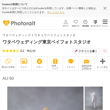
Cookieの利用について
当サイトはサービス向上のためCookieを利用しています。以降ページ遷移した場合は、
Cookie利用に同意したことになります。
詳しくはこちら
ワタベウェディングトウキョウベイフォトスタジオ
ワタベウェディング東京ベイフォトスタジオ
4.2
42
件
クチコミを書く
特典・
資料請求
選ばれる理由
フォト
プラン
クチコミ
もっと見る
フェア
お問合せ
撮影レポート
フォトグラファー
AU-50
衣装
ムービー
オプション
ブログ
アクセス/TEL
スタジオトップ