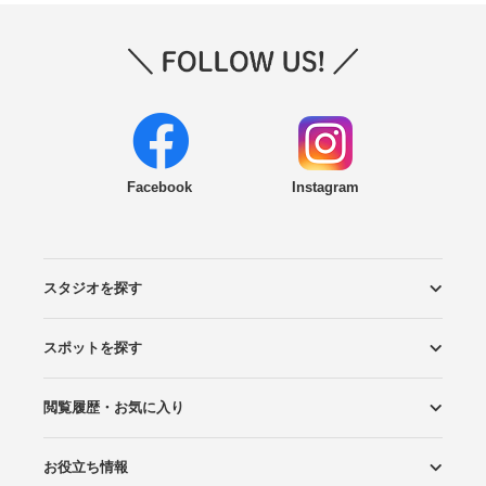
Facebook
Instagram
スタジオを探す
スポットを探す
エリアから探す
こだわりから探す
NEW PHOTO STYLE
プランから探す
フォトタイプ診断
フォトグラファーから探す
国内リゾートから探す
閲覧履歴・お気に入り
ロケーションから探す
スタジオから探す
お役立ち情報
閲覧スタジオ
お気に入り