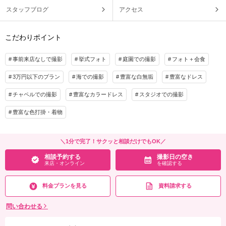
スタッフブログ
アクセス
こだわりポイント
事前来店なしで撮影
挙式フォト
庭園での撮影
フォト＋会食
3万円以下のプラン
海での撮影
豊富な白無垢
豊富なドレス
チャペルでの撮影
豊富なカラードレス
スタジオでの撮影
豊富な色打掛・着物
＼1分で完了！サクッと相談だけでもOK／
相談予約する
撮影日の空き
来店・オンライン
を確認する
料金プランを見る
資料請求する
問い合わせる