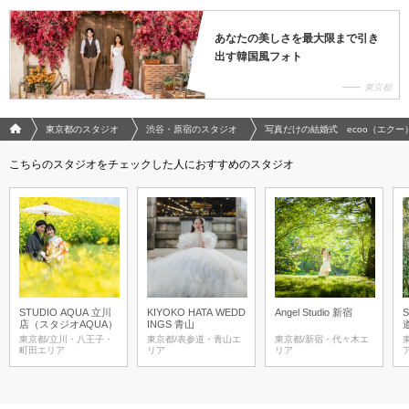
あなたの美しさを最大限まで引き
出す韓国風フォト
東京都
フォトウエディング/結婚写真のPhotorait ホーム
東京都のスタジオ
渋谷・原宿のスタジオ
写真だけの結婚式 ecoo（エクー
こちらのスタジオをチェックした人におすすめのスタジオ
STUDIO AQUA 立川
KIYOKO HATA WEDD
Angel Studio 新宿
店（スタジオAQUA）
INGS 青山
東京都/立川・八王子・
東京都/表参道・青山エ
東京都/新宿・代々木エ
町田エリア
リア
リア