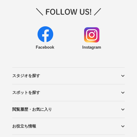
Facebook
Instagram
スタジオを探す
スポットを探す
エリアから探す
こだわりから探す
NEW PHOTO STYLE
プランから探す
フォトタイプ診断
フォトグラファーから探す
国内リゾートから探す
閲覧履歴・お気に入り
ロケーションから探す
スタジオから探す
お役立ち情報
閲覧スタジオ
お気に入り