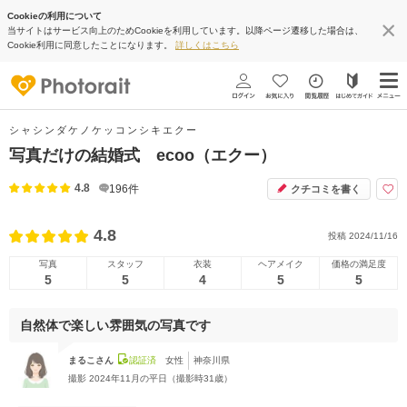
Cookieの利用について
当サイトはサービス向上のためCookieを利用しています。以降ページ遷移した場合は、
Cookie利用に同意したことになります。
詳しくはこちら
シャシンダケノケッコンシキエクー
写真だけの結婚式 ecoo（エクー）
4.8
196
件
クチコミを書く
4.8
投稿
2024/11/16
写真
スタッフ
衣装
ヘアメイク
価格の満足度
5
5
4
5
5
自然体で楽しい雰囲気の写真です
まるこさん
認証済
女性
神奈川県
撮影
2024年11月の平日（撮影時31歳）