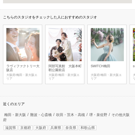
こちらのスタジオをチェックした人におすすめのスタジオ
ラヴィファクトリー大
阿部写真館 大阪本町
SWITCH梅田
s
阪店
靭公園前店
大阪府/梅田・新大阪エ
大阪府/梅田・新大阪エ
大阪府/梅田・新大阪エ
リア
リア
リア
近くのエリア
梅田・新大阪
難波・心斎橋
吹田・茨木・高槻
堺・泉佐野
その他大阪
府
滋賀県
京都府
大阪府
兵庫県
奈良県
和歌山県