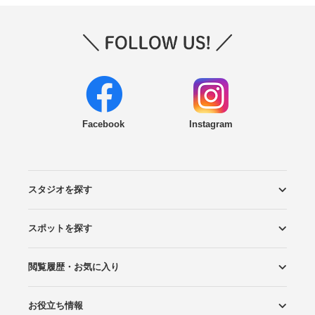
Facebook
Instagram
スタジオを探す
スポットを探す
エリアから探す
こだわりから探す
NEW PHOTO STYLE
プランから探す
フォトタイプ診断
フォトグラファーから探す
国内リゾートから探す
閲覧履歴・お気に入り
ロケーションから探す
スタジオから探す
お役立ち情報
閲覧スタジオ
お気に入り