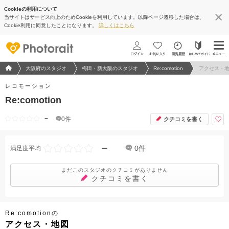
Cookieの利用について
当サイトはサービス向上のためCookieを利用しています。以降ページ遷移した場合は、
地図アプリで見る
Cookie利用に同意したことになります。
詳しくはこちら
フォトウエディング/結婚写真のPhotorait ホーム
大阪府のスタジオ
梅田・新大阪のスタジオ
Re:comotion
アクセス・
レコモーション
Re:comotion
−
0
件
クチコミを書く
−
0
件
満足度平均
まだこのスタジオのクチコミがありません
クチコミを書く
Re:comotionの
アクセス・地図