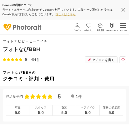
Cookieの利用について
当サイトはサービス向上のためCookieを利用しています。以降ページ遷移した場合は、
Cookie利用に同意したことになります。
詳しくはこちら
フォトナビビービーエイチ
フォトなびBBH
5
1
件
クチコミを書く
フォトなびBBHの
クチコミ・評判・費用
5
1
件
満足度平均
写真
スタッフ
衣装
ヘアメイク
価格の満足度
5.0
5.0
5.0
5.0
5.0