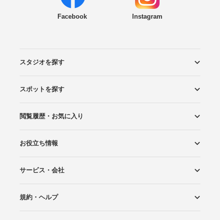
Facebook
Instagram
スタジオを探す
スポットを探す
エリアから探す
こだわりから探す
NEW PHOTO STYLE
プランから探す
フォトタイプ診断
フォトグラファーから探す
国内リゾートから探す
閲覧履歴・お気に入り
ロケーションから探す
スタジオから探す
お役立ち情報
閲覧スタジオ
お気に入り
サービス・会社
Wedding Photo マガジン
はじめてガイド
規約・ヘルプ
Photoraitとは
スタジオの掲載について
お問い合わせ
運営会社
サイトマップ