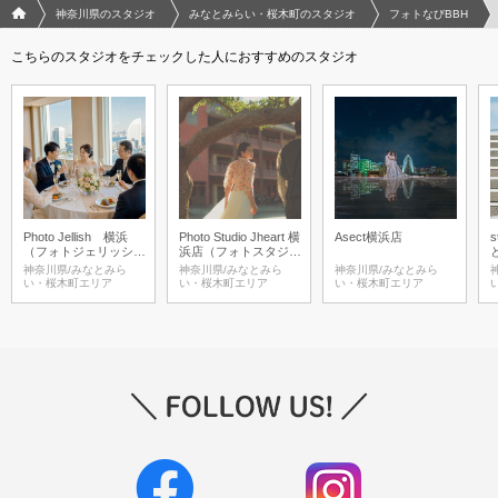
フォトウエディング/結婚写真のPhotorait ホーム
神奈川県のスタジオ
みなとみらい・桜木町のスタジオ
フォトなびBBH
こちらのスタジオをチェックした人におすすめのスタジオ
Photo Jellish 横浜
Photo Studio Jheart 横
Asect横浜店
s
（フォトジェリッシュ
浜店（フォトスタジオ
横浜）
ジェイハート)
神奈川県/みなとみら
神奈川県/みなとみら
神奈川県/みなとみら
い・桜木町エリア
い・桜木町エリア
い・桜木町エリア