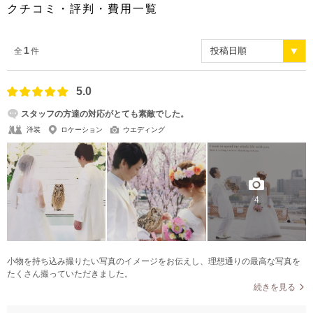
クチコミ・評判・費用一覧
1
全
件
5.0
スタッフの方達の対応がとても素敵でした。
洋装
ロケーション
ウエディング
4
小物を持ち込み撮りたい写真のイメージをお伝えし、理想通りの最高な写真を
たくさん撮っていただきました。
続きを見る