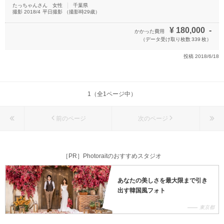
たっちゃんさん
女性
千葉県
撮影
2018/4
平日撮影
（撮影時
29
歳）
¥
180,000
-
かかった費用
（データ受け取り枚数
339
枚）
投稿
2018/6/18
1（全1ページ中）
前のページ
次のページ
［PR］Photoraitのおすすめスタジオ
あなたの美しさを最大限まで引き
出す韓国風フォト
東京都