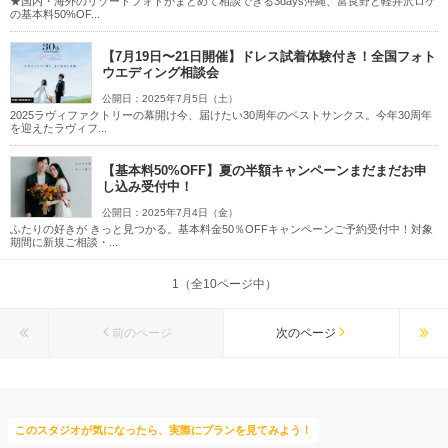
★国内・海外のリゾートフォトがまとめて相談できる3days沖縄、富良野と軽井沢ロケ
の基本料50%OF...
【7月19日〜21日開催】ドレス試着体験付き！全国フォト
ウエディング相談会
公開日：2025年7月5日（土）
2025ラヴィファクトリーの幕開け今、届けたい30周年のベストサンクス。今年30周年
を迎えたラヴィフ...
【基本料50%OFF】夏の半額キャンペーンまだまだお申
し込み受付中！
公開日：2025年7月4日（金）
ふたりの好きが きっと見つかる。基本料金50％OFFキャンペーンご予約受付中！対象
期間に新規ご相談・...
1（全10ページ中）
前のページ
次のページ
このスタジオが気になったら、実際にプランを見てみよう！