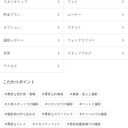
スタジオトップ
フォト
料金プラン
ムービー
オプション
クチコミ
撮影レポート
フォトグラファー
衣装
スタッフブログ
アクセス
こだわりポイント
豊富な色打掛・着物
豊富な白無垢
家族・友人と撮影
人気スポットでの撮影
スタジオでの撮影
ペットと撮影
撮影前の打ち合わせ
豊富なカラードレス
チャペルでの撮影
豊富なドレス
マタニティフォト
歴史的建造物での撮影