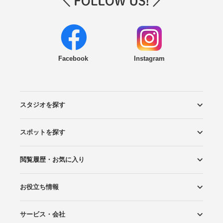
Facebook
Instagram
スタジオを探す
スポットを探す
エリアから探す
こだわりから探す
NEW PHOTO STYLE
プランから探す
フォトタイプ診断
フォトグラファーから探す
国内リゾートから探す
閲覧履歴・お気に入り
ロケーションから探す
スタジオから探す
お役立ち情報
閲覧スタジオ
お気に入り
サービス・会社
Wedding Photo マガジン
はじめてガイド