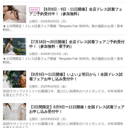
こだわりポイント
【8月8日・9日・11日開催】全店ドレス試着フェ
NEW
アご予約受付中！（参加無料）
公開日：2026年8月3日（月）
★３日間限定！ドレス試着フェア開催『Bespoke Fair 3DAYS』秋の撮影がお得！基本
料65...
【7月18日〜20日開催】全店ドレス試着フェアご予約受付
中！（参加無料・要予約）
公開日：2026年7月15日（水）
豊富な色打掛・着物
豊富な白無垢
★３日間限定！ドレス試着フェア開催『Bespoke Fair 3DAYS』秋の撮影がお得！基本
料65...
【8月9日〜11日開催】いよいよ明日から！全国ドレス試
着フェアお申し込み受付中！
公開日：2025年8月8日（金）
2025ラヴィファクトリーの幕開け今、届けたい30周年のベストサンクス。今年30周年
を迎えたラヴィフ...
家族・友人と撮影
人気スポットでの撮影
【3日間限定】8月9日〜11日開催！全国ドレス試着フェア
お申し込み受付中！
スタジオでの撮影
ペットと撮影
撮影前の打ち合わせ
豊富なカラードレス
チャペルでの撮影
豊富なドレス
公開日：2025年8月4日（月）
2025ラヴィファクトリーの幕開け今、届けたい30周年のベストサンクス。今年30周年
マタニティフォト
歴史的建造物での撮影
を迎えたラヴィフ...