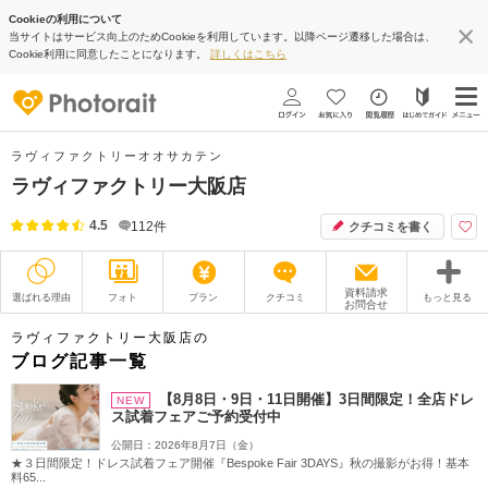
Cookieの利用について
当サイトはサービス向上のためCookieを利用しています。以降ページ遷移した場合は、
Cookie利用に同意したことになります。
詳しくはこちら
ラヴィファクトリーオオサカテン
ラヴィファクトリー大阪店
4.5
112
件
クチコミを書く
資料請求
選ばれる理由
フォト
プラン
クチコミ
もっと見る
お問合せ
撮影レポート
フォトグラファー
ラヴィファクトリー大阪店の
ブログ記事一覧
衣装
ムービー
【8月8日・9日・11日開催】3日間限定！全店ドレ
NEW
ス試着フェアご予約受付中
オプション
ブログ
公開日：2026年8月7日（金）
★３日間限定！ドレス試着フェア開催『Bespoke Fair 3DAYS』秋の撮影がお得！基本
アクセス/TEL
スタジオトップ
料65...