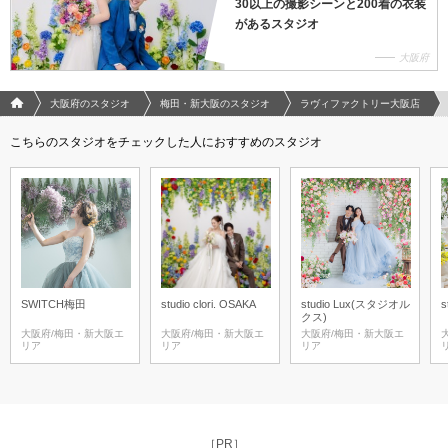
30以上の撮影シーンと200着の衣装
があるスタジオ
大阪府
フォトウエディング/結婚写真のPhotorait ホーム
大阪府のスタジオ
梅田・新大阪のスタジオ
ラヴィファクトリー大阪店
こちらのスタジオをチェックした人におすすめのスタジオ
SWITCH梅田
studio clori. OSAKA
studio Lux(スタジオル
s
クス)
大阪府/梅田・新大阪エ
大阪府/梅田・新大阪エ
大阪府/梅田・新大阪エ
リア
リア
リア
［PR］