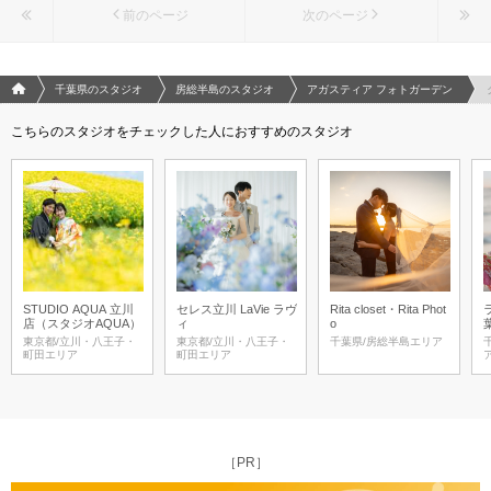
前のページ
次のページ
フォトウエディング/結婚写真のPhotorait ホーム
千葉県のスタジオ
房総半島のスタジオ
アガスティア フォトガーデン
こちらのスタジオをチェックした人におすすめのスタジオ
STUDIO AQUA 立川
セレス立川 LaVie ラヴ
Rita closet・Rita Phot
店（スタジオAQUA）
ィ
o
東京都/立川・八王子・
東京都/立川・八王子・
千葉県/房総半島エリア
町田エリア
町田エリア
［PR］