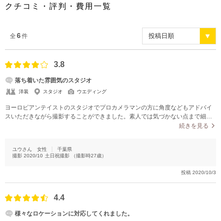
クチコミ・評判・費用一覧
6
全
件
3.8
落ち着いた雰囲気のスタジオ
洋装
スタジオ
ウエディング
ヨーロピアンテイストのスタジオでプロカメラマンの方に角度などもアドバイ
スいただきながら撮影することができました。素人では気づかない点まで細か
くご配慮いただき、とても満足いく仕上がりになりました。チャペルだけでな
続きを見る
くおしゃれな庭などでも撮影でき、色々なシチュエーションで撮っていただけ
たところがとても良かったです。アルバムに載せる写真もたくさん撮っていた
ユウさん
女性
千葉県
だいた中から選ぶことができたので、とてもオリジナリティあふれる仕上がり
撮影
2020/10
土日祝撮影
（撮影時
27
歳）
に満足しています。
投稿
2020/10/3
4.4
様々なロケーションに対応してくれました。