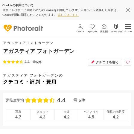
Cookieの利用について
当サイトはサービス向上のためCookieを利用しています。以降ページ遷移した場合は、
Cookie利用に同意したことになります。
詳しくはこちら
アガスティアフォトガーデン
アガスティア フォトガーデン
4.4
6
件
クチコミを書く
アガスティア フォトガーデンの
クチコミ・評判・費用
4.4
6
件
満足度平均
写真
スタッフ
衣装
ヘアメイク
価格の満足度
4.7
4.3
4.2
4.5
4.2