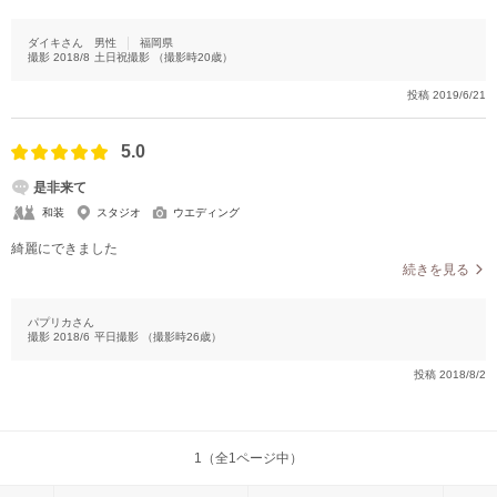
ダイキさん
男性
福岡県
撮影
2018/8
土日祝撮影
（撮影時
20
歳）
投稿
2019/6/21
5.0
是非来て
和装
スタジオ
ウエディング
綺麗にできました
続きを見る
パプリカさん
撮影
2018/6
平日撮影
（撮影時
26
歳）
投稿
2018/8/2
1（全1ページ中）