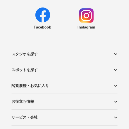
Facebook
Instagram
スタジオを探す
スポットを探す
エリアから探す
こだわりから探す
NEW PHOTO STYLE
プランから探す
フォトタイプ診断
フォトグラファーから探す
国内リゾートから探す
閲覧履歴・お気に入り
ロケーションから探す
スタジオから探す
お役立ち情報
閲覧スタジオ
お気に入り
サービス・会社
Wedding Photo マガジン
はじめてガイド