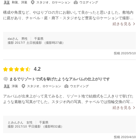
和装、洋装
スタジオ、ロケーション
ウエディング
構成や角度など、やはりプロの方にお願いして良かったと思いました。敷地内
に庭があり、チャペル・庭・廊下・スタジオなど豊富なロケーションで撮影で
きた点も非常に良かったと思っています。アルバムにする写真を後ほどネット
続きを見る
にて選べるのですが、サイト上の写真が少々荒く見えにくかった印象がありま
す。「目が閉じている場合交換希望」などにも対応していただけたので、仕上
daiさん
男性
千葉県
がりについては満足しています。
撮影
2017/7
土日祝撮影
（撮影時
27
歳）
投稿
2020/5/10
4.2
まるでリゾートで式を挙げたようなアルバムの仕上がりです
洋装
スタジオ、ロケーション
ウエディング
アルバムが出来上がって見てみると、リゾート地で結婚式を二人きりで挙げた
ような素敵な写真がでした。スタジオ内の写真、チャペルでは指輪交換の写
真、ドアを二人で開けて「これから二人で新しい道を歩んでいこう」という雰
続きを見る
囲気の写真、芝生で歩いている風の写真と様々な場面があり素敵でした。
とみんさん
女性
千葉県
撮影
2017/10
平日撮影
（撮影時
32
歳）
投稿
2020/4/10