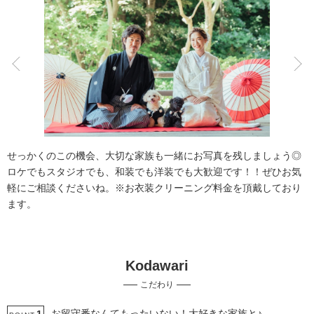
こだわりポイント
チャペルでの撮影
歴史的建造物での撮影
せっかくのこの機会、大切な家族も一緒にお写真を残しましょう◎
ロケでもスタジオでも、和装でも洋装でも大歓迎です！！ぜひお気
軽にご相談くださいね。※お衣装クリーニング料金を頂戴しており
ます。
スタジオでの撮影
庭園での撮影
Kodawari
衣装追加無料
ペットと撮影
豊富なドレス
こだわり
人気スポットでの撮影
海での撮影
家族・友人と撮影
LGBTフレンドリー
豊富な色打掛・着物
お留守番なんてもったいない！大好きな家族と♪