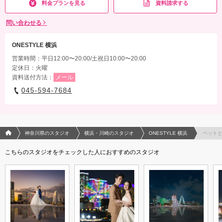
料金プランを見る
資料請求する
請費用込み
問い合わせる
相談予約する
撮影日の空き
来店・オンライン
を確認する
ONESTYLE 横浜
営業時間：平日12:00〜20:00/土祝日10:00〜20:00
定休日：火曜
資料送付方法：
メール
045-594-7684
フォトウエディング/結婚写真のPhotorait ホーム
神奈川県のスタジオ
横浜・川崎のスタジオ
ONESTYLE 横浜
ペット
こちらのスタジオをチェックした人におすすめのスタジオ