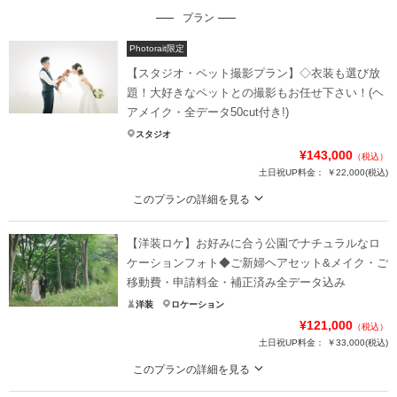
プラン
Photorait限定
【スタジオ・ペット撮影プラン】◇衣装も選び放
題！大好きなペットとの撮影もお任せ下さい！(ヘ
アメイク・全データ50cut付き!)
スタジオ
¥143,000
（税込）
土日祝UP料金：
￥22,000
(税込)
このプランの詳細を見る
★ご希望の撮影時期に合わせてキャンペーン実施中です★
【洋装ロケ】お好みに合う公園でナチュラルなロ
ONESTYLEでは、大好きなペットとの撮影も可能です！
スタジオプランなら衣装グレードアップも無料♪
ケーションフォト◆ご新婦ヘアセット&メイク・ご
ペット撮影だからといって、衣装が限定される事もありません。
移動費・申請料金・補正済み全データ込み
もちろん和装でも◎
洋装
ロケーション
¥121,000
（税込）
※表記金額にはペット撮影保証料（¥33,000税込）が含まれています。
土日祝UP料金：
￥33,000
(税込)
プラン詳細
このプランの詳細を見る
ラフ・カジュアル・開放的な撮影ができる公園フォトプラン＊自然豊かな公園
撮影料
新婦衣装1着
新郎衣装1着