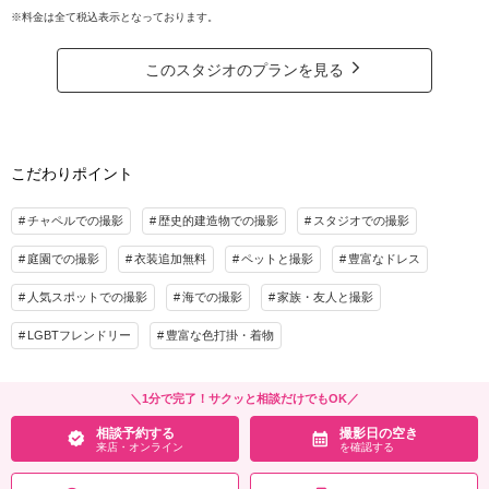
や、横浜らしい風景が広がる公園からお好み合わせてセレクト◎
※料金は全て税込表示となっております。
着付け
ヘアメイク
小物一式
横浜を代表する『山下公園』
アルバム
データ 50カット
台紙付写真
海外風の雰囲気漂う『港の見える丘公園』
このスタジオのプランを見る
まるで軽井沢のようなお写真も撮影可能な『根岸森林公園』などから
衣装追加
会食
挙式
お選びいただけます。
家族と撮影
家族用衣装レンタル
ペットと撮影
スタジオが横浜駅近くのため、ご移動も楽々！
その他含むもの
こだわりポイント
※根岸森林公園の場合：＋¥11,000（税込）となります
全データ(約2週間後のご納品 / 明るさ・色味補正済み)・ヘアメイクアテンド・ブーケ
＆ブートニア（アーティフィシャル）・洋装衣裳小物（靴、パニエ、ワイシャツ）・
プラン詳細
チャペルでの撮影
歴史的建造物での撮影
スタジオでの撮影
撮影小物（番傘）・和装衣装小物（襦袢、帯、草履、雪駄、扇子等）・ヘッド装花
（アーティフィシャル）
撮影料
新婦衣装1着
新郎衣装1着
庭園での撮影
衣装追加無料
ペットと撮影
豊富なドレス
着付け
ヘアメイク
小物一式
相談予約する
撮影日の空き
人気スポットでの撮影
海での撮影
家族・友人と撮影
来店・オンライン
を確認する
アルバム
データ 150カット
台紙付写真
LGBTフレンドリー
豊富な色打掛・着物
衣装追加
会食
挙式
家族と撮影
家族用衣装レンタル
ペットと撮影
＼1分で完了！サクッと相談だけでもOK／
その他含むもの
相談予約する
撮影日の空き
事前の衣裳合わせ/雨天日程変更料金/ヘアメイクアテンド/ブーケ＆ブートニア(アーテ
来店・オンライン
を確認する
ィフィシャル)/衣裳小物(パニエ、お靴、ワイシャツ、サスペンダーなど一式)/ご家族
様のご見学&撮影参加可能/目瞑り以外の全データ/明るさ&お色味補正済み/移動費&申