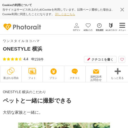
Cookieの利用について
当サイトはサービス向上のためCookieを利用しています。以降ページ遷移した場合は、
Cookie利用に同意したことになります。
詳しくはこちら
ワンスタイルヨコハマ
ONESTYLE 横浜
4.4
159
件
クチコミを書く
資料請求
選ばれる理由
フォト
プラン
クチコミ
もっと見る
お問合せ
撮影レポート
フォトグラファー
ONESTYLE 横浜のこだわり
ペットと一緒に撮影できる
衣装
ムービー
オプション
ブログ
大切な家族と一緒に。
アクセス/TEL
スタジオトップ