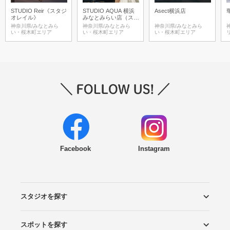
STUDIO Reir《スタジ
STUDIO AQUA 横浜
Asect横浜店
オレイル》
みなとみらい店（スタ
ジオAQUA）
神奈川県/みなとみら
神奈川県/みなとみら
神奈川県/みなとみら
い・桜木町エリア
い・桜木町エリア
い・桜木町エリア
Facebook
Instagram
スタジオを探す
スポットを探す
エリアから探す
こだわりから探す
NEW PHOTO STYLE
プランから探す
フォトタイプ診断
フォトグラファーから探す
国内リゾートから探す