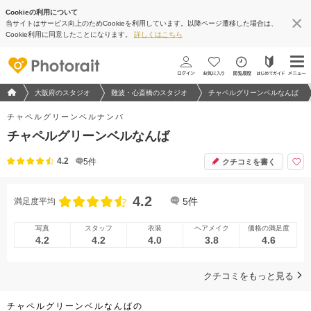
Cookieの利用について
当サイトはサービス向上のためCookieを利用しています。以降ページ遷移した場合は、
地図アプリで見る
Cookie利用に同意したことになります。
詳しくはこちら
フォトウエディング/結婚写真のPhotorait ホーム
大阪府のスタジオ
難波・心斎橋のスタジオ
チャペルグリーンベルなんば
チャペルグリーンベルナンバ
チャペルグリーンベルなんば
4.2
5
件
クチコミを書く
4.2
5
件
満足度平均
写真
スタッフ
衣装
ヘアメイク
価格の満足度
4.2
4.2
4.0
3.8
4.6
クチコミをもっと見る
チャペルグリーンベルなんばの