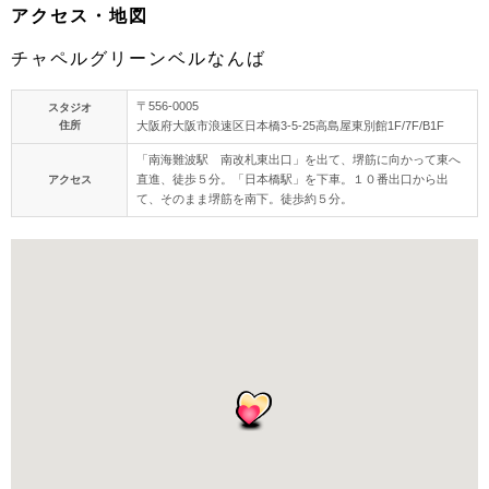
アクセス・地図
チャペルグリーンベルなんば
〒556-0005
スタジオ
住所
大阪府大阪市浪速区日本橋3-5-25高島屋東別館1F/7F/B1F
「南海難波駅 南改札東出口」を出て、堺筋に向かって東へ
直進、徒歩５分。「日本橋駅」を下車。１０番出口から出
アクセス
て、そのまま堺筋を南下。徒歩約５分。