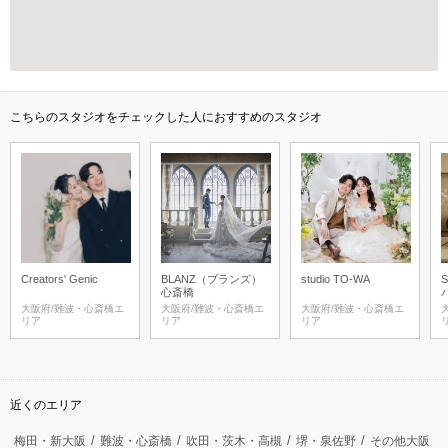
こちらのスタジオをチェックした人におすすめのスタジオ
Creators' Genic
BLANZ（ブランズ）
studio TO-WA
心斎橋
大阪府/難波・心斎橋エ
大阪府/難波・心斎橋エ
大阪府/難波・心斎橋エ
リア
リア
リア
近くのエリア
梅田・新大阪
難波・心斎橋
吹田・茨木・高槻
堺・泉佐野
その他大阪