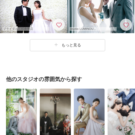
ブライダル三松倉敷店
studio LUMINOU...
もっと見る
他のスタジオの雰囲気から探す
ナチュラル
和風
シンプル
カワイイ