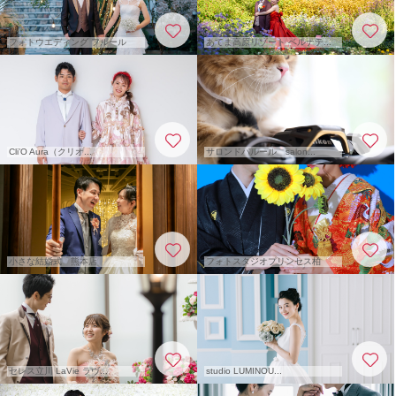
フォトウエディング フルール
あてま高原リゾート ベルナテ...
Cli’O Aura（クリオ...
サロンドパルール salon...
小さな結婚式 熊本店
フォトスタジオプリンセス柏
セレス立川 LaVie ラヴ...
studio LUMINOU...