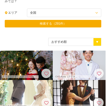
みては？
エリア
全国
検索する（
291
件）
フォトウエディング フルール
Cli’O Aura（クリオ...
プリエージュokayama ...
Little Martha ...