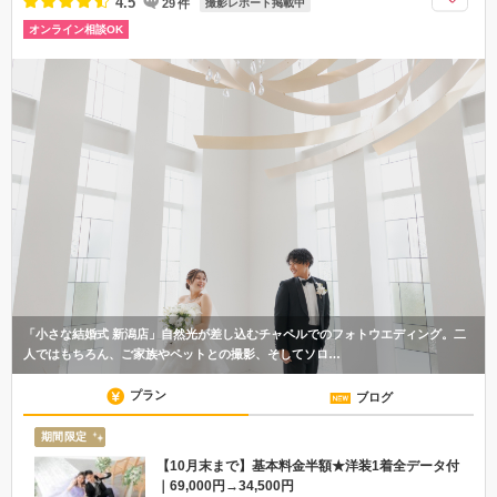
4.5
29
件
撮影レポート掲載中
オンライン相談OK
「小さな結婚式 新潟店」自然光が差し込むチャペルでのフォトウエディング。二
人ではもちろん、ご家族やペットとの撮影、そしてソロ…
プラン
ブログ
期間限定
【10月末まで】基本料金半額★洋装1着全データ付
｜69,000円→34,500円