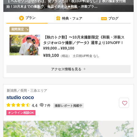
【 ベルセゾンはせがわは、全プラン土日・祝日UP料金なし♪ 】秋の撮影受付開
始！10月末までの撮影で、当店イチオシ★和装・洋装プラ…
プラン
特典・フェア
ブログ
期間限定
【秋のトク割】〜10月末撮影限定《和装・洋装ス
タジオorロケ撮影／データ》通常より10%OFF！
¥99,000→¥89,100
¥89,100
（税込）
土日祝UP料金 なし
アクセス情報を見る
〒950-0932
新潟県新潟市中央区長潟825
ビックスワンスタジアムすぐそば
新潟県／長岡・三条エリア
025-287-5111
studio coco
4.4
7
件
撮影レポート掲載中
オンライン相談OK