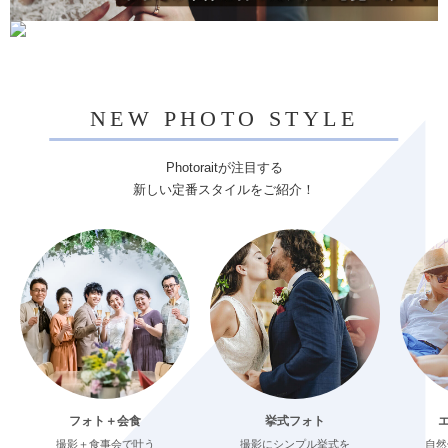
NEW PHOTO STYLE
Photoraitが注目する
新しい定番スタイルをご紹介！
フォト＋会食
挙式フォト
撮影＋食事会で叶う
撮影にシンプル挙式を
自然