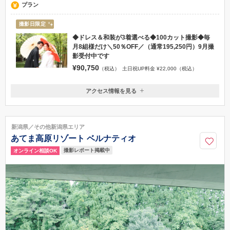
プラン
撮影日限定
◆ドレス＆和装が3着選べる◆100カット撮影◆毎
月8組様だけ＼50％OFF／（通常195,250円）9月撮
影受付中です
¥90,750
（税込）
土日祝UP料金 ¥22,000（税込）
アクセス情報を見る
〒940-2106
新潟県長岡市古正寺3丁目39番地
リバーサイド千秋より車で3分
新潟県／その他新潟県エリア
0258-28-4322
あてま高原リゾート ベルナティオ
撮影レポート掲載中
オンライン相談OK