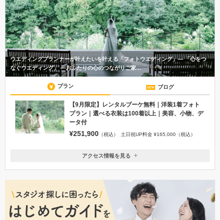
ウエディングプランナーが叶えたいを叶える「フォトウエディング」― 「心をつ
なぐウエディング」 ―おふたりの心のつながりご家…
プラン
ブログ
【9月限定】レンタルブーケ無料｜洋装1着フォト
プラン｜選べる衣装は100着以上｜美容、小物、デ
ータ付
¥251,900
（税込）
土日祝UP料金 ¥165,000（税込）
アクセス情報を見る
〒949-8556
新潟県十日町市珠川
上越新幹線 越後湯沢駅 / ほくほく線 十日町駅 よりシャトルバ
ス運行
025-758-3912