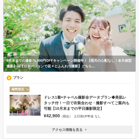
9月末までの撮影75,900円OFFキャンペーン開催中！【雨天の心配なし！全天候型
撮影】or【ロケーションで花々とふんわり撮影】どちら…
プラン
期間限定
ドレス1着×チャペル撮影全データプラン◆美肌レ
タッチ付！一日で衣装合わせ・撮影すべてご案内も
可能【10月末までの平日撮影限定】
¥42,900
（税込）
土日祝UP料金 なし
アクセス情報を見る
〒940-2106