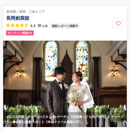
新潟県長岡市古正寺 3-39
リバーサイド千秋から車で3分/長岡インターから車で10分
新潟県／長岡・三条エリア
0258-86-6029
長岡創寫舘
4.4
5
件
撮影レポート掲載中
オンライン相談OK
ドレス&和装＼チャペル+スタジオ+ガーデン【全部撮っても90,750円】／マリープ
ラン◆多彩な撮影スポット《本格チャペル撮影が可…