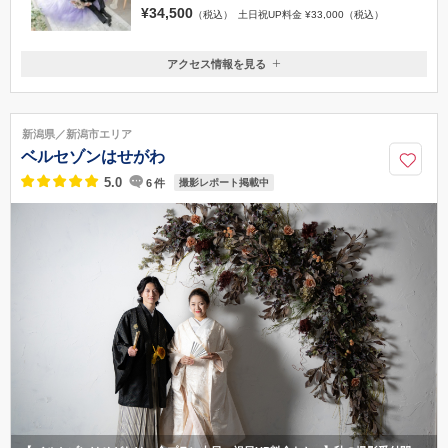
¥34,500
（税込）
土日祝UP料金 ¥33,000（税込）
アクセス情報を見る
〒950-0909
新潟県新潟市中央区八千代２丁目４−３２
新潟駅より徒歩約10分
新潟県／新潟市エリア
0120-945-906
ベルセゾンはせがわ
5.0
6
件
撮影レポート掲載中