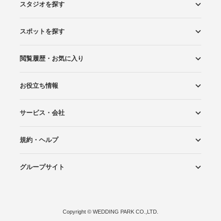
スタジオを探す
スポットを探す
エリアから探す
こだわりから探す
NEW PHOTO STYLE
プランから探す
フォトタイプ診断
フォトグラファーから探す
国内リゾートから探す
閲覧履歴・お気に入り
ロケーションから探す
スタジオから探す
お役立ち情報
閲覧スタジオ
お気に入り
サービス・会社
Wedding Photo マガジン
はじめてガイド
規約・ヘルプ
Photoraitとは
スタジオの掲載について
お問い合わせ
運営会社
サイトマップ
グループサイト
プライバシーポリシー
利用規約
ヘルプ
Wedding Park
Wedding Park 海外
Ringraph
Copyright
©
WEDDING PARK CO.,LTD.