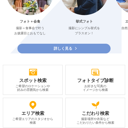
フォト＋会食
挙式フォト
撮影＋食事会で叶う
撮影にシンプル挙式を
自然
お披露目とおもてなし
プラスオン！
詳しく見る
スポット検索
フォトタイプ診断
ご希望のロケーションや
お好きな写真の
好みの雰囲気から検索
イメージから検索
エリア検索
こだわり検索
ご希望エリアのスタジオから
撮影場所や衣装など
検索
こだわりたい条件から検索