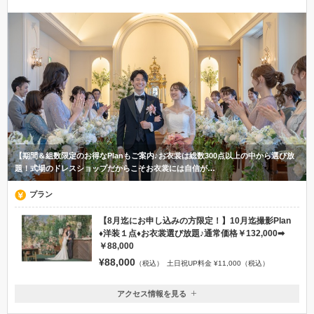
【期間＆組数限定のお得なPlanもご案内♪お衣裳は総数300点以上の中から選び放
題！式場のドレスショップだからこそお衣裳には自信が…
プラン
【8月迄にお申し込みの方限定！】10月迄撮影Plan
♦洋装１点♦お衣裳選び放題♪通常価格￥132,000➡
￥88,000
¥88,000
（税込）
土日祝UP料金 ¥11,000（税込）
アクセス情報を見る
〒840-0804